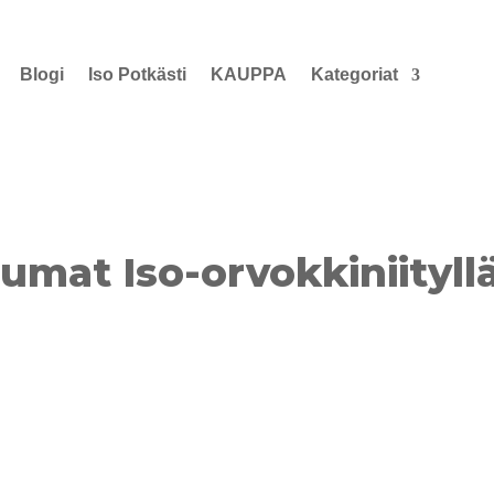
Blogi
Iso Potkästi
KAUPPA
Kategoriat
tumat Iso-orvokkiniityll