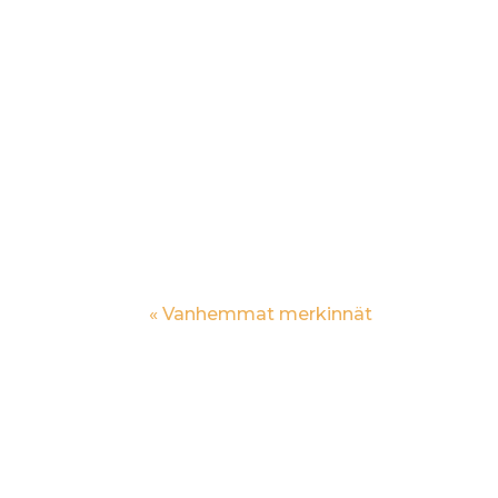
Erkki
Kurssit on lueteltu aikajärjestyksess
Holvi-verkkokaupassamme. Syyskuu 202
Intensiivinen viikonloppu...
« Vanhemmat merkinnät