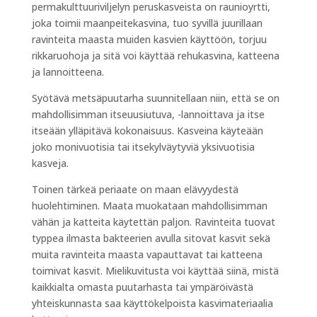
permakulttuuriviljelyn peruskasveista on raunioyrtti,
joka toimii maanpeitekasvina, tuo syvillä juurillaan
ravinteita maasta muiden kasvien käyttöön, torjuu
rikkaruohoja ja sitä voi käyttää rehukasvina, katteena
ja lannoitteena.
Syötävä metsäpuutarha suunnitellaan niin, että se on
mahdollisimman itseuusiutuva, -lannoittava ja itse
itseään ylläpitävä kokonaisuus. Kasveina käyteään
joko monivuotisia tai itsekylväytyviä yksivuotisia
kasveja.
Toinen tärkeä periaate on maan elävyydestä
huolehtiminen. Maata muokataan mahdollisimman
vähän ja katteita käytettän paljon. Ravinteita tuovat
typpea ilmasta bakteerien avulla sitovat kasvit sekä
muita ravinteita maasta vapauttavat tai katteena
toimivat kasvit. Mielikuvitusta voi käyttää siinä, mistä
kaikkialta omasta puutarhasta tai ympäröivästä
yhteiskunnasta saa käyttökelpoista kasvimateriaalia