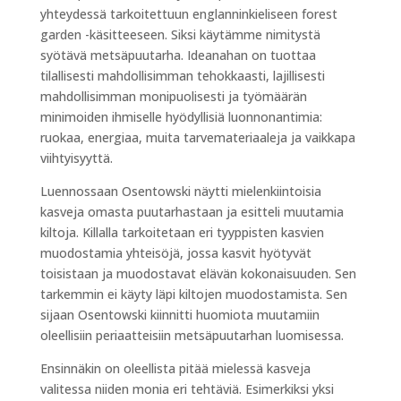
yhteydessä tarkoitettuun englanninkieliseen forest
garden -käsitteeseen. Siksi käytämme nimitystä
syötävä metsäpuutarha. Ideanahan on tuottaa
tilallisesti mahdollisimman tehokkaasti, lajillisesti
mahdollisimman monipuolisesti ja työmäärän
minimoiden ihmiselle hyödyllisiä luonnonantimia:
ruokaa, energiaa, muita tarvemateriaaleja ja vaikkapa
viihtyisyyttä.
Luennossaan Osentowski näytti mielenkiintoisia
kasveja omasta puutarhastaan ja esitteli muutamia
kiltoja. Killalla tarkoitetaan eri tyyppisten kasvien
muodostamia yhteisöjä, jossa kasvit hyötyvät
toisistaan ja muodostavat elävän kokonaisuuden. Sen
tarkemmin ei käyty läpi kiltojen muodostamista. Sen
sijaan Osentowski kiinnitti huomiota muutamiin
oleellisiin periaatteisiin metsäpuutarhan luomisessa.
Ensinnäkin on oleellista pitää mielessä kasveja
valitessa niiden monia eri tehtäviä. Esimerkiksi yksi