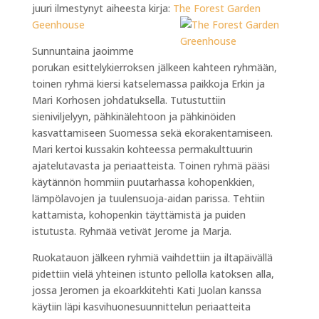
juuri ilmestynyt aiheesta kirja:
The Forest Garden
Geenhouse
Sunnuntaina jaoimme
porukan esittelykierroksen jälkeen kahteen ryhmään,
toinen ryhmä kiersi katselemassa paikkoja Erkin ja
Mari Korhosen johdatuksella. Tutustuttiin
sieniviljelyyn, pähkinälehtoon ja pähkinöiden
kasvattamiseen Suomessa sekä ekorakentamiseen.
Mari kertoi kussakin kohteessa permakulttuurin
ajatelutavasta ja periaatteista. Toinen ryhmä pääsi
käytännön hommiin puutarhassa kohopenkkien,
lämpölavojen ja tuulensuoja-aidan parissa. Tehtiin
kattamista, kohopenkin täyttämistä ja puiden
istutusta. Ryhmää vetivät Jerome ja Marja.
Ruokatauon jälkeen ryhmiä vaihdettiin ja iltapäivällä
pidettiin vielä yhteinen istunto pellolla katoksen alla,
jossa Jeromen ja ekoarkkitehti Kati Juolan kanssa
käytiin läpi kasvihuonesuunnittelun periaatteita