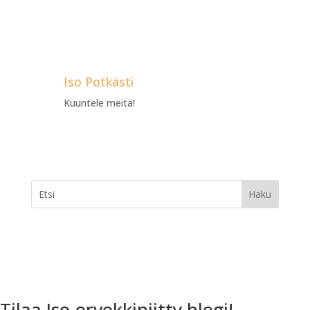
Iso Potkästi
Kuuntele meitä!
Tilaa Iso-orvokkiniitty blogi!