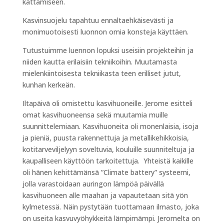
kattamiseen.
Kasvinsuojelu tapahtuu ennaltaehkäisevästi ja
monimuotoisesti luonnon omia konsteja käyttäen.
Tutustuimme luennon lopuksi useisiin projekteihin ja
niiden kautta erilaisiin tekniikoihin. Muutamasta
mielenkiintoisesta tekniikasta teen erilliset jutut,
kunhan kerkeän.
Iltapäivä oli omistettu kasvihuoneille. Jerome esitteli
omat kasvihuoneensa sekä muutamia muille
suunnittelemiaan. Kasvihuoneita oli monenlaisia, isoja
ja pieniä, puusta rakennettuja ja metallikehikkoisia,
kotitarveviljelyyn soveltuvia, kouluille suunniteltuja ja
kaupalliseen käyttöön tarkoitettuja. Yhteistä kaikille
oli hänen kehittämänsä ”Climate battery” systeemi,
jolla varastoidaan auringon lämpöä päivällä
kasvihuoneen alle maahan ja vapautetaan sitä yön
kylmetessä. Näin pystytään tuottamaan ilmasto, joka
on useita kasvuvyöhykkeitä lämpimämpi. Jeromelta on