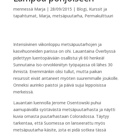
mennessä
Marja
|
28/09/2015
|
Blogi
,
Kurssit ja
tapahtumat
,
Marja
,
metsäpuutarha
,
Permakulttuuri
Intensiivinen viikonloppu metsäpuutarhojen ja
kasvihuoneiden parissa on ohi. Lauantaina Överbyssä
pidettyyn luentopäivään osallistui yli 60 henkeä!
Sunnutaina Iso-orvokkiniityn työpajassa oli lähes 30
ihmistä. Enemmänkin olisi tullut, mutta paikan
resurssit eivät antaneet myöten suuremmalle joukolle.
Onneksi aurinko paistoi ja päivä sujui leppoisissa
merkeissä.
Lauantain luennolla Jerome Osentowski puhui
aamupäivällä syötävästä metsäpuutarhasta ja näytti
kuvia omasta puutarhastaan Coloradossa. Täytyy
tarkentaa, että Suomessa on lanseerattu myös
metsäpuutarha-käsite, jota ei pidä sotkea tässä