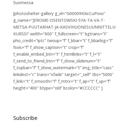
Suomessa.
[photoshelter-gallery g_id=”G00009KXicCuPvvo”
g_name=”JEROME-OSENTOWSKI-SYA-TA-VA-T-
METSA-PUUTARHAT-JA-KASVIHUONESUUNNITTELU-
KURSSI” width=”600″ f_fullscreen=”t” bgtrans=”t”
pho_credit=”iptc” twoup=”f” f_bbar=”t” f_bbarbig=”f”
fsvis=”f” f_show_caption=”t” crop=”f”
f_enable_embed_btn=”t” f_htmllinks=”t” f_l=”t”
f_send_to_friend_btn=”f” f_show_slidenum=”t”
f_topbar=”f” f_show_watermark=”t” img_title=”casc”
linkdest=”c” trans=”xfade” target=”_self” tbs=”5000″
f_link=”t” f_smooth=”f” f_mtrx=”t” f_ap=”t” f_up=”f”
height=”400″ btype=”old” bcolor=”#CCCCCC” ]
Subscribe