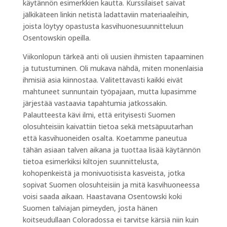
käytännön esimerkkien kautta. Kurssilaiset saivat
jälkikäteen linkin netistä ladattaviin materiaaleihin,
joista löytyy opastusta kasvihuonesuunnitteluun
Osentowskin opeilla.
Viikonlopun tärkeä anti oli uusien ihmisten tapaaminen
ja tutustuminen. Oli mukava nähdä, miten monenlaisia
ihmisiä asia kiinnostaa. Valitettavasti kaikki eivät
mahtuneet sunnuntain työpajaan, mutta lupasimme
järjestää vastaavia tapahtumia jatkossakin.
Palautteesta kävi ilmi, että erityisesti Suomen
olosuhteisiin kaivattiin tietoa sekä metsäpuutarhan
että kasvihuoneiden osalta. Koetamme paneutua
tähän asiaan talven aikana ja tuottaa lisää käytännön
tietoa esimerkiksi kiltojen suunnittelusta,
kohopenkeistä ja monivuotisista kasveista, jotka
sopivat Suomen olosuhteisiin ja mitä kasvihuoneessa
voisi saada aikaan. Haastavana Osentowski koki
Suomen talviajan pimeyden, josta hänen
koitseudullaan Coloradossa ei tarvitse kärsiä niin kuin