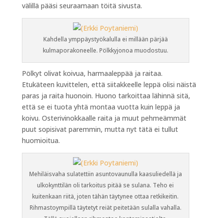
välillä pääsi seuraamaan töitä sivusta.
Kahdella ymppäystyökalulla ei millään pärjää
kulmaporakoneelle. Pölkkyjonoa muodostuu.
Pölkyt olivat koivua, harmaaleppää ja raitaa.
Etukäteen kuvittelen, että siitakkeelle leppä olisi näistä
paras ja raita huonoin. Huono tarkoittaa lähinnä sitä,
että se ei tuota yhtä montaa vuotta kuin leppä ja
koivu. Osterivinokkaalle raita ja muut pehmeämmät
puut sopisivat paremmin, mutta nyt tätä ei tullut
huomioitua.
Mehiläisvaha sulatettiin asuntovaunulla kaasuliedellä ja
ulkokynttilän oli tarkoitus pitää se sulana. Teho ei
kuitenkaan riitä, joten tähän täytynee ottaa retkikeitin.
Rihmastoympillä täytetyt reiät peitetään sulalla vahalla.