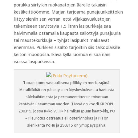
porukka siirtyikin ruokapatojen äärelle takaisin
kesäkeittiöömme. Marjan tarjoama punajuurikeittokin
liittyy sieniin sen verran, että viljakasvualustojen
tekemiseen tarvittavia 1,5 litran lasipurkkeja saa
halvimmalla ostamalla kaupasta säilöttyjä punajuuria
tai maustekurkkuja – tyhjät lasipurkit maksavat
enemmän. Purkkien sisältö tarjoiltiin siis talkoolaisille
keiton muodossa. Ikävä kyllä luomua ei saa näin
isoissa lasipurkeissa.
Tapani toimi vastuullisena pölkkyjen merkitsijänä.
Metallilätkät on pätkitty kierrätyskeskuksesta haetusta
sälekaihtimesta ja permanenttitussin toivotaan
kestävän useamman vuoden. Tässä on koodi KII POPH
290315, jossa K=koivu, II= helmikuu (puun kaato-kk), PO
= Pleurotus ostreatus eli osterivinokas ja PH on
sienikanta PoHu ja 290315 on ymppäyspäivä.