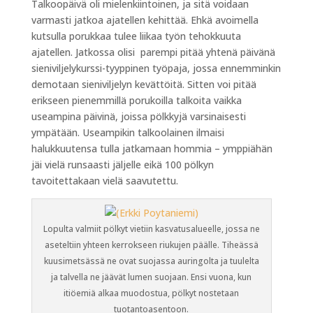
Talkoopäivä oli mielenkiintoinen, ja sitä voidaan
varmasti jatkoa ajatellen kehittää. Ehkä avoimella
kutsulla porukkaa tulee liikaa työn tehokkuuta
ajatellen. Jatkossa olisi parempi pitää yhtenä päivänä
sieniviljelykurssi-tyyppinen työpaja, jossa ennemminkin
demotaan sieniviljelyn kevättöitä. Sitten voi pitää
erikseen pienemmillä porukoilla talkoita vaikka
useampina päivinä, joissa pölkkyjä varsinaisesti
ympätään. Useampikin talkoolainen ilmaisi
halukkuutensa tulla jatkamaan hommia – ymppiähän
jäi vielä runsaasti jäljelle eikä 100 pölkyn
tavoitettakaan vielä saavutettu.
Lopulta valmiit pölkyt vietiin kasvatusalueelle, jossa ne
aseteltiin yhteen kerrokseen riukujen päälle. Tiheässä
kuusimetsässä ne ovat suojassa auringolta ja tuulelta
ja talvella ne jäävät lumen suojaan. Ensi vuona, kun
itiöemiä alkaa muodostua, pölkyt nostetaan
tuotantoasentoon.