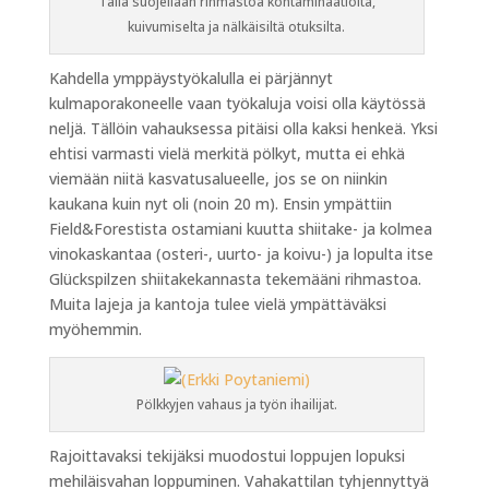
Tällä suojellaan rihmastoa kontaminaatiolta,
kuivumiselta ja nälkäisiltä otuksilta.
Kahdella ymppäystyökalulla ei pärjännyt
kulmaporakoneelle vaan työkaluja voisi olla käytössä
neljä. Tällöin vahauksessa pitäisi olla kaksi henkeä. Yksi
ehtisi varmasti vielä merkitä pölkyt, mutta ei ehkä
viemään niitä kasvatusalueelle, jos se on niinkin
kaukana kuin nyt oli (noin 20 m). Ensin ympättiin
Field&Forestista ostamiani kuutta shiitake- ja kolmea
vinokaskantaa (osteri-, uurto- ja koivu-) ja lopulta itse
Glückspilzen shiitakekannasta tekemääni rihmastoa.
Muita lajeja ja kantoja tulee vielä ympättäväksi
myöhemmin.
Pölkkyjen vahaus ja työn ihailijat.
Rajoittavaksi tekijäksi muodostui loppujen lopuksi
mehiläisvahan loppuminen. Vahakattilan tyhjennyttyä