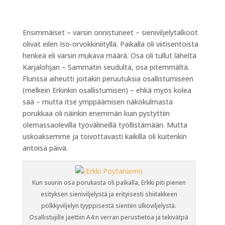
Ensimmäiset – varsin onnistuneet – sieniviljelytalkoot
olivat eilen Iso-orvokkiniityllä. Paikalla oli viitisentoista
henkeä eli varsin mukava määrä. Osa oli tullut läheltä
Karjalohjan – Sammatin seudulta, osa pitemmältä.
Flunssa aiheutti joitakin peruutuksia osallistumiseen
(melkein Erkinkin osallistumisen) – ehkä myös kolea
sää – mutta itse ymppäämisen näkökulmasta
porukkaa oli näinkin enemmän kuin pystyttiin
olemassaolevilla työvälineillä työllistämään. Mutta
uskoaksemme ja toivottavasti kaikilla oli kuitenkin
antoisa päivä.
Kun suurin osa porukasta oli paikalla, Erkki piti pienen
esityksen sieniviljelystä ja erityisesti shiitakkeen
pölkkyviljelyn tyyppisestä sienten ulkoviljelystä.
Osallistujille jaettiin A4:n verran perustietoa ja tekivätpä