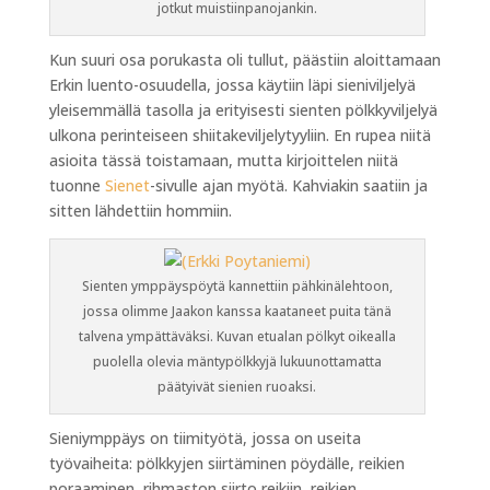
jotkut muistiinpanojankin.
Kun suuri osa porukasta oli tullut, päästiin aloittamaan
Erkin luento-osuudella, jossa käytiin läpi sieniviljelyä
yleisemmällä tasolla ja erityisesti sienten pölkkyviljelyä
ulkona perinteiseen shiitakeviljelytyyliin. En rupea niitä
asioita tässä toistamaan, mutta kirjoittelen niitä
tuonne
Sienet
-sivulle ajan myötä. Kahviakin saatiin ja
sitten lähdettiin hommiin.
Sienten ymppäyspöytä kannettiin pähkinälehtoon,
jossa olimme Jaakon kanssa kaataneet puita tänä
talvena ympättäväksi. Kuvan etualan pölkyt oikealla
puolella olevia mäntypölkkyjä lukuunottamatta
päätyivät sienien ruoaksi.
Sieniymppäys on tiimityötä, jossa on useita
työvaiheita: pölkkyjen siirtäminen pöydälle, reikien
poraaminen, rihmaston siirto reikiin, reikien