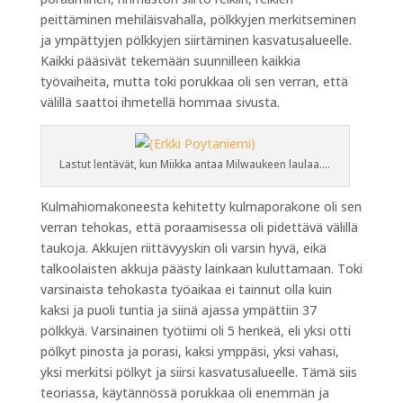
peittäminen mehiläisvahalla, pölkkyjen merkitseminen
ja ympättyjen pölkkyjen siirtäminen kasvatusalueelle.
Kaikki pääsivät tekemään suunnilleen kaikkia
työvaiheita, mutta toki porukkaa oli sen verran, että
välillä saattoi ihmetellä hommaa sivusta.
Lastut lentävät, kun Miikka antaa Milwaukeen laulaa….
Kulmahiomakoneesta kehitetty kulmaporakone oli sen
verran tehokas, että poraamisessa oli pidettävä välillä
taukoja. Akkujen riittävyyskin oli varsin hyvä, eikä
talkoolaisten akkuja päästy lainkaan kuluttamaan. Toki
varsinaista tehokasta työaikaa ei tainnut olla kuin
kaksi ja puoli tuntia ja siinä ajassa ympättiin 37
pölkkyä. Varsinainen työtiimi oli 5 henkeä, eli yksi otti
pölkyt pinosta ja porasi, kaksi ymppäsi, yksi vahasi,
yksi merkitsi pölkyt ja siirsi kasvatusalueelle. Tämä siis
teoriassa, käytännössä porukkaa oli enemmän ja