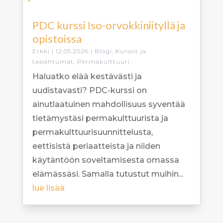
PDC kurssi Iso-orvokkiniityllä ja
opistoissa
Erkki
|
12.05.2026
|
Blogi
,
Kurssit ja
tapahtumat
,
Permakulttuuri
Haluatko elää kestävästi ja
uudistavasti? PDC-kurssi on
ainutlaatuinen mahdollisuus syventää
tietämystäsi permakulttuurista ja
permakulttuurisuunnittelusta,
eettisistä periaatteista ja niiden
käytäntöön soveltamisesta omassa
elämässäsi. Samalla tutustut muihin...
lue lisää