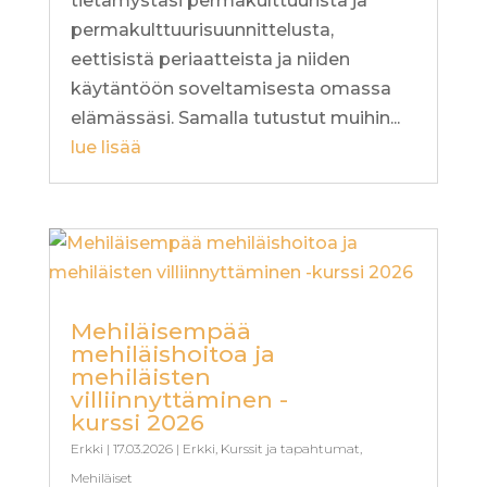
tietämystäsi permakulttuurista ja
permakulttuurisuunnittelusta,
eettisistä periaatteista ja niiden
käytäntöön soveltamisesta omassa
elämässäsi. Samalla tutustut muihin...
lue lisää
Mehiläisempää
mehiläishoitoa ja
mehiläisten
villiinnyttäminen -
kurssi 2026
Erkki
|
17.03.2026
|
Erkki
,
Kurssit ja tapahtumat
,
Mehiläiset