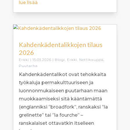
lue lisää
Kahdenkädentalikkojen tilaus
2026
Erkki
|
15.03.2026
|
Blogi
,
Erkki
,
Nettikauppa
,
Puutarha
Kahdenkädentalikot ovat tehokkaita
työkaluja permakulttuuriseen ja
luonnonmukaiseen puutarhaan maan
muokkaamiseksi sitä kääntämättä
(englanniksi ”broadfork”, ranskaksi ”la
grelinette” tai ”la fourche” –
ranskalaiset ottavatkin itselleen