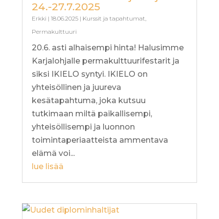
24.-27.7.2025
Erkki
|
18.06.2025
|
Kurssit ja tapahtumat
,
Permakulttuuri
20.6. asti alhaisempi hinta! Halusimme
Karjalohjalle permakulttuurifestarit ja
siksi IKIELO syntyi. IKIELO on
yhteisöllinen ja juureva
kesätapahtuma, joka kutsuu
tutkimaan miltä paikallisempi,
yhteisöllisempi ja luonnon
toimintaperiaatteista ammentava
elämä voi...
lue lisää