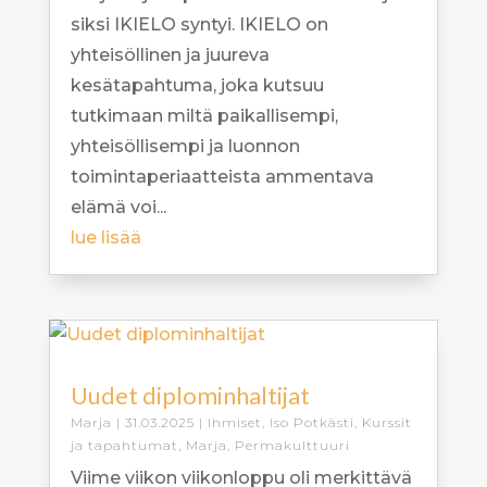
siksi IKIELO syntyi. IKIELO on
yhteisöllinen ja juureva
kesätapahtuma, joka kutsuu
tutkimaan miltä paikallisempi,
yhteisöllisempi ja luonnon
toimintaperiaatteista ammentava
elämä voi...
lue lisää
Uudet diplominhaltijat
Marja
|
31.03.2025
|
Ihmiset
,
Iso Potkästi
,
Kurssit
ja tapahtumat
,
Marja
,
Permakulttuuri
Viime viikon viikonloppu oli merkittävä