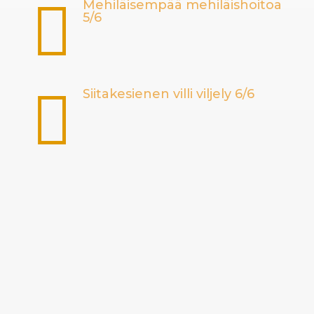

Mehiläisempää mehiläishoitoa
5/6

Siitakesienen villi viljely 6/6