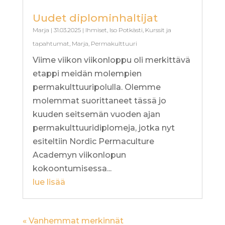
Uudet diplominhaltijat
Marja
|
31.03.2025
|
Ihmiset
,
Iso Potkästi
,
Kurssit ja
tapahtumat
,
Marja
,
Permakulttuuri
Viime viikon viikonloppu oli merkittävä
etappi meidän molempien
permakulttuuripolulla. Olemme
molemmat suorittaneet tässä jo
kuuden seitsemän vuoden ajan
permakulttuuridiplomeja, jotka nyt
esiteltiin Nordic Permaculture
Academyn viikonlopun
kokoontumisessa...
lue lisää
« Vanhemmat merkinnät