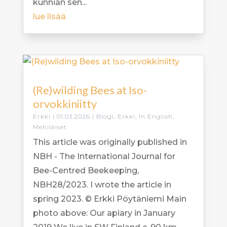
kunnian sen...
lue lisää
(Re)wilding Bees at Iso-
orvokkiniitty
Erkki
|
01.03.2026
|
Blogi
,
Erkki
,
In English
,
Mehiläiset
This article was originally published in
NBH - The International Journal for
Bee-Centred Beekeeping,
NBH28/2023. I wrote the article in
spring 2023. © Erkki Pöytäniemi Main
photo above: Our apiary in January