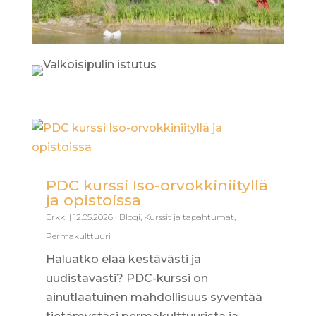
PDC kurssi Iso-orvokkiniityllä
ja opistoissa
Erkki
|
12.05.2026
|
Blogi
,
Kurssit ja tapahtumat
,
Permakulttuuri
Haluatko elää kestävästi ja
uudistavasti? PDC-kurssi on
ainutlaatuinen mahdollisuus syventää