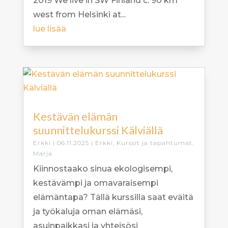
2019 We live in SW Finland c. 90 km
west from Helsinki at...
lue lisää
Kestävän elämän
suunnittelukurssi Kälviällä
Erkki
|
06.11.2025
|
Erkki
,
Kurssit ja tapahtumat
,
Marja
Kiinnostaako sinua ekologisempi,
kestävämpi ja omavaraisempi
elämäntapa? Tällä kurssilla saat eväitä
ja työkaluja oman elämäsi,
asuinpaikkasi ja yhteisösi