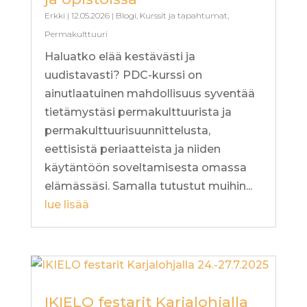
Erkki
|
12.05.2026
|
Blogi
,
Kurssit ja tapahtumat
,
Permakulttuuri
Haluatko elää kestävästi ja
uudistavasti? PDC-kurssi on
ainutlaatuinen mahdollisuus syventää
tietämystäsi permakulttuurista ja
permakulttuurisuunnittelusta,
eettisistä periaatteista ja niiden
käytäntöön soveltamisesta omassa
elämässäsi. Samalla tutustut muihin...
lue lisää
IKIELO festarit Karjalohjalla