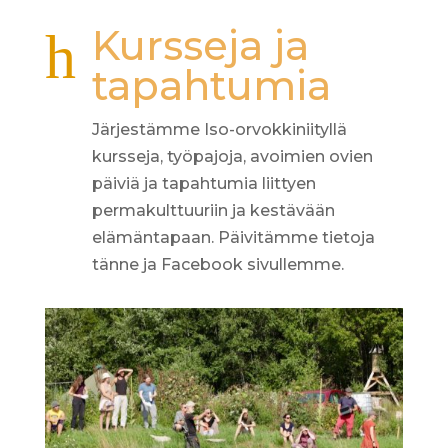
Kursseja ja
h
tapahtumia
Järjestämme Iso-orvokkiniityllä
kursseja, työpajoja, avoimien ovien
päiviä ja tapahtumia liittyen
permakulttuuriin ja kestävään
elämäntapaan. Päivitämme tietoja
tänne ja Facebook sivullemme.