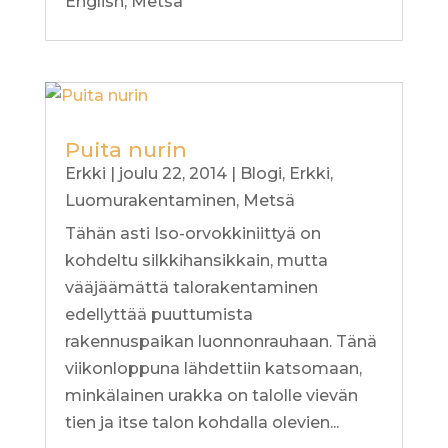
English
,
Metsä
Puita nurin
Erkki
|
joulu 22, 2014
|
Blogi
,
Erkki
,
Luomurakentaminen
,
Metsä
Tähän asti Iso-orvokkiniittyä on
kohdeltu silkkihansikkain, mutta
vääjäämättä talorakentaminen
edellyttää puuttumista
rakennuspaikan luonnonrauhaan. Tänä
viikonloppuna lähdettiin katsomaan,
minkälainen urakka on talolle vievän
tien ja itse talon kohdalla olevien...