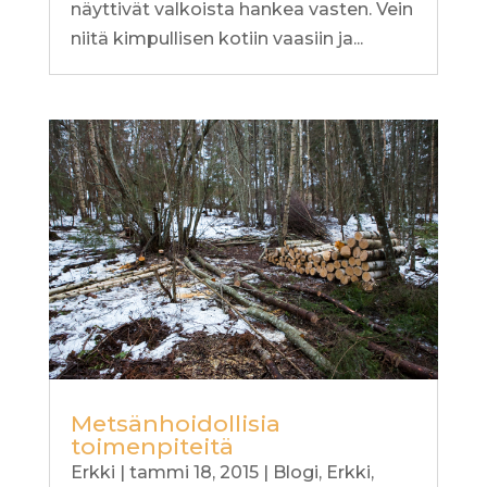
näyttivät valkoista hankea vasten. Vein
niitä kimpullisen kotiin vaasiin ja...
Metsänhoidollisia
toimenpiteitä
Erkki
|
tammi 18, 2015
|
Blogi
,
Erkki
,