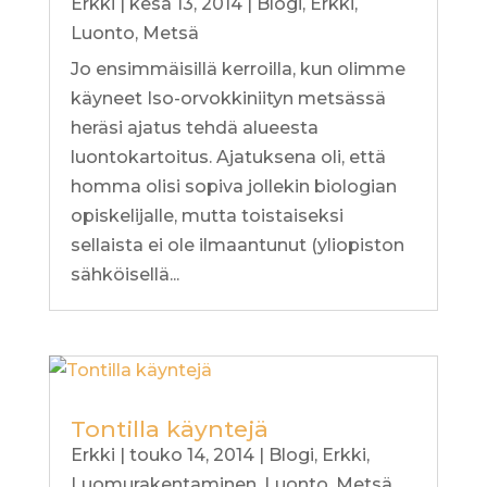
Erkki
|
kesä 13, 2014
|
Blogi
,
Erkki
,
Luonto
,
Metsä
Jo ensimmäisillä kerroilla, kun olimme
käyneet Iso-orvokkiniityn metsässä
heräsi ajatus tehdä alueesta
luontokartoitus. Ajatuksena oli, että
homma olisi sopiva jollekin biologian
opiskelijalle, mutta toistaiseksi
sellaista ei ole ilmaantunut (yliopiston
sähköisellä...
Tontilla käyntejä
Erkki
|
touko 14, 2014
|
Blogi
,
Erkki
,
Luomurakentaminen
,
Luonto
,
Metsä