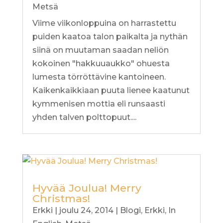
Metsä
Viime viikonloppuina on harrastettu
puiden kaatoa talon paikalta ja nythän
siinä on muutaman saadan neliön
kokoinen "hakkuuaukko" ohuesta
lumesta törröttävine kantoineen.
Kaikenkaikkiaan puuta lienee kaatunut
kymmenisen mottia eli runsaasti
yhden talven polttopuut....
Hyvää Joulua! Merry
Christmas!
Erkki
|
joulu 24, 2014
|
Blogi
,
Erkki
,
In