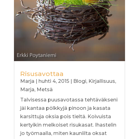
Risusavottaa
Marja
|
huhti 4, 2015
|
Blogi
,
Kirjallisuus
,
Marja
,
Metsä
Talvisessa puusavotassa tehtäväkseni
jäi kantaa pölkkyjä pinoon ja kasata
karsittuja oksia pois tieltä. Koivuista
kertyikin melkoiset risukasat. Ihastelin
jo työmaalla, miten kauniilta oksat