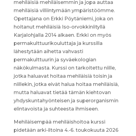
mehiläisiä mehiläisemmin ja jopa auttaa
mehiläisiä villiintymään ympäristöömme.
Opettajana on Erkki Pöytäniemi, joka on
hoitanut mehiläisiä Iso-orvokkiniityllä
Karjalohjalla 2014 alkaen. Erkki on myös
permakulttuurikouluttaja ja kurssilla
lähestytään aihetta vahvasti
permakulttuurin ja syväekologian
näkökulmasta. Kurssi on tarkoitettu niille,
jotka haluavat hoitaa mehiläisiä toisin ja
niillekin, jotka eivät halua hoitaa mehiläisiä,
mutta haluavat tietää tämän kiehtovan
yhdyskuntahyönteisen ja superorganismin
elintavoista ja suhteesta ihmiseen.
Mehiläisempää mehiläishoitoa kurssi
pidetään arki-iltoina 4.-6. toukokuuta 2026