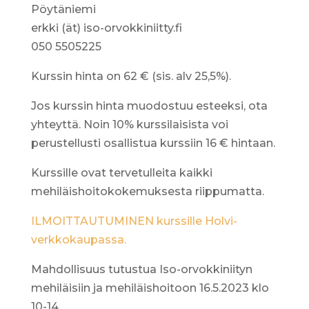
Pöytäniemi
erkki (ät) iso-orvokkiniitty.fi
050 5505225
Kurssin hinta on 62 € (sis. alv 25,5%).
Jos kurssin hinta muodostuu esteeksi, ota
yhteyttä. Noin 10% kurssilaisista voi
perustellusti osallistua kurssiin 16 € hintaan.
Kurssille ovat tervetulleita kaikki
mehiläishoitokokemuksesta riippumatta.
ILMOITTAUTUMINEN kurssille Holvi-
verkkokaupassa.
Mahdollisuus tutustua Iso-orvokkiniityn
mehiläisiin ja mehiläishoitoon 16.5.2023 klo
10-14.