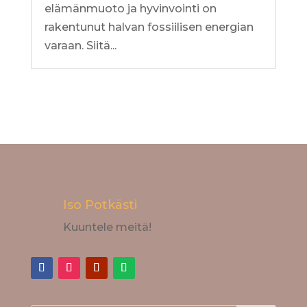
elämänmuoto ja hyvinvointi on
rakentunut halvan fossiilisen energian
varaan. Siitä...
Iso Potkästi
Kuuntele meitä!