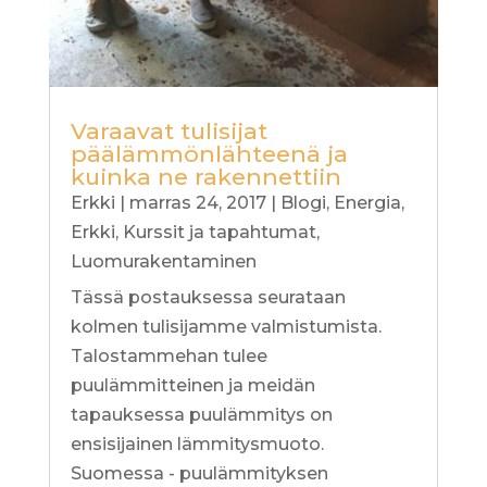
Varaavat tulisijat
päälämmönlähteenä ja
kuinka ne rakennettiin
Erkki
|
marras 24, 2017
|
Blogi
,
Energia
,
Erkki
,
Kurssit ja tapahtumat
,
Luomurakentaminen
Tässä postauksessa seurataan
kolmen tulisijamme valmistumista.
Talostammehan tulee
puulämmitteinen ja meidän
tapauksessa puulämmitys on
ensisijainen lämmitysmuoto.
Suomessa - puulämmityksen