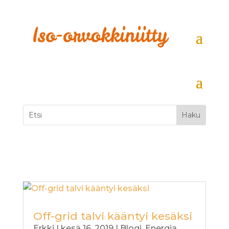
Off-grid talvi kääntyi kesäksi
Erkki
|
kesä 16, 2019
|
Blogi
,
Energia
,