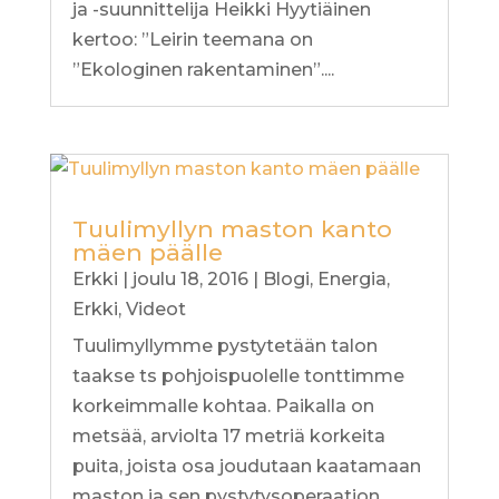
ja -suunnittelija Heikki Hyytiäinen
kertoo: ”Leirin teemana on
”Ekologinen rakentaminen”....
Tuulimyllyn maston kanto
mäen päälle
Erkki
|
joulu 18, 2016
|
Blogi
,
Energia
,
Erkki
,
Videot
Tuulimyllymme pystytetään talon
taakse ts pohjoispuolelle tonttimme
korkeimmalle kohtaa. Paikalla on
metsää, arviolta 17 metriä korkeita
puita, joista osa joudutaan kaatamaan
maston ja sen pystytysoperaation