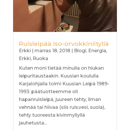
Ruisleipää Iso-orvokkiniityllä
Erkki
|
marras 18, 2018
|
Blogi
,
Energia
,
Erkki
,
Ruoka
Kuten moni tietää minulla on hiukan
leipuritaustaakin. Kuusian koululla
Karjalohjalla toimi Kuusian Leipä 1989-
1993: päätuotteemme oli
hapanruisleipä, juureen tehty, ilman
vehnää tai hiivaa (siis ruis,vesi, suola),
tehty tuoreesta kivinmyllyllä
jauhetusta...