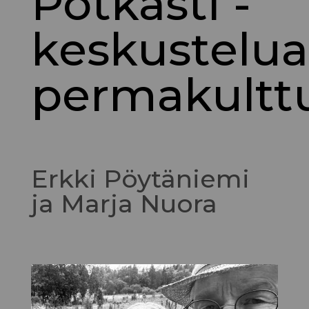
Potkästi -
keskustelua
permakulttu
Erkki Pöytäniemi
ja Marja Nuora