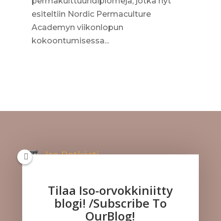
permakulttuuridiplomeja, jotka nyt
esiteltiin Nordic Permaculture
Academyn viikonlopun
kokoontumisessa...
Iso Potkästi
Kuuntele meitä!
Tilaa Iso-orvokkiniitty
blogi! /Subscribe To
OurBlog!