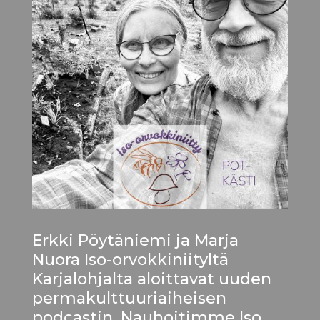
Erkki Pöytäniemi ja Marja
Nuora Iso-orvokkiniityltä
Karjalohjalta aloittavat uuden
permakulttuuriaiheisen
podcastin. Nauhoitimme Iso