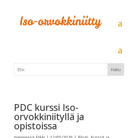
PDC kurssi Iso-
orvokkiniityllä ja
opistoissa
mennessä
Erkki
|
12/05/2026
|
Blogi
,
Kurssit ja