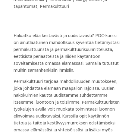
tapahtumat
,
Permakulttuuri
Haluatko elää kestävästi ja uudistavasti? PDC-kurssi
on ainutlaatuinen mahdollisuus syventää tietämystäsi
permakulttuurista ja permakulttuurisuunnittelusta,
eettisistä periaatteista ja niiden käytäntöön
soveltamisesta omassa elämässäsi. Samalla tutustut
muihin samanhenkisiin ihmisiin.
Permakulttuuri tarjoaa mahdollisuuden muutokseen,
joka johdattaa elämään maapallon rajoissa. Uusien
näkökulmien kautta uudistamme suhdettamme
itseemme, luontoon ja toisiimme. Permakulttuuristen
työkalujen avulla voit muokata toimintaasi luonnon
elinvoimaa uudistavaksi. Kurssilla opit käytännön
tietoja ja taitoja kestävyysmurroksen edistämiseksi
omassa elämässäsi ja yhteisöissäsi ja lisäksi myös