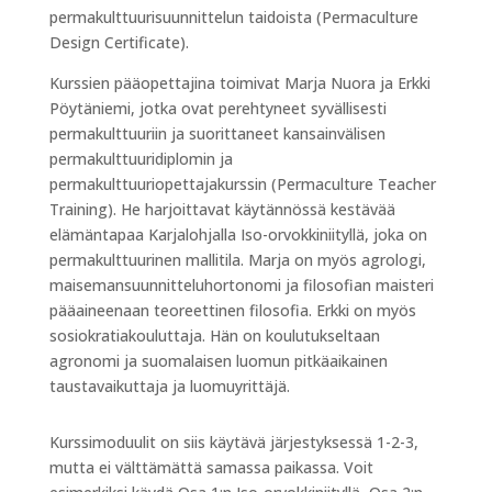
permakulttuurisuunnittelun taidoista (Permaculture
Design Certificate).
Kurssien pääopettajina toimivat Marja Nuora ja Erkki
Pöytäniemi, jotka ovat perehtyneet syvällisesti
permakulttuuriin ja suorittaneet kansainvälisen
permakulttuuridiplomin ja
permakulttuuriopettajakurssin (Permaculture Teacher
Training). He harjoittavat käytännössä kestävää
elämäntapaa Karjalohjalla Iso-orvokkiniityllä, joka on
permakulttuurinen mallitila. Marja on myös agrologi,
maisemansuunnitteluhortonomi ja filosofian maisteri
pääaineenaan teoreettinen filosofia. Erkki on myös
sosiokratiakouluttaja. Hän on koulutukseltaan
agronomi ja suomalaisen luomun pitkäaikainen
taustavaikuttaja ja luomuyrittäjä.
Kurssimoduulit on siis käytävä järjestyksessä 1-2-3,
mutta ei välttämättä samassa paikassa. Voit