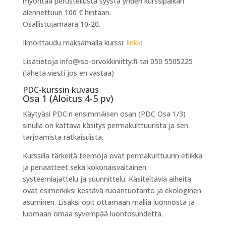
myöntää perustellusta syystä yhden kurssipaikan
alennettuun 100 € hintaan.
Osallistujamäärä 10-20.
Ilmoittaudu maksamalla kurssi:
linkki
Lisätietoja info@iso-orvokkiniitty.fi tai 050 5505225
(lähetä viesti jos en vastaa)
PDC-kurssin kuvaus
Osa 1 (Aloitus 4-5 pv)
Käytyäsi PDC:n ensimmäisen osan (PDC Osa 1/3)
sinulla on kattava käsitys permakulttuurista ja sen
tarjoamista ratkaisuista.
Kurssilla tärkeitä teemoja ovat permakulttuurin etiikka
ja periaatteet sekä kokonaisvaltainen
systeemiajattelu ja suunnittelu. Käsiteltäviä aiheita
ovat esimerkiksi kestävä ruoantuotanto ja ekologinen
asuminen. Lisäksi opit ottamaan mallia luonnosta ja
luomaan omaa syvempää luontosuhdetta.