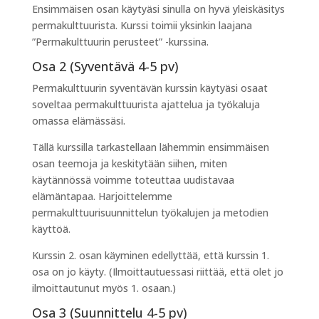
Ensimmäisen osan käytyäsi sinulla on hyvä yleiskäsitys
permakulttuurista. Kurssi toimii yksinkin laajana
”Permakulttuurin perusteet” -kurssina.
Osa 2 (Syventävä 4-5 pv)
Permakulttuurin syventävän kurssin käytyäsi osaat
soveltaa permakulttuurista ajattelua ja työkaluja
omassa elämässäsi.
Tällä kurssilla tarkastellaan lähemmin ensimmäisen
osan teemoja ja keskitytään siihen, miten
käytännössä voimme toteuttaa uudistavaa
elämäntapaa. Harjoittelemme
permakulttuurisuunnittelun työkalujen ja metodien
käyttöä.
Kurssin 2. osan käyminen edellyttää, että kurssin 1.
osa on jo käyty. (Ilmoittautuessasi riittää, että olet jo
ilmoittautunut myös 1. osaan.)
Osa 3 (Suunnittelu 4-5 pv)