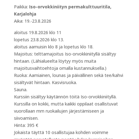
Paikka:
Iso-orvokkiniityn permakulttuuritila,
Karjalohja
Aika: 19.-23.8.2026
aloitus 19.8.2026 klo 11
lopetus 23.8.2026 klo 13.
aloitus aamuisin klo 8 ja lopetus klo 18.
Majoitus: telttamajoitus Iso-orvokkiniityllä sisältyy
hintaan. (Lähialueelta löytyy myös muita
majoitusvaihtoehtoja omalla kustannuksella.)
Ruoka: Aamiainen, lounas ja päivällinen sekä tee/kahvi
sisältyvät hintaan. Kasvisruoka.
Sauna.
Kurssiin sisältyy käytännön töitä Iso-orvokkiniityllä.
Kurssilla on kokki, mutta kaikki oppilaat osallistuvat
vuorollaan mm ruokailujen järjestämiseen ja
siivoamisen.
Hinta: 395 €
Jokaista täyttä 10 osallistujaa kohden voimme