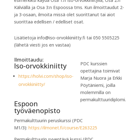
esimerkiksi käydä Osa 1:n Iso-orvokkiniityllä, Osa 2:n
Kälviällä ja Osa 3:n Espoossa tms. Kun ilmoittaudut 2-
ja 3-osaan, ilmoita missä olet suorittanut tai aiot
suorittaa edellisen / edelliset osat.
Lisätietoja info@iso-orvokkiniitty.fi tai 050 5505225
(lähetä viesti jos en vastaa)
Ilmoittaudu:
PDC kurssien
Iso-orvokkiniitty
opettajina toimivat
https://holvi.com/shop/iso-
Marja Nuora ja Erkki
orvokkiniitty/
Pöytäniemi, joilla
molemmilla on
permakulttuuridiplomi.
Espoon
työväenopisto
Permakulttuurin peruskurssi (PDC
M1/3):
https://ilmonet.fi/course/E263225
Permakulttuurin syventävä kurssi (PDC