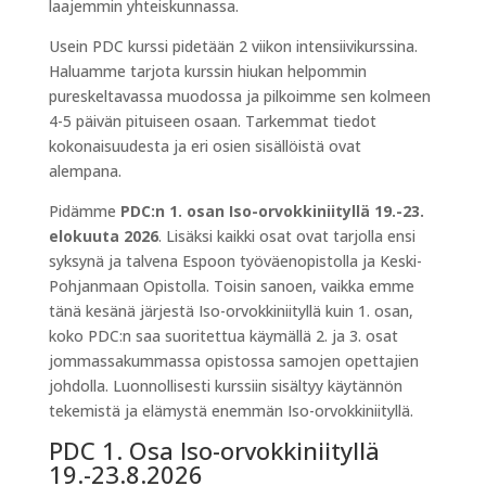
laajemmin yhteiskunnassa.
Usein PDC kurssi pidetään 2 viikon intensiivikurssina.
Haluamme tarjota kurssin hiukan helpommin
pureskeltavassa muodossa ja pilkoimme sen kolmeen
4-5 päivän pituiseen osaan. Tarkemmat tiedot
kokonaisuudesta ja eri osien sisällöistä ovat
alempana.
Pidämme
PDC:n 1. osan Iso-orvokkiniityllä 19.-23.
elokuuta 2026
. Lisäksi kaikki osat ovat tarjolla ensi
syksynä ja talvena Espoon työväenopistolla ja Keski-
Pohjanmaan Opistolla. Toisin sanoen, vaikka emme
tänä kesänä järjestä Iso-orvokkiniityllä kuin 1. osan,
koko PDC:n saa suoritettua käymällä 2. ja 3. osat
jommassakummassa opistossa samojen opettajien
johdolla. Luonnollisesti kurssiin sisältyy käytännön
tekemistä ja elämystä enemmän Iso-orvokkiniityllä.
PDC 1. Osa Iso-orvokkiniityllä
19.-23.8.2026