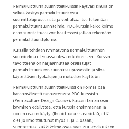
Permakulttuurin suunnittelukurssin käytyäsi sinulla on
selkeä käsitys permakulttuurisesta
suunnitteluprosessista ja voit alkaa itse tekemään
permakulttuurisuunnitelmia. PDC-kurssin kaikki kolme
osaa suoritettuasi voit halutessasi jatkaa tekemään
permakulttuuridiplomia.
Kurssilla tehdään ryhmätyönä permakulttuurinen
suunnitelma olemassa olevaan kohteeseen. Kurssin
tavoitteena on harjaannuttaa osallistujat
permakulttuuriseen suunnitteluprosessiin ja siinä
käytettävien työkalujen ja metodien käyttöön.
Permakulttuurin suunnittelukurssi on kolmas osa
kansainvälisesti tunnustetusta PDC-kurssista
(Permaculture Design Course). Kurssin tämän osan
käyminen edellyttää, että kurssin ensimmäinen ja
toinen osa on käyty. (Ilmoittautuessasi riittää, että
olet jo ilmoittautunut myös 1. ja 2. osaan.)
Suoritettuasi kaikki kolme osaa saat PDC-todistuksen