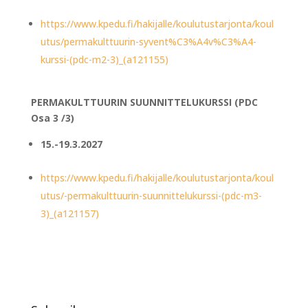
https://www.kpedu.fi/hakijalle/koulutustarjonta/koul
utus/permakulttuurin-syvent%C3%A4v%C3%A4-
kurssi-(pdc-m2-3)_(a121155)
PERMAKULTTUURIN SUUNNITTELUKURSSI (PDC
Osa 3 /3)
15.-19.3.2027
https://www.kpedu.fi/hakijalle/koulutustarjonta/koul
utus/-permakulttuurin-suunnittelukurssi-(pdc-m3-
3)_(a121157)