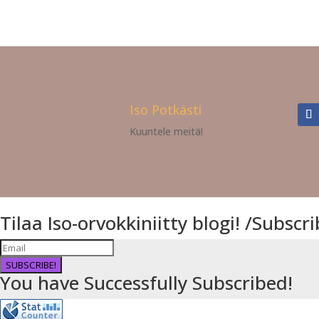
Iso Potkästi
Kuuntele meitä!
Tilaa Iso-orvokkiniitty blogi! /Subsc
SUBSCRIBE!
You have Successfully Subscribed!