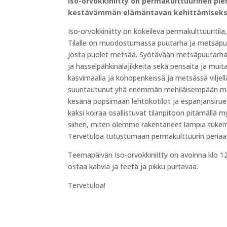
Iso-orvokkiniitty on permakulttuurinen pient
kestävämmän elämäntavan kehittämiseks
Iso-orvokkiniitty on kokeileva permakulttuuritil
Tilalle on muodostumassa puutarha ja metsäpuuta
josta puolet metsää. Syötävään metsäpuutarhaan
ja hasselpähkinälajikkeita sekä pensaita ja mui
kasvimaalla ja kohopenkeissä ja metsässä viljellä
suuntautunut yhä enemmän mehiläisempään mehiläi
kesänä popsimaan lehtokotilot ja espanjansiru
kaksi koiraa osallistuvat tilanpitoon pitämällä m
siihen, miten olemme rakentaneet lampia tuke
Tervetuloa tutustumaan permakulttuurin periaa
Teemapäivän Iso-orvokkiniitty on avoinna klo 12-
ostaa kahvia ja teetä ja pikku purtavaa.
Tervetuloa!