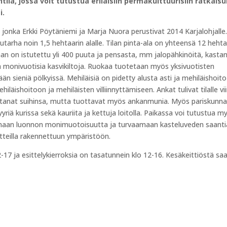
ila, jossa voit tutustua erilaisiin permakulttuurisiin ratkaisu
i.
a, jonka Erkki Pöytäniemi ja Marja Nuora perustivat 2014 Karjalohjalle
rha noin 1,5 hehtaarin alalle. Tilan pinta-ala on yhteensä 12 hehta
 on istutettu yli 400 puuta ja pensasta, mm jalopähkinöitä, kasta
ta monivuotisia kasvikiltoja. Ruokaa tuotetaan myös yksivuotisten
än sieniä pölkyissä. Mehiläisiä on pidetty alusta asti ja mehiläishoit
shoitoon ja mehiläisten villiinnyttämiseen. Ankat tulivat tilalle v
etanat suihinsa, mutta tuottavat myös ankanmunia. Myös pariskunn
yyriä kurissa sekä kauriita ja kettuja loitolla. Paikassa voi tutustua m
maan luonnon monimuotoisuutta ja turvaamaan kasteluveden saanti
tteilla rakennettuun ympäristöön.
17 ja esittelykierroksia on tasatunnein klo 12-16. Kesäkeittiöstä sa