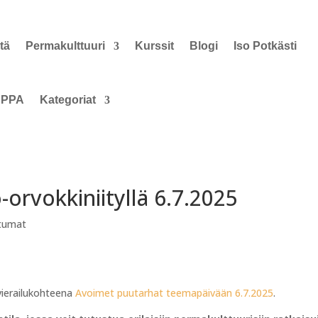
tä
Permakulttuuri
Kurssit
Blogi
Iso Potkästi
PPA
Kategoriat
orvokkiniityllä 6.7.2025
htumat
 vierailukohteena
Avoimet puutarhat teemapäivään 6.7.2025
.