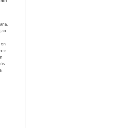
ihin
.
aria,
njaa
o on
iime
an
yös
a.
a