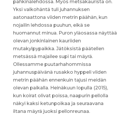
pähkinälehdossa. Myös metsäkaurista on.
Yksi valkohäntä tuli juhannuksen
aatonaattona viiden metrin päähän, kun
nojailin lehdossa puuhun, eikä se
huomannut minua. Puron yläosassa näyttää
olevan jonkinlainen kauriiden
mutakylpypaikka. Jätöksistä päätellen
metsässä majailee supi tai mäyrä.
Ollessamme puutarhahommissa
juhannuspäivänä rusakko hyppeli viiden
metrin päähän ennenkuin tajusi meidän
olevan paikalla. Heinäkuun lopulla (2015),
kun koirat olivat poissa, naapurin pellolla
näkyi kaksi ketunpoikaa ja seuraavana
iltana mäyrä juoksi pellonreunaa.