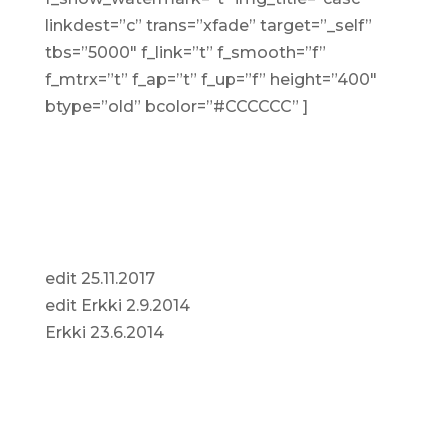
linkdest=”c” trans=”xfade” target=”_self”
tbs=”5000″ f_link=”t” f_smooth=”f”
f_mtrx=”t” f_ap=”t” f_up=”f” height=”400″
btype=”old” bcolor=”#CCCCCC” ]
edit 25.11.2017
edit Erkki 2.9.2014
Erkki 23.6.2014