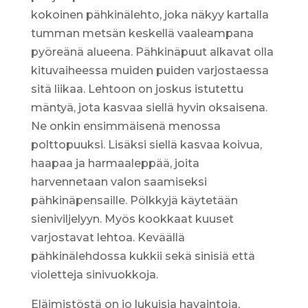
kokoinen pähkinälehto, joka näkyy kartalla
tumman metsän keskellä vaaleampana
pyöreänä alueena. Pähkinäpuut alkavat olla
kituvaiheessa muiden puiden varjostaessa
sitä liikaa. Lehtoon on joskus istutettu
mäntyä, jota kasvaa siellä hyvin oksaisena.
Ne onkin ensimmäisenä menossa
polttopuuksi. Lisäksi siellä kasvaa koivua,
haapaa ja harmaaleppää, joita
harvennetaan valon saamiseksi
pähkinäpensaille. Pölkkyjä käytetään
sieniviljelyyn. Myös kookkaat kuuset
varjostavat lehtoa. Keväällä
pähkinälehdossa kukkii sekä sinisiä että
violetteja sinivuokkoja.
Eläimistöstä on jo lukuisia havaintoja,