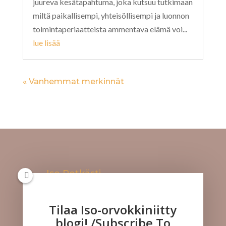
juureva kesätapahtuma, joka kutsuu tutkimaan
miltä paikallisempi, yhteisöllisempi ja luonnon
toimintaperiaatteista ammentava elämä voi...
lue lisää
« Vanhemmat merkinnät
Iso Potkästi
Kuuntele meitä!
Tilaa Iso-orvokkiniitty
blogi! /Subscribe To