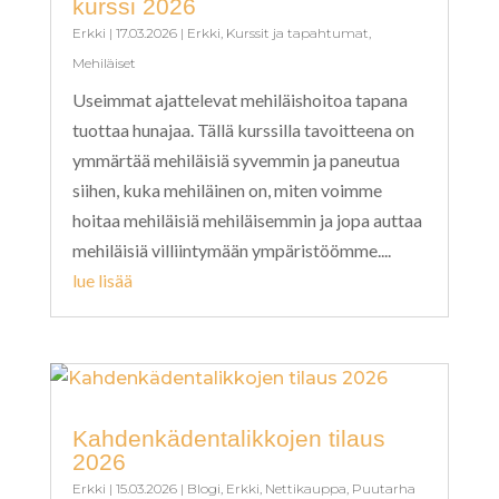
kurssi 2026
Erkki
|
17.03.2026
|
Erkki
,
Kurssit ja tapahtumat
,
Mehiläiset
Useimmat ajattelevat mehiläishoitoa tapana
tuottaa hunajaa. Tällä kurssilla tavoitteena on
ymmärtää mehiläisiä syvemmin ja paneutua
siihen, kuka mehiläinen on, miten voimme
hoitaa mehiläisiä mehiläisemmin ja jopa auttaa
mehiläisiä villiintymään ympäristöömme....
lue lisää
Kahdenkädentalikkojen tilaus
2026
Erkki
|
15.03.2026
|
Blogi
,
Erkki
,
Nettikauppa
,
Puutarha