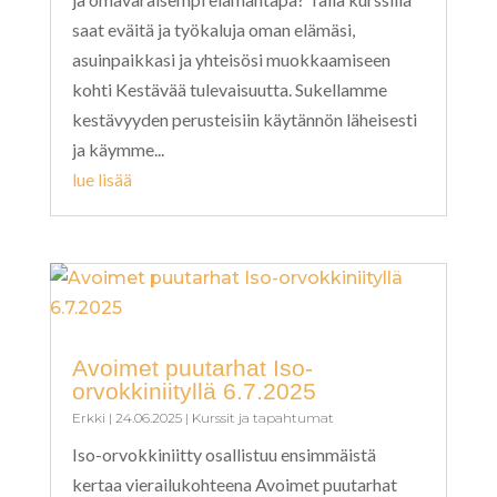
saat eväitä ja työkaluja oman elämäsi,
asuinpaikkasi ja yhteisösi muokkaamiseen
kohti Kestävää tulevaisuutta. Sukellamme
kestävyyden perusteisiin käytännön läheisesti
ja käymme...
lue lisää
Avoimet puutarhat Iso-
orvokkiniityllä 6.7.2025
Erkki
|
24.06.2025
|
Kurssit ja tapahtumat
Iso-orvokkiniitty osallistuu ensimmäistä
kertaa vierailukohteena Avoimet puutarhat