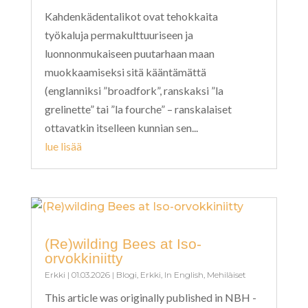
Kahdenkädentalikot ovat tehokkaita
työkaluja permakulttuuriseen ja
luonnonmukaiseen puutarhaan maan
muokkaamiseksi sitä kääntämättä
(englanniksi ”broadfork”, ranskaksi ”la
grelinette” tai ”la fourche” – ranskalaiset
ottavatkin itselleen kunnian sen...
lue lisää
(Re)wilding Bees at Iso-
orvokkiniitty
Erkki
|
01.03.2026
|
Blogi
,
Erkki
,
In English
,
Mehiläiset
This article was originally published in NBH -