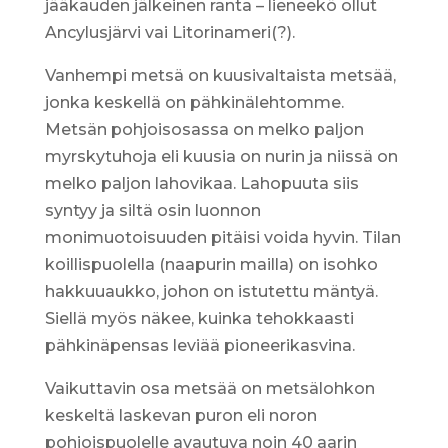
jääkauden jälkeinen ranta – lieneekö ollut
Ancylusjärvi vai Litorinameri(?).
Vanhempi metsä on kuusivaltaista metsää,
jonka keskellä on pähkinälehtomme.
Metsän pohjoisosassa on melko paljon
myrskytuhoja eli kuusia on nurin ja niissä on
melko paljon lahovikaa. Lahopuuta siis
syntyy ja siltä osin luonnon
monimuotoisuuden pitäisi voida hyvin. Tilan
koillispuolella (naapurin mailla) on isohko
hakkuuaukko, johon on istutettu mäntyä.
Siellä myös näkee, kuinka tehokkaasti
pähkinäpensas leviää pioneerikasvina.
Vaikuttavin osa metsää on metsälohkon
keskeltä laskevan puron eli noron
pohjoispuolelle avautuva noin 40 aarin