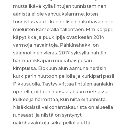
mutta ikävä kyllä lintujen tunnistaminen
äänistä ei ole vahvuuksiamme, joten
tunnistus vaatii kunnollisen näköhavainnon,
mieluiten kameralla tallentaen. Mm korppi,
käpytikka ja puukiipijä ovat kesän 2014
varmoja havaintoja. Pähkinähakki on
säännöllinen vieras. 2017 syksyllä nähtiin
harmaatikkapari muurahaispesän
kimpussa. Elokuun alun aamuna heräsin
kurkiparin huutoon pellolla ja kurkipari pesii
Pikkusuolla. Täytyy yrittää lintujen ääniäkin
opetella; niitä on runsaasti kun metsässä
kulkee ja harmittaa, kun niitä ei tunnista.
Nisäkkäistä valkohäntäkaurista on alueella
runsaasti ja niistä on syntynyt
näköhavaintoja sekä pellolla että