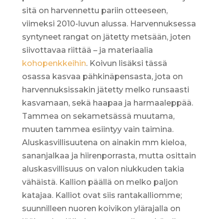
sitä on harvennettu pariin otteeseen,
viimeksi 2010-luvun alussa. Harvennuksessa
syntyneet rangat on jätetty metsään, joten
siivottavaa riittää – ja materiaalia
kohopenkkeihin
. Koivun lisäksi tässä
osassa kasvaa pähkinäpensasta, jota on
harvennuksissakin jätetty melko runsaasti
kasvamaan, sekä haapaa ja harmaaleppää.
Tammea on sekametsässä muutama,
muuten tammea esiintyy vain taimina.
Aluskasvillisuutena on ainakin mm kieloa,
sananjalkaa ja hiirenporrasta, mutta osittain
aluskasvillisuus on valon niukkuden takia
vähäistä. Kallion päällä on melko paljon
katajaa. Kalliot ovat siis rantakalliomme;
suunnilleen nuoren koivikon ylärajalla on