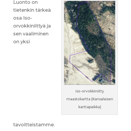
Luonto on
tietenkin tärkeä
osa Iso-
orvokkiniittyä ja
sen vaaliminen
on yksi
iso-orvokkiniitty
maastokartta (Kansalaisen
karttapaikka)
tavoitteistamme.