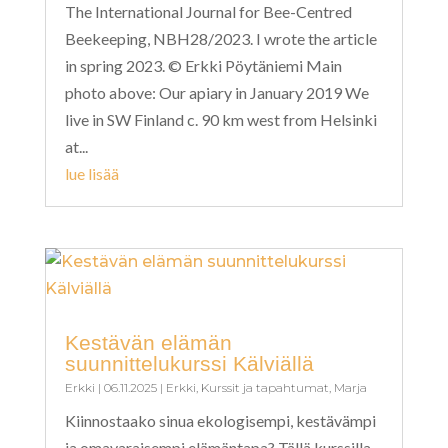
The International Journal for Bee-Centred
Beekeeping, NBH28/2023. I wrote the article
in spring 2023. © Erkki Pöytäniemi Main
photo above: Our apiary in January 2019 We
live in SW Finland c. 90 km west from Helsinki
at...
lue lisää
Kestävän elämän
suunnittelukurssi Kälviällä
Erkki
|
06.11.2025
|
Erkki
,
Kurssit ja tapahtumat
,
Marja
Kiinnostaako sinua ekologisempi, kestävämpi
ja omavaraisempi elämäntapa? Tällä kurssilla