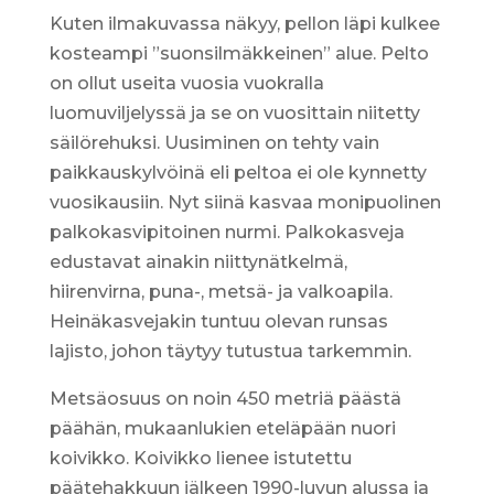
Kuten ilmakuvassa näkyy, pellon läpi kulkee
kosteampi ”suonsilmäkkeinen” alue. Pelto
on ollut useita vuosia vuokralla
luomuviljelyssä ja se on vuosittain niitetty
säilörehuksi. Uusiminen on tehty vain
paikkauskylvöinä eli peltoa ei ole kynnetty
vuosikausiin. Nyt siinä kasvaa monipuolinen
palkokasvipitoinen nurmi. Palkokasveja
edustavat ainakin niittynätkelmä,
hiirenvirna, puna-, metsä- ja valkoapila.
Heinäkasvejakin tuntuu olevan runsas
lajisto, johon täytyy tutustua tarkemmin.
Metsäosuus on noin 450 metriä päästä
päähän, mukaanlukien eteläpään nuori
koivikko. Koivikko lienee istutettu
päätehakkuun jälkeen 1990-luvun alussa ja