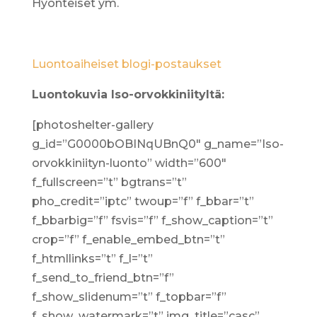
Hyönteiset ym.
Luontoaiheiset blogi-postaukset
Luontokuvia Iso-orvokkiniityltä:
[photoshelter-gallery
g_id=”G0000bOBINqUBnQ0″ g_name=”Iso-
orvokkiniityn-luonto” width=”600″
f_fullscreen=”t” bgtrans=”t”
pho_credit=”iptc” twoup=”f” f_bbar=”t”
f_bbarbig=”f” fsvis=”f” f_show_caption=”t”
crop=”f” f_enable_embed_btn=”t”
f_htmllinks=”t” f_l=”t”
f_send_to_friend_btn=”f”
f_show_slidenum=”t” f_topbar=”f”
f_show_watermark=”t” img_title=”casc”