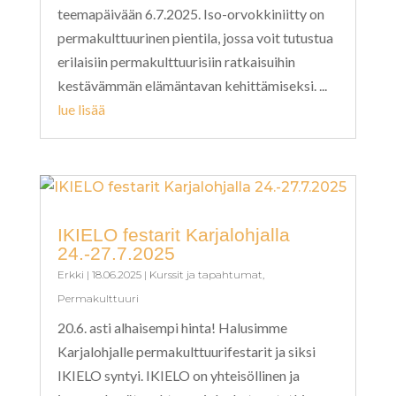
teemapäivään 6.7.2025. Iso-orvokkiniitty on
permakulttuurinen pientila, jossa voit tutustua
erilaisiin permakulttuurisiin ratkaisuihin
kestävämmän elämäntavan kehittämiseksi. ...
lue lisää
IKIELO festarit Karjalohjalla
24.-27.7.2025
Erkki
|
18.06.2025
|
Kurssit ja tapahtumat
,
Permakulttuuri
20.6. asti alhaisempi hinta! Halusimme
Karjalohjalle permakulttuurifestarit ja siksi
IKIELO syntyi. IKIELO on yhteisöllinen ja