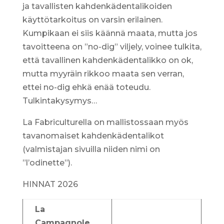
ja tavallisten kahdenkädentalikoiden
käyttötarkoitus on varsin erilainen.
Kumpikaan ei siis käännä maata, mutta jos
tavoitteena on ”no-dig” viljely, voinee tulkita,
että tavallinen kahdenkädentalikko on ok,
mutta myyräin rikkoo maata sen verran,
ettei no-dig ehkä enää toteudu.
Tulkintakysymys…
La Fabriculturella on mallistossaan myös
tavanomaiset kahdenkädentalikot
(valmistajan sivuilla niiden nimi on
”l’odinette”).
HINNAT 2026
La
Campagnole