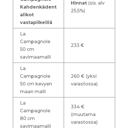
Hinnat
(sis. alv
Kahdenkädent
25,5%)
alikot
vastapiikeillä
La
Campagnole
233 €
50 cm
savimaamalli
La
Campagnole
260 € (yksi
50 cm kevyen
varastossa)
maan malli
La
334 €
Campagnole
(muutama
80 cm
varastossa)
savimaamalli