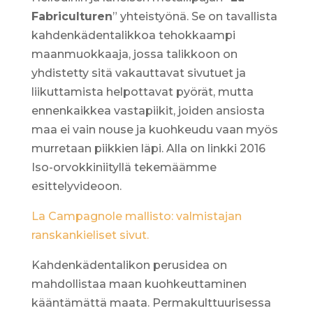
Fabriculturen
” yhteistyönä. Se on tavallista
kahdenkädentalikkoa tehokkaampi
maanmuokkaaja, jossa talikkoon on
yhdistetty sitä vakauttavat sivutuet ja
liikuttamista helpottavat pyörät, mutta
ennenkaikkea vastapiikit, joiden ansiosta
maa ei vain nouse ja kuohkeudu vaan myös
murretaan piikkien läpi. Alla on linkki 2016
Iso-orvokkiniityllä tekemäämme
esittelyvideoon.
La Campagnole mallisto: valmistajan
ranskankieliset sivut.
Kahdenkädentalikon perusidea on
mahdollistaa maan kuohkeuttaminen
kääntämättä maata. Permakulttuurisessa