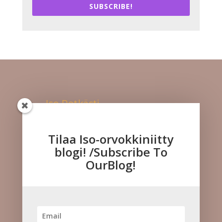
SUBSCRIBE!
Iso Potkästi
Kuuntele meitä!
Tilaa Iso-orvokkiniitty
blogi! /Subscribe To
OurBlog!