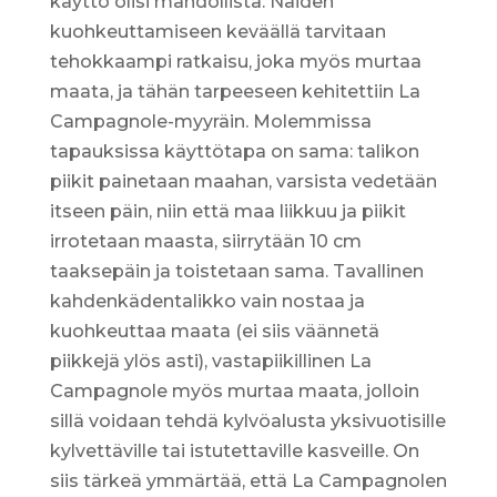
käyttö olisi mahdollista. Näiden
kuohkeuttamiseen keväällä tarvitaan
tehokkaampi ratkaisu, joka myös murtaa
maata, ja tähän tarpeeseen kehitettiin La
Campagnole-myyräin. Molemmissa
tapauksissa käyttötapa on sama: talikon
piikit painetaan maahan, varsista vedetään
itseen päin, niin että maa liikkuu ja piikit
irrotetaan maasta, siirrytään 10 cm
taaksepäin ja toistetaan sama. Tavallinen
kahdenkädentalikko vain nostaa ja
kuohkeuttaa maata (ei siis väännetä
piikkejä ylös asti), vastapiikillinen La
Campagnole myös murtaa maata, jolloin
sillä voidaan tehdä kylvöalusta yksivuotisille
kylvettäville tai istutettaville kasveille. On
siis tärkeä ymmärtää, että La Campagnolen