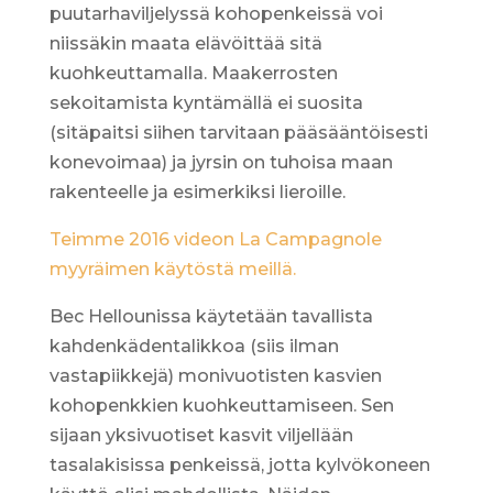
puutarhaviljelyssä kohopenkeissä voi
niissäkin maata elävöittää sitä
kuohkeuttamalla. Maakerrosten
sekoitamista kyntämällä ei suosita
(sitäpaitsi siihen tarvitaan pääsääntöisesti
konevoimaa) ja jyrsin on tuhoisa maan
rakenteelle ja esimerkiksi lieroille.
Teimme 2016 videon La Campagnole
myyräimen käytöstä meillä.
Bec Hellounissa käytetään tavallista
kahdenkädentalikkoa (siis ilman
vastapiikkejä) monivuotisten kasvien
kohopenkkien kuohkeuttamiseen. Sen
sijaan yksivuotiset kasvit viljellään
tasalakisissa penkeissä, jotta kylvökoneen