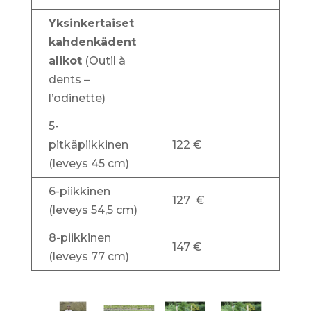
Yksinkertaiset
kahdenkädent
alikot
(Outil à
dents –
l’odinette)
5-
pitkäpiikkinen
122 €
(leveys 45 cm)
6-piikkinen
127 €
(leveys 54,5 cm)
8-piikkinen
147 €
(leveys 77 cm)