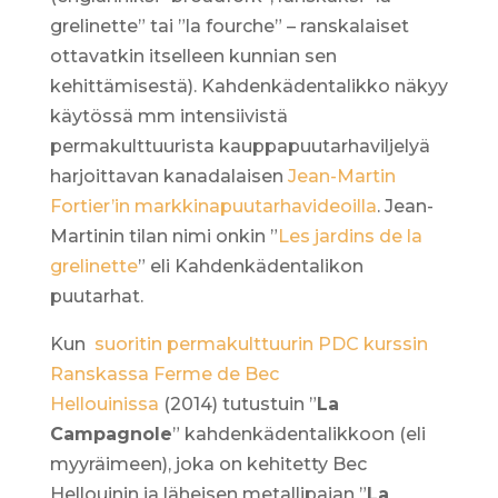
grelinette” tai ”la fourche” – ranskalaiset
ottavatkin itselleen kunnian sen
kehittämisestä). Kahdenkädentalikko näkyy
käytössä mm intensiivistä
permakulttuurista kauppapuutarhaviljelyä
harjoittavan kanadalaisen
Jean-Martin
Fortier’in markkinapuutarhavideoilla
. Jean-
Martinin tilan nimi onkin ”
Les jardins de la
grelinette
” eli Kahdenkädentalikon
puutarhat.
Kun
suoritin permakulttuurin PDC kurssin
Ranskassa Ferme de Bec
Hellouinissa
(2014) tutustuin ”
La
Campagnole
” kahdenkädentalikkoon (eli
myyräimeen), joka on kehitetty Bec
Hellouinin ja läheisen metallipajan ”
La