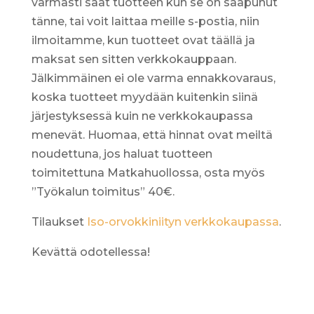
varmasti saat tuotteen kun se on saapunut
tänne, tai voit laittaa meille s-postia, niin
ilmoitamme, kun tuotteet ovat täällä ja
maksat sen sitten verkkokauppaan.
Jälkimmäinen ei ole varma ennakkovaraus,
koska tuotteet myydään kuitenkin siinä
järjestyksessä kuin ne verkkokaupassa
menevät. Huomaa, että hinnat ovat meiltä
noudettuna, jos haluat tuotteen
toimitettuna Matkahuollossa, osta myös
”Työkalun toimitus” 40€.
Tilaukset
Iso-orvokkiniityn verkkokaupassa
.
Kevättä odotellessa!