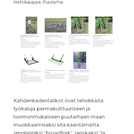
Nettikauppa
,
Puutarha
Kahdenkädentalikot ovat tehokkaita
työkaluja permakulttuuriseen ja
luonnonmukaiseen puutarhaan maan
muokkaamiseksi sitä kääntämättä
(englanniksi ”broadfork”, ranskaksi ”la