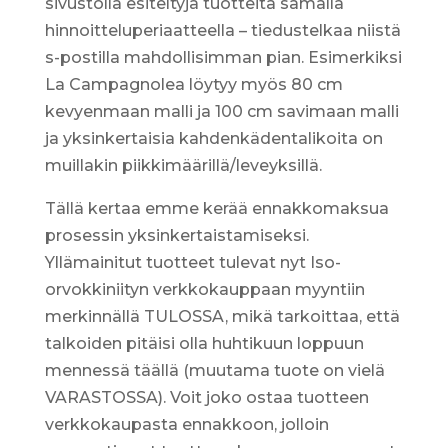
sivustolla esiteltyjä tuotteita samalla
hinnoitteluperiaatteella – tiedustelkaa niistä
s-postilla mahdollisimman pian. Esimerkiksi
La Campagnolea löytyy myös 80 cm
kevyenmaan malli ja 100 cm savimaan malli
ja yksinkertaisia kahdenkädentalikoita on
muillakin piikkimäärillä/leveyksillä.
Tällä kertaa emme kerää ennakkomaksua
prosessin yksinkertaistamiseksi.
Yllämainitut tuotteet tulevat nyt Iso-
orvokkiniityn verkkokauppaan myyntiin
merkinnällä TULOSSA, mikä tarkoittaa, että
talkoiden pitäisi olla huhtikuun loppuun
mennessä täällä (muutama tuote on vielä
VARASTOSSA). Voit joko ostaa tuotteen
verkkokaupasta ennakkoon, jolloin