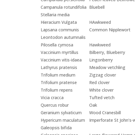
Campanula rotundifolia
Bluebell
Stellaria media
Hieracium Vulgata
HAwkweed
Lapsana communis
Common Nipplewort
Leontodon autumnalis
Pilosella cymosa
Hawkweed
Vaccinium myrtillus
Bilberry, Blueberry
Vaccinium vitis-idaea
Lingonberry
Lathyrus pratensis
Meadow vetchling
Trifolium medium
Zigzag clover
Trifolium pratense
Red clover
Trifolium repens
White clover
Vicia cracca
Tufted vetch
Quercus robur
Oak
Geranium sylvaticum
Wood Cranesbill
Hypericum maculatum
Imperforate St John’s-
Galeopsis bifida