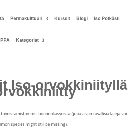
tä
Permakulttuuri
Kurssit
Blogi
Iso Potkästi
PPA
Kategoriat
 Iso-orvokkiniityllä
orvokkiniitty
ä tunnistamistamme luonnonkasveista (jopa aivan tavallisia lajeja voi 
ommon species might still be missing).