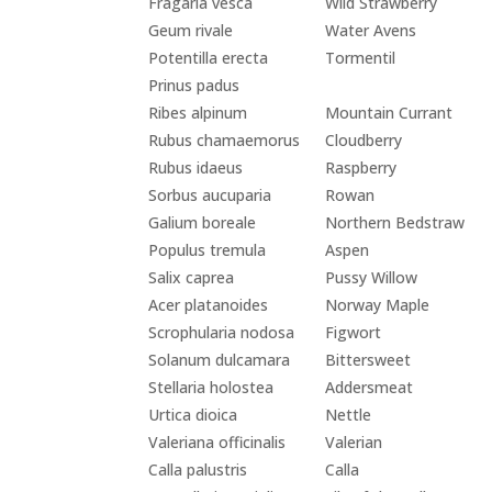
Fragaria vesca
Wild Strawberry
Geum rivale
Water Avens
Potentilla erecta
Tormentil
Prinus padus
Ribes alpinum
Mountain Currant
Rubus chamaemorus
Cloudberry
Rubus idaeus
Raspberry
Sorbus aucuparia
Rowan
Galium boreale
Northern Bedstraw
Populus tremula
Aspen
Salix caprea
Pussy Willow
Acer platanoides
Norway Maple
Scrophularia nodosa
Figwort
Solanum dulcamara
Bittersweet
Stellaria holostea
Addersmeat
Urtica dioica
Nettle
Valeriana officinalis
Valerian
Calla palustris
Calla