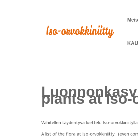
Meis
KAU
Luonnonkasvit
plants at Iso-
Vähitellen täydentyvä luettelo Iso-orvokkiniityll
A list of the flora at Iso-orvokkiniitty. (even c