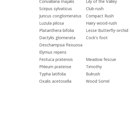
Convallaria majalis
Lily of the Valley
Scirpus sylvaticus
Club-rush
Juncus conglomeratus
Compact Rush
Luzula pilosa
Hairy wood-rush
Platanthera bifolia
Lesse Butterfly-orchid
Dactylis glomerata
Cock’s foot
Deschampsia flexuosa
Elymus repens
Festuca pratensis
Meadow fescue
Phleum pratense
Timothy
Typha latifolia
Bulrush
Oxalis acetosella
Wood Sorrel