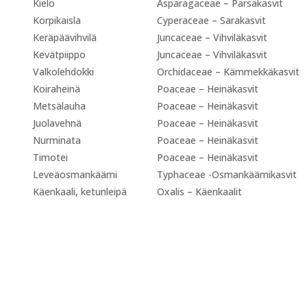
Kielo
Asparagaceae – Parsakasvit
Korpikaisla
Cyperaceae – Sarakasvit
Keräpäävihvilä
Juncaceae – Vihviläkasvit
Kevätpiippo
Juncaceae – Vihviläkasvit
Valkolehdokki
Orchidaceae – Kämmekkäkasvit
Koiraheinä
Poaceae – Heinäkasvit
Metsälauha
Poaceae – Heinäkasvit
Juolavehnä
Poaceae – Heinäkasvit
Nurminata
Poaceae – Heinäkasvit
Timotei
Poaceae – Heinäkasvit
Leveäosmankäämi
Typhaceae -Osmankäämikasvit
Käenkaali, ketunleipä
Oxalis – Käenkaalit