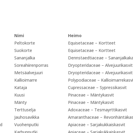
Nimi
Heimo
Peltokorte
Equisetaceae – Kortteet
Suokorte
Equisetaceae – Kortteet
Sananjalka
Dennstaedtiaceae – Sananjalkaka
Soreahiirenporras
Dryopteridaceae – Alvejuurikasvit
Metsäalvejuuri
Dryopteridaceae – Alvejuurikasvit
Kallioimarre
Polypodiaceae – Kallioimarrekasv
Kataja
Cupressaceae – Sypressikasvit
Kuusi
Pinaceae – Mäntykasvit
Mänty
Pinaceae – Mäntykasvit
Terttuselja
Adoxaceae – Tesmayrttikasvit
Jauhosavikka
Amaranthaceae – Revonhäntäkas
ed
Vuohenputki
Apiaceae – Sarjakukkaiskasvit
Karhunputki
Apiaceae – Sarjakukkaiskasvit