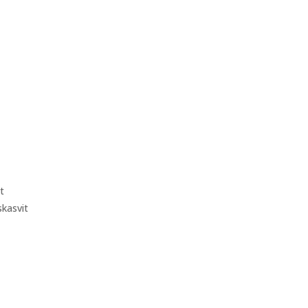
it
kasvit