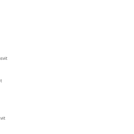
svit
it
vit