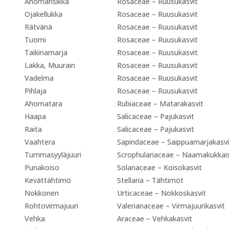
Ahomansikka
Rosaceae – Ruusukasvit
Ojakellukka
Rosaceae – Ruusukasvit
Rätvänä
Rosaceae – Ruusukasvit
Tuomi
Rosaceae – Ruusukasvit
Taikinamarja
Rosaceae – Ruusukasvit
Lakka, Muurain
Rosaceae – Ruusukasvit
Vadelma
Rosaceae – Ruusukasvit
Pihlaja
Rosaceae – Ruusukasvit
Ahomatara
Rubiaceae – Matarakasvit
Haapa
Salicaceae – Pajukasvit
Raita
Salicaceae – Pajukasvit
Vaahtera
Sapindaceae – Saippuamarjakasv
Tummasyyläjuuri
Scrophulariaceae – Naamakukkais
Punakoiso
Solanaceae – Koisokasvit
Kevättähtimö
Stellaria – Tähtimöt
Nokkonen
Urticaceae – Nokkoskasvit
Rohtovirmajuuri
Valerianaceae – Virmajuurikasvit
Vehka
Araceae – Vehkakasvit