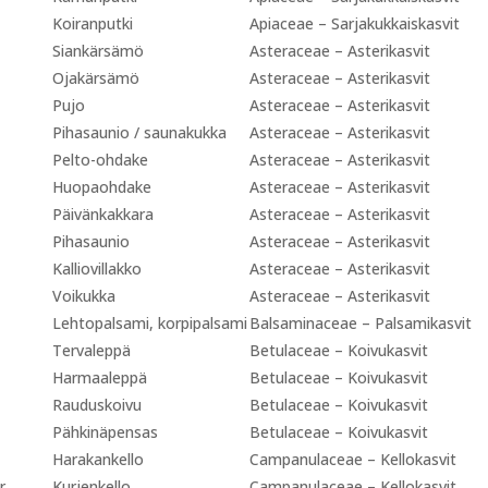
Koiranputki
Apiaceae – Sarjakukkaiskasvit
Siankärsämö
Asteraceae – Asterikasvit
Ojakärsämö
Asteraceae – Asterikasvit
Pujo
Asteraceae – Asterikasvit
Pihasaunio / saunakukka
Asteraceae – Asterikasvit
Pelto-ohdake
Asteraceae – Asterikasvit
Huopaohdake
Asteraceae – Asterikasvit
Päivänkakkara
Asteraceae – Asterikasvit
Pihasaunio
Asteraceae – Asterikasvit
Kalliovillakko
Asteraceae – Asterikasvit
Voikukka
Asteraceae – Asterikasvit
Lehtopalsami, korpipalsami
Balsaminaceae – Palsamikasvit
Tervaleppä
Betulaceae – Koivukasvit
Harmaaleppä
Betulaceae – Koivukasvit
Rauduskoivu
Betulaceae – Koivukasvit
Pähkinäpensas
Betulaceae – Koivukasvit
Harakankello
Campanulaceae – Kellokasvit
r
Kurjenkello
Campanulaceae – Kellokasvit