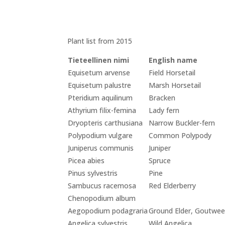
Plant list from 2015
Tieteellinen nimi
English name
Equisetum arvense
Field Horsetail
Equisetum palustre
Marsh Horsetail
Pteridium aquilinum
Bracken
Athyrium filix-femina
Lady fern
Dryopteris carthusiana
Narrow Buckler-fern
Polypodium vulgare
Common Polypody
Juniperus communis
Juniper
Picea abies
Spruce
Pinus sylvestris
Pine
Sambucus racemosa
Red Elderberry
Chenopodium album
Aegopodium podagraria
Ground Elder, Goutwe
Angelica sylvestris
Wild Angelica