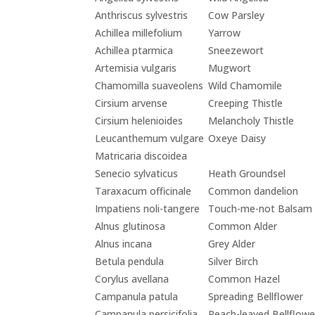
Anthriscus sylvestris
Cow Parsley
Achillea millefolium
Yarrow
Achillea ptarmica
Sneezewort
Artemisia vulgaris
Mugwort
Chamomilla suaveolens
Wild Chamomile
Cirsium arvense
Creeping Thistle
Cirsium helenioides
Melancholy Thistle
Leucanthemum vulgare
Oxeye Daisy
Matricaria discoidea
Senecio sylvaticus
Heath Groundsel
Taraxacum officinale
Common dandelion
Impatiens noli-tangere
Touch-me-not Balsam
Alnus glutinosa
Common Alder
Alnus incana
Grey Alder
Betula pendula
Silver Birch
Corylus avellana
Common Hazel
Campanula patula
Spreading Bellflower
Campanula persicifolia
Peach-leaved Bellflowe