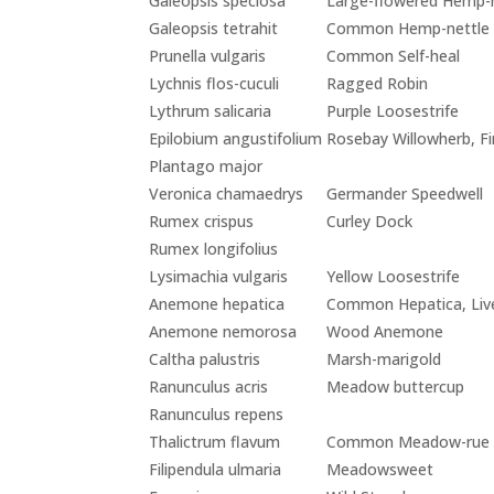
Galeopsis speciosa
Large-flowered Hemp-
Galeopsis tetrahit
Common Hemp-nettle
Prunella vulgaris
Common Self-heal
Lychnis flos-cuculi
Ragged Robin
Lythrum salicaria
Purple Loosestrife
Epilobium angustifolium
Rosebay Willowherb, F
Plantago major
Veronica chamaedrys
Germander Speedwell
Rumex crispus
Curley Dock
Rumex longifolius
Lysimachia vulgaris
Yellow Loosestrife
Anemone hepatica
Common Hepatica, Liv
Anemone nemorosa
Wood Anemone
Caltha palustris
Marsh-marigold
Ranunculus acris
Meadow buttercup
Ranunculus repens
Thalictrum flavum
Common Meadow-rue
Filipendula ulmaria
Meadowsweet