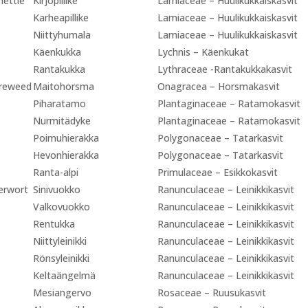
nettle
Kirjopillike
Lamiaceae – Huulikukkaiskasvit
Karheapillike
Lamiaceae – Huulikukkaiskasvit
Niittyhumala
Lamiaceae – Huulikukkaiskasvit
Käenkukka
Lychnis – Käenkukat
Rantakukka
Lythraceae -Rantakukkakasvit
ireweed
Maitohorsma
Onagracea – Horsmakasvit
Piharatamo
Plantaginaceae – Ratamokasvit
Nurmitädyke
Plantaginaceae – Ratamokasvit
Poimuhierakka
Polygonaceae – Tatarkasvit
Hevonhierakka
Polygonaceae – Tatarkasvit
Ranta-alpi
Primulaceae – Esikkokasvit
erwort
Sinivuokko
Ranunculaceae – Leinikkikasvit
Valkovuokko
Ranunculaceae – Leinikkikasvit
Rentukka
Ranunculaceae – Leinikkikasvit
Niittyleinikki
Ranunculaceae – Leinikkikasvit
Rönsyleinikki
Ranunculaceae – Leinikkikasvit
Keltaängelmä
Ranunculaceae – Leinikkikasvit
Mesiangervo
Rosaceae – Ruusukasvit