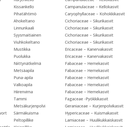
Kissankello
Campanulaceae – Kellokasvit
Pihatähtimö
Caryophyllaceae – Kohokkikasvit
Ahokeltano
Cichoriaceae – Sikurikasvit
Linnunkaali
Cichoriaceae – Sikurikasvit
Syysmaitiainen
Cichoriaceae – Sikurikasvit
Viuhkokeltano
Cichoriaceae – Sikurikasvit
Mustikka
Ericaceae – Kanervakasvit
Puolukka
Ericaceae – Kanervakasvit
Niittynätkelmä
Fabaceae – Hernekasvit
Metsäapila
Fabaceae – Hernekasvit
Puna-apila
Fabaceae – Hernekasvit
Valkoapila
Fabaceae – Hernekasvit
Hiirenvirna
Fabaceae – Hernekasvit
Tammi
Fagaceae -Pyökkikasvit
Metsäkurjenpolvi
Geraniaceae – Kurjenpolvikasvit
wort
Särmäkuisma
Hypericaceae – Kuismakasvit
Peltopillike
Lamiaceae – Huulikukkaiskasvit