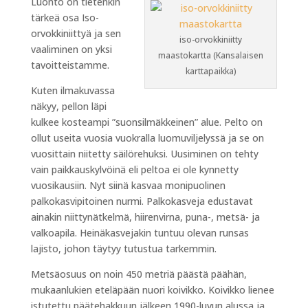
Luonto on tietenkin
tärkeä osa Iso-
orvokkiniittyä ja sen
iso-orvokkiniitty
vaaliminen on yksi
maastokartta (Kansalaisen
tavoitteistamme.
karttapaikka)
Kuten ilmakuvassa
näkyy, pellon läpi
kulkee kosteampi ”suonsilmäkkeinen” alue. Pelto on
ollut useita vuosia vuokralla luomuviljelyssä ja se on
vuosittain niitetty säilörehuksi. Uusiminen on tehty
vain paikkauskylvöinä eli peltoa ei ole kynnetty
vuosikausiin. Nyt siinä kasvaa monipuolinen
palkokasvipitoinen nurmi. Palkokasveja edustavat
ainakin niittynätkelmä, hiirenvirna, puna-, metsä- ja
valkoapila. Heinäkasvejakin tuntuu olevan runsas
lajisto, johon täytyy tutustua tarkemmin.
Metsäosuus on noin 450 metriä päästä päähän,
mukaanlukien eteläpään nuori koivikko. Koivikko lienee
istutettu päätehakkuun jälkeen 1990-luvun alussa ja