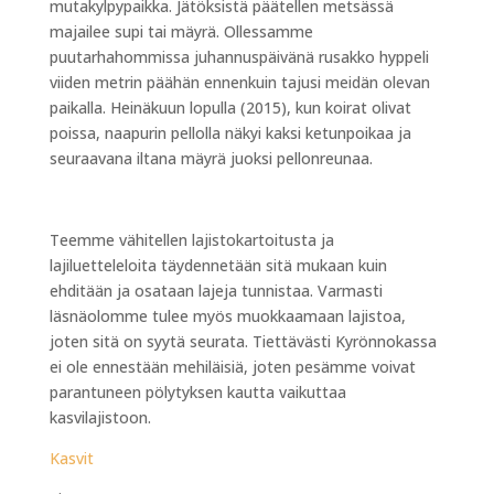
mutakylpypaikka. Jätöksistä päätellen metsässä
majailee supi tai mäyrä. Ollessamme
puutarhahommissa juhannuspäivänä rusakko hyppeli
viiden metrin päähän ennenkuin tajusi meidän olevan
paikalla. Heinäkuun lopulla (2015), kun koirat olivat
poissa, naapurin pellolla näkyi kaksi ketunpoikaa ja
seuraavana iltana mäyrä juoksi pellonreunaa.
Teemme vähitellen lajistokartoitusta ja
lajiluetteleloita täydennetään sitä mukaan kuin
ehditään ja osataan lajeja tunnistaa. Varmasti
läsnäolomme tulee myös muokkaamaan lajistoa,
joten sitä on syytä seurata. Tiettävästi Kyrönnokassa
ei ole ennestään mehiläisiä, joten pesämme voivat
parantuneen pölytyksen kautta vaikuttaa
kasvilajistoon.
Kasvit