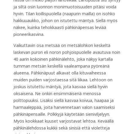
ja siltä osin luonnon monimuotoisuuden pitäisi voida
hyvin. Tilan koillispuolella (naapurin mailla) on isohko
hakkuuaukko, johon on istutettu mäntyä. Siellä myös
näkee, kuinka tehokkaasti pähkinäpensas leviää
pioneerikasvina.
Vaikuttavin osa metsää on metsälohkon keskeltä
laskevan puron eli noron pohjoispuolelle avautuva noin
40 aarin kokoinen pähkinälehto, joka näkyy kartalla
tumman metsän keskellä vaaleampana pyöreänä
alueena. Pähkinäpuut alkavat olla kituvaiheessa
muiden puiden varjostaessa sitä liikaa. Lehtoon on
joskus istutettu mäntyä, jota kasvaa siellä hyvin
oksaisena. Ne onkin ensimmäisenä menossa
polttopuuksi. Lisäksi siellä kasvaa koivua, haapaa ja
harmaaleppää, joita harvennetaan valon saamiseksi
pähkinäpensaille. Pölkkyjä käytetään sieniviljelyyn.
Myös kookkaat kuuset varjostavat lehtoa. Keväällä
pähkinälehdossa kukkii sekä sinisiä että violetteja