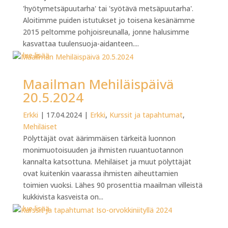
'hyötymetsäpuutarha' tai 'syötävä metsäpuutarha'.
Aloitimme puiden istutukset jo toisena kesänämme
2015 peltomme pohjoisreunalla, jonne halusimme
kasvattaa tuulensuoja-aidanteen....
lue lisää
Maailman Mehiläispäivä
20.5.2024
Erkki
|
17.04.2024
|
Erkki
,
Kurssit ja tapahtumat
,
Mehiläiset
Pölyttäjät ovat äärimmäisen tärkeitä luonnon
monimuotoisuuden ja ihmisten ruuantuotannon
kannalta katsottuna. Mehiläiset ja muut pölyttäjät
ovat kuitenkin vaarassa ihmisten aiheuttamien
toimien vuoksi. Lähes 90 prosenttia maailman villeistä
kukkivista kasveista on...
lue lisää