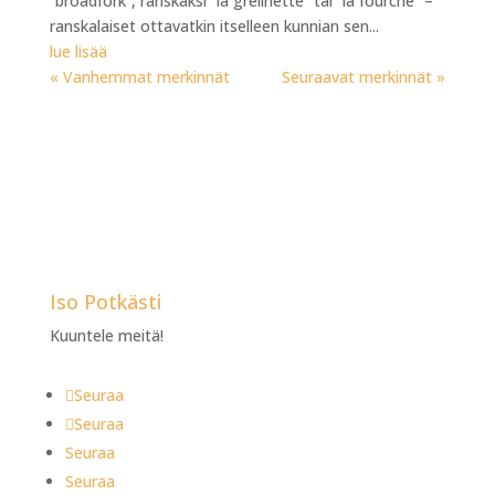
”broadfork”, ranskaksi ”la grelinette” tai ”la fourche” –
ranskalaiset ottavatkin itselleen kunnian sen...
lue lisää
« Vanhemmat merkinnät
Seuraavat merkinnät »
Iso Potkästi
Kuuntele meitä!
Seuraa
Seuraa
Seuraa
Seuraa