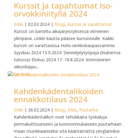
Kurssit ja tapahtumat Iso-
orvokkiniityllä 2024
Erkki
|
02.03.2024
|
Blogi
,
Kurssit ja tapahtumat
Kurssit on lueteltu aikajärjestyksessä viimeinen
ylimpänä. Linkin kautta pääsee kurssisivulle. Kaikki
kurssit on varattavissa Holvi-verkkokaupassamme.
Syyskuu 2024 15.9.2024: Sieniviljelytyöpaja (lisätietoa
tulossa) Elokuu 2024 17.-18.8.2024: Intensiivinen
viikonloppu...
lue lisää
Kahdenkädentalikoiden
ennakkotilaus 2024
Erkki
|
26.02.2024
|
Blogi
,
Erkki
,
Puutarha
Kahdenkädentalikot ovat tehokkaita työkaluja
permakulttuuriseen ja luonnonmukaiseen puutarhaan
maan muokkaaniseksi sitä kääntämättä (englanniksi