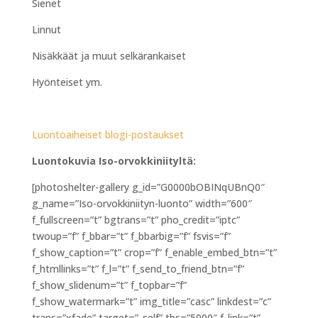
Sienet
Linnut
Nisäkkäät ja muut selkärankaiset
Hyönteiset ym.
Luontoaiheiset blogi-postaukset
Luontokuvia Iso-orvokkiniityltä:
[photoshelter-gallery g_id=”G0000bOBINqUBnQ0″
g_name=”Iso-orvokkiniityn-luonto” width=”600″
f_fullscreen=”t” bgtrans=”t” pho_credit=”iptc”
twoup=”f” f_bbar=”t” f_bbarbig=”f” fsvis=”f”
f_show_caption=”t” crop=”f” f_enable_embed_btn=”t”
f_htmllinks=”t” f_l=”t” f_send_to_friend_btn=”f”
f_show_slidenum=”t” f_topbar=”f”
f_show_watermark=”t” img_title=”casc” linkdest=”c”
trans=”xfade” target=”_self” tbs=”5000″ f_link=”t”