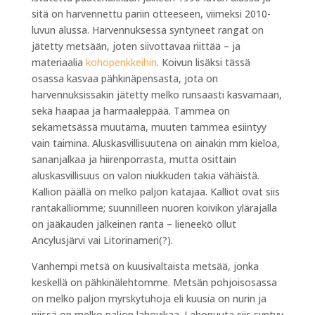
sitä on harvennettu pariin otteeseen, viimeksi 2010-
luvun alussa. Harvennuksessa syntyneet rangat on
jätetty metsään, joten siivottavaa riittää – ja
materiaalia
kohopenkkeihin
. Koivun lisäksi tässä
osassa kasvaa pähkinäpensasta, jota on
harvennuksissakin jätetty melko runsaasti kasvamaan,
sekä haapaa ja harmaaleppää. Tammea on
sekametsässä muutama, muuten tammea esiintyy
vain taimina. Aluskasvillisuutena on ainakin mm kieloa,
sananjalkaa ja hiirenporrasta, mutta osittain
aluskasvillisuus on valon niukkuden takia vähäistä.
Kallion päällä on melko paljon katajaa. Kalliot ovat siis
rantakalliomme; suunnilleen nuoren koivikon ylärajalla
on jääkauden jälkeinen ranta – lieneekö ollut
Ancylusjärvi vai Litorinameri(?).
Vanhempi metsä on kuusivaltaista metsää, jonka
keskellä on pähkinälehtomme. Metsän pohjoisosassa
on melko paljon myrskytuhoja eli kuusia on nurin ja
niissä on melko paljon lahovikaa. Lahopuuta siis syntyy