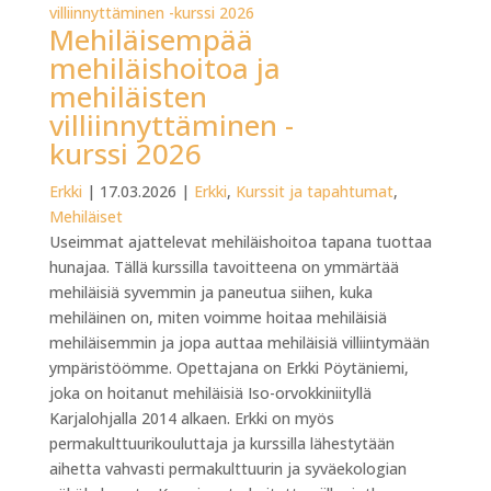
Mehiläisempää
mehiläishoitoa ja
mehiläisten
villiinnyttäminen -
kurssi 2026
Erkki
|
17.03.2026
|
Erkki
,
Kurssit ja tapahtumat
,
Mehiläiset
Useimmat ajattelevat mehiläishoitoa tapana tuottaa
hunajaa. Tällä kurssilla tavoitteena on ymmärtää
mehiläisiä syvemmin ja paneutua siihen, kuka
mehiläinen on, miten voimme hoitaa mehiläisiä
mehiläisemmin ja jopa auttaa mehiläisiä villiintymään
ympäristöömme. Opettajana on Erkki Pöytäniemi,
joka on hoitanut mehiläisiä Iso-orvokkiniityllä
Karjalohjalla 2014 alkaen. Erkki on myös
permakulttuurikouluttaja ja kurssilla lähestytään
aihetta vahvasti permakulttuurin ja syväekologian