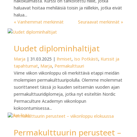
näkökulmasta. Kurssi on tarkoitettu niille, jotka
haluavat hoitaa mehiläisiä toisin ja niillekin, jotka eivät
halua...
« Vanhemmat merkinnät
Seuraavat merkinnät »
Uudet diplominhaltijat
Marja
|
31.03.2025
|
Ihmiset
,
Iso Potkästi
,
Kurssit ja
tapahtumat
,
Marja
,
Permakulttuuri
Viime viikon viikonloppu oli merkittävä etappi meidän
molempien permakulttuuripolulla. Olemme molemmat
suorittaneet tässä jo kuuden seitsemän vuoden ajan
permakulttuuridiplomeja, jotka nyt esiteltiin Nordic
Permaculture Academyn viikonlopun
kokoontumisessa...
lue lisää
Permakulttuurin perusteet –