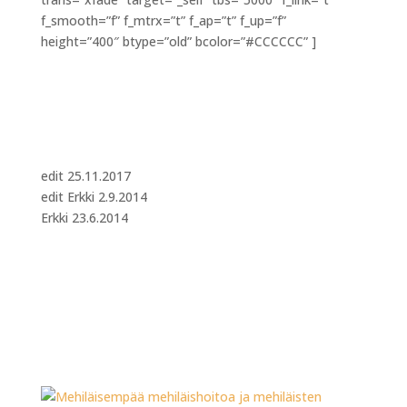
f_smooth=”f” f_mtrx=”t” f_ap=”t” f_up=”f”
height=”400″ btype=”old” bcolor=”#CCCCCC” ]
edit 25.11.2017
edit Erkki 2.9.2014
Erkki 23.6.2014