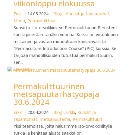
viikonloppu elokuussa
Erkki
|
14.05.2024
|
Blogi
,
Kurssit ja tapahtumat
,
Marja
,
Permakulttuuri
Suosittu Iso-orvokkiniityn Permakulttuurin Perusteet -
kurssi pidetään tänäkin vuonna. Kurssi on viikonlopun
mittainen ja vastaa muodoltaan kansainvälistä
”Permaculture Introduction Course” (PIC) kurssia. Se
tarjoaa mahdollisuuden tutustua permakulttuuriin,
sen...
lue lisää
Permakulttuurinen
metsäpuutarhatyöpaja
30.6.2024
Erkki
|
20.04.2024
|
Blogi
,
Erkki
,
Kurssit ja
tapahtumat
,
metsäpuutarha
,
Permakulttuuri
Yksi teemoista, joita halusimme Iso-orvokkiniityllä
tutkia ja kehittää alusta saakka on