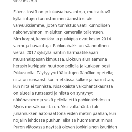
sinivuokkoja.
Eläimistöstä on jo lukuisia havaintoja, mutta ikävä
kyllä lintujen tunnistaminen äänistä ei ole
vahvuuksiamme, joten tunnistus vaatii kunnollisen
näköhavainnon, mieluiten kameralla tallentaen.
Mm korppi, käpytikka ja puukiipijä ovat kesän 2014
varmoja havaintoja. Pähkinähakki on säännöllinen
vieras. 2017 syksyllä nähtiin harmaatikkapari
muurahaispesän kimpussa. Elokuun alun aamuna
heräsin kurkiparin huutoon pellolla ja kurkipari pesii
Pikkusuolla. Täytyy yrittää lintujen ääniäkin opetella;
niitä on runsaasti kun metsässä kulkee ja harmittaa,
kun niitä ei tunnista. Nisäkkäistä valkohäntäkaurista
on alueella runsaasti ja niistä on syntynyt
näköhavaintoja sekä pellolla että pähkinälehdossa.
Myös metsäkaurista on. Yksi valkohäntä tuli
juhannuksen aatonaattona viiden metrin päähän, kun
nojailin lehdossa puuhun, eikä se huomannut minua.
Puron yläosassa näyttää olevan jonkinlainen kauriiden