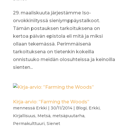
29. maaliskuuta järjestämme Iso-
orvokkiniityssä sieniymppäystalkoot.
Tämän postauksen tarkoituksena on
kertoa päivän epistola eli mitä ja miksi
ollaan tekemässä. Perimmäisenä
tarkoituksena on tietenkin kokeilla
onnistuuko meidän olosuhteissa ja keinoilla
sienten...
Kirja-arvio: ”Farming the Woods”
mennessä
Erkki
|
30/11/2014
|
Blogi
,
Erkki
,
Kirjallisuus
,
Metsä
,
metsäpuutarha
,
Permakulttuuri
,
Sienet