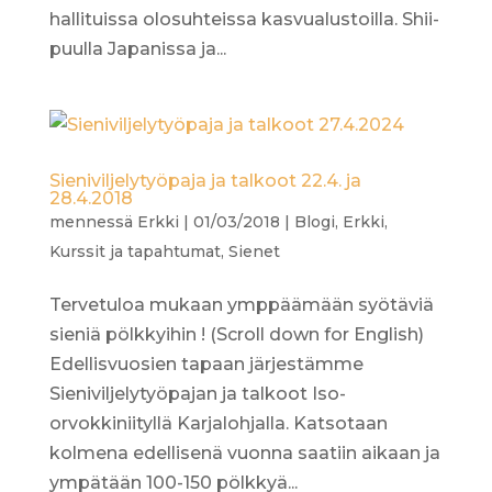
hallituissa olosuhteissa kasvualustoilla. Shii-
puulla Japanissa ja...
Sieniviljelytyöpaja ja talkoot 22.4. ja
28.4.2018
mennessä
Erkki
|
01/03/2018
|
Blogi
,
Erkki
,
Kurssit ja tapahtumat
,
Sienet
Tervetuloa mukaan ymppäämään syötäviä
sieniä pölkkyihin ! (Scroll down for English)
Edellisvuosien tapaan järjestämme
Sieniviljelytyöpajan ja talkoot Iso-
orvokkiniityllä Karjalohjalla. Katsotaan
kolmena edellisenä vuonna saatiin aikaan ja
ympätään 100-150 pölkkyä...