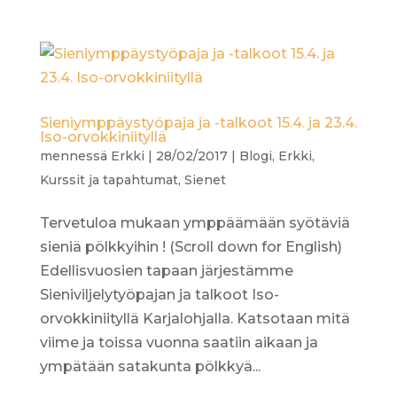
Sieniymppäystyöpaja ja -talkoot 15.4. ja 23.4.
Iso-orvokkiniityllä
mennessä
Erkki
|
28/02/2017
|
Blogi
,
Erkki
,
Kurssit ja tapahtumat
,
Sienet
Tervetuloa mukaan ymppäämään syötäviä
sieniä pölkkyihin ! (Scroll down for English)
Edellisvuosien tapaan järjestämme
Sieniviljelytyöpajan ja talkoot Iso-
orvokkiniityllä Karjalohjalla. Katsotaan mitä
viime ja toissa vuonna saatiin aikaan ja
ympätään satakunta pölkkyä...