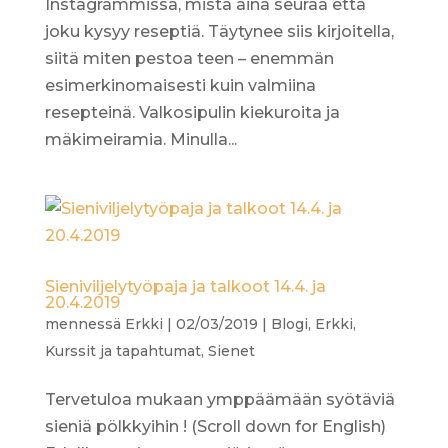
Instagrammissa, mistä aina seuraa että
joku kysyy reseptiä. Täytynee siis kirjoitella,
siitä miten pestoa teen – enemmän
esimerkinomaisesti kuin valmiina
resepteinä. Valkosipulin kiekuroita ja
mäkimeiramia. Minulla...
Sieniviljelytyöpaja ja talkoot 14.4. ja
20.4.2019
mennessä
Erkki
|
02/03/2019
|
Blogi
,
Erkki
,
Kurssit ja tapahtumat
,
Sienet
Tervetuloa mukaan ymppäämään syötäviä
sieniä pölkkyihin ! (Scroll down for English)