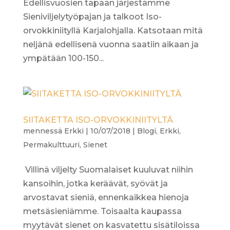
Edellisvuosien tapaan järjestämme
Sieniviljelytyöpajan ja talkoot Iso-
orvokkiniityllä Karjalohjalla. Katsotaan mitä
neljänä edellisenä vuonna saatiin aikaan ja
ympätään 100-150...
SIITAKETTA ISO-ORVOKKINIITYLTÄ
mennessä
Erkki
|
10/07/2018
|
Blogi
,
Erkki
,
Permakulttuuri
,
Sienet
Villinä viljelty Suomalaiset kuuluvat niihin
kansoihin, jotka keräävät, syövät ja
arvostavat sieniä, ennenkaikkea hienoja
metsäsieniämme. Toisaalta kaupassa
myytävät sienet on kasvatettu sisätiloissa