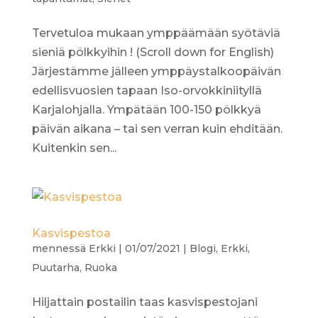
Tervetuloa mukaan ymppäämään syötäviä
sieniä pölkkyihin ! (Scroll down for English)
Järjestämme jälleen ymppäystalkoopäivän
edellisvuosien tapaan Iso-orvokkiniityllä
Karjalohjalla. Ympätään 100-150 pölkkyä
päivän aikana – tai sen verran kuin ehditään.
Kuitenkin sen...
Kasvispestoa
mennessä
Erkki
|
01/07/2021
|
Blogi
,
Erkki
,
Puutarha
,
Ruoka
Hiljattain postailin taas kasvispestojani