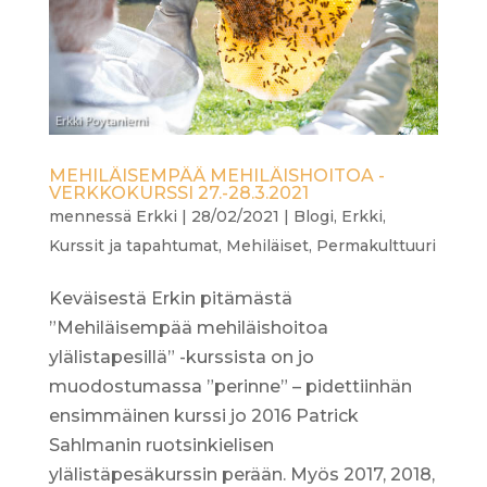
MEHILÄISEMPÄÄ MEHILÄISHOITOA -
VERKKOKURSSI 27.-28.3.2021
mennessä
Erkki
|
28/02/2021
|
Blogi
,
Erkki
,
Kurssit ja tapahtumat
,
Mehiläiset
,
Permakulttuuri
Keväisestä Erkin pitämästä
”Mehiläisempää mehiläishoitoa
ylälistapesillä” -kurssista on jo
muodostumassa ”perinne” – pidettiinhän
ensimmäinen kurssi jo 2016 Patrick
Sahlmanin ruotsinkielisen
ylälistäpesäkurssin perään. Myös 2017, 2018,