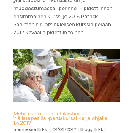
ylälistapesillä” -kurssista on jo
muodostumassa ”perinne” – pidettiinhän
ensimmäinen kurssi jo 2016 Patrick
Sahlmanin ruotsinkielisen kurssin perään.
2017 keväällä pidettiin toinen...
Mehiläisempää mehiläishoitoa
Ylälistapesillä -peruskurssi Karjalohjalla
1.4.2017
mennessä
Erkki
|
24/02/2017
|
Blogi
,
Erkki
,