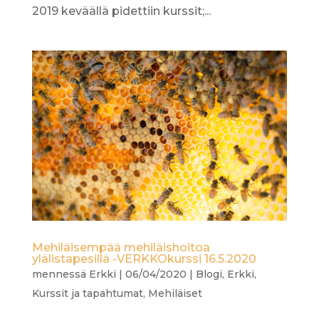
2019 keväällä pidettiin kurssit;...
Mehiläisempää mehiläishoitoa
ylälistapesillä -VERKKOkurssi 16.5.2020
mennessä
Erkki
|
06/04/2020
|
Blogi
,
Erkki
,
Kurssit ja tapahtumat
,
Mehiläiset