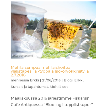
Mehiläisempää mehiläishoitoa
ylälistapesillä -työpaja Iso-orvokkiniityllä
2.7.2016
mennessä
Erkki
|
21/06/2016
|
Blogi
,
Erkki
,
Kurssit ja tapahtumat
,
Mehiläiset
Maaliskuussa 2016 järjestimme Fiskarsin
Cafe Antiquessa ”Biodling i topplistkupor” -