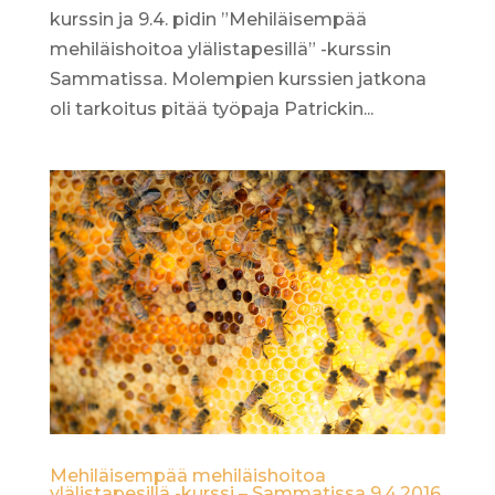
kurssin ja 9.4. pidin ”Mehiläisempää
mehiläishoitoa ylälistapesillä” -kurssin
Sammatissa. Molempien kurssien jatkona
oli tarkoitus pitää työpaja Patrickin...
Mehiläisempää mehiläishoitoa
ylälistapesillä -kurssi – Sammatissa 9.4.2016