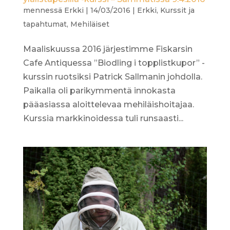
mennessä
Erkki
|
14/03/2016
|
Erkki
,
Kurssit ja
tapahtumat
,
Mehiläiset
Maaliskuussa 2016 järjestimme Fiskarsin
Cafe Antiquessa ”Biodling i topplistkupor” -
kurssin ruotsiksi Patrick Sallmanin johdolla.
Paikalla oli parikymmentä innokasta
pääasiassa aloittelevaa mehiläishoitajaa.
Kurssia markkinoidessa tuli runsaasti...