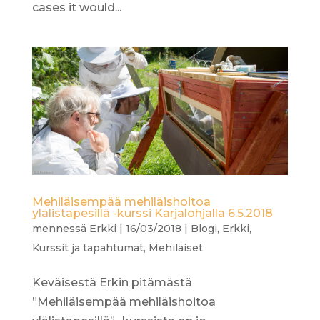
cases it would...
Mehiläisempää mehiläishoitoa
ylälistapesillä -kurssi Karjalohjalla 6.5.2018
mennessä
Erkki
|
16/03/2018
|
Blogi
,
Erkki
,
Kurssit ja tapahtumat
,
Mehiläiset
Keväisestä Erkin pitämästä
”Mehiläisempää mehiläishoitoa