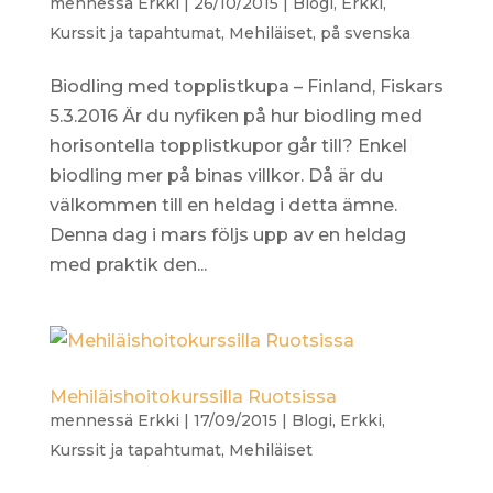
mennessä
Erkki
|
26/10/2015
|
Blogi
,
Erkki
,
Kurssit ja tapahtumat
,
Mehiläiset
,
på svenska
Biodling med topplistkupa – Finland, Fiskars
5.3.2016 Är du nyfiken på hur biodling med
horisontella topplistkupor går till? Enkel
biodling mer på binas villkor. Då är du
välkommen till en heldag i detta ämne.
Denna dag i mars följs upp av en heldag
med praktik den...
Mehiläishoitokurssilla Ruotsissa
mennessä
Erkki
|
17/09/2015
|
Blogi
,
Erkki
,
Kurssit ja tapahtumat
,
Mehiläiset