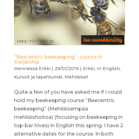
”Beecentric beekeeping” -course in
Karjalohja
mennessä
Erkki
|
29/01/2019
|
Erkki
,
In English
,
Kurssit ja tapahtumat
,
Mehiläiset
Quite a few of you have asked me if I could
hold my beekeeping course ”Beecentric
beekeeping” (Mehiläisempää
mehiläishoitoa) (focusing on beekeeping in
top-bar hives) in English this spring. I have 2
alternative dates for the course. In both