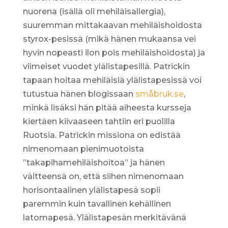
nuorena (isällä oli mehiläisallergia),
suuremman mittakaavan mehiläishoidosta
styrox-pesissä (mikä hänen mukaansa vei
hyvin nopeasti ilon pois mehiläishoidosta) ja
viimeiset vuodet ylälistapesillä. Patrickin
tapaan hoitaa mehiläisiä ylälistapesissä voi
tutustua hänen blogissaan
småbruk.se
,
minkä lisäksi hän pitää aiheesta kursseja
kiertäen kiivaaseen tahtiin eri puolilla
Ruotsia. Patrickin missiona on edistää
nimenomaan pienimuotoista
”takapihamehiläishoitoa” ja hänen
väitteensä on, että siihen nimenomaan
horisontaalinen ylälistapesä sopii
paremmin kuin tavallinen kehällinen
latomapesä. Ylälistapesän merkitävänä