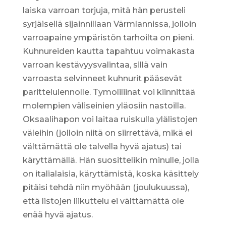
laiska varroan torjuja, mitä hän perusteli
syrjäisellä sijainnillaan Värmlannissa, jolloin
varroapaine ympäristön tarhoilta on pieni.
Kuhnureiden kautta tapahtuu voimakasta
varroan kestävyysvalintaa, sillä vain
varroasta selvinneet kuhnurit pääsevät
parittelulennolle. Tymoliliinat voi kiinnittää
molempien väliseinien yläosiin nastoilla.
Oksaalihapon voi laitaa ruiskulla ylälistojen
väleihin (jolloin niitä on siirrettävä, mikä ei
välttämättä ole talvella hyvä ajatus) tai
käryttämällä. Hän suosittelikin minulle, jolla
on italialaisia, käryttämistä, koska käsittely
pitäisi tehdä niin myöhään (joulukuussa),
että listojen liikuttelu ei välttämättä ole
enää hyvä ajatus.