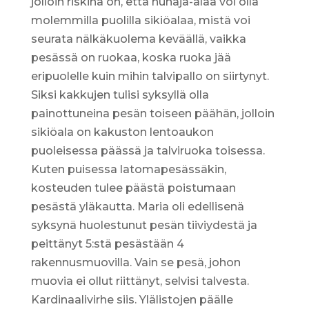
jolloin riskinä on, että hunaja-alaa voi olla
molemmilla puolilla sikiöalaa, mistä voi
seurata nälkäkuolema keväällä, vaikka
pesässä on ruokaa, koska ruoka jää
eripuolelle kuin mihin talvipallo on siirtynyt.
Siksi kakkujen tulisi syksyllä olla
painottuneina pesän toiseen päähän, jolloin
sikiöala on kakuston lentoaukon
puoleisessa päässä ja talviruoka toisessa.
Kuten puisessa latomapesässäkin,
kosteuden tulee päästä poistumaan
pesästä yläkautta. Maria oli edellisenä
syksynä huolestunut pesän tiiviydestä ja
peittänyt 5:stä pesästään 4
rakennusmuovilla. Vain se pesä, johon
muovia ei ollut riittänyt, selvisi talvesta.
Kardinaalivirhe siis. Ylälistojen päälle