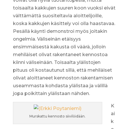
voivat olla hyviä tuotantopesiä, mutta
toisaalta kakkujen suuren koon vuoksi eivät
välttämättä suositeltavia aloittelijoille,
koska kakkujen käsittely voi olla haastavaa.
Pesällä käynti demonstroi myös joitakin
ongelmia. Väliseinän etäisyys
ensimmäisestä kakusta oli väärä, jolloin
mehiläiset olivat rakentaneet kennostoa
kiinni väliseinään. Toisaalta ylälistojen
pituus oli kostautunut sillä, että mehiläiset
olivat aloittaneet kennoston rakentamisen
useammasta kohdasta ylälistaa ja välillä
jopa poikittain ylälistaan nähden.
K
ai
Murskattu kennosto siivilöidään.
k