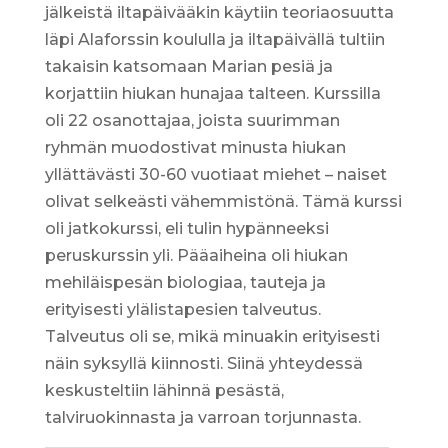
jälkeistä iltapäivääkin käytiin teoriaosuutta
läpi Alaforssin koululla ja iltapäivällä tultiin
takaisin katsomaan Marian pesiä ja
korjattiin hiukan hunajaa talteen. Kurssilla
oli 22 osanottajaa, joista suurimman
ryhmän muodostivat minusta hiukan
yllättävästi 30-60 vuotiaat miehet – naiset
olivat selkeästi vähemmistönä. Tämä kurssi
oli jatkokurssi, eli tulin hypänneeksi
peruskurssin yli. Pääaiheina oli hiukan
mehiläispesän biologiaa, tauteja ja
erityisesti ylälistapesien talveutus.
Talveutus oli se, mikä minuakin erityisesti
näin syksyllä kiinnosti. Siinä yhteydessä
keskusteltiin lähinnä pesästä,
talviruokinnasta ja varroan torjunnasta.