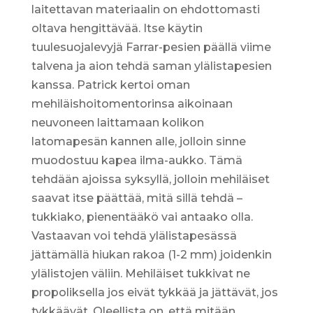
laitettavan materiaalin on ehdottomasti
oltava hengittävää. Itse käytin
tuulesuojalevyjä Farrar-pesien päällä viime
talvena ja aion tehdä saman ylälistapesien
kanssa. Patrick kertoi oman
mehiläishoitomentorinsa aikoinaan
neuvoneen laittamaan kolikon
latomapesän kannen alle, jolloin sinne
muodostuu kapea ilma-aukko. Tämä
tehdään ajoissa syksyllä, jolloin mehiläiset
saavat itse päättää, mitä sillä tehdä –
tukkiako, pienentääkö vai antaako olla.
Vastaavan voi tehdä ylälistapesässä
jättämällä hiukan rakoa (1-2 mm) joidenkin
ylälistojen väliin. Mehiläiset tukkivat ne
propoliksella jos eivät tykkää ja jättävät, jos
tykkäävät. Oleellista on, että mitään