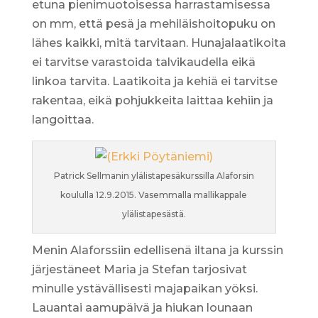
etuna pienimuotoisessa harrastamisessa
on mm, että pesä ja mehiläishoitopuku on
lähes kaikki, mitä tarvitaan. Hunajalaatikoita
ei tarvitse varastoida talvikaudella eikä
linkoa tarvita. Laatikoita ja kehiä ei tarvitse
rakentaa, eikä pohjukkeita laittaa kehiin ja
langoittaa.
Patrick Sellmanin ylälistapesäkurssilla Alaforsin
koululla 12.9.2015. Vasemmalla mallikappale
ylälistapesästä.
Menin Alaforssiin edellisenä iltana ja kurssin
järjestäneet Maria ja Stefan tarjosivat
minulle ystävällisesti majapaikan yöksi.
Lauantai aamupäivä ja hiukan lounaan