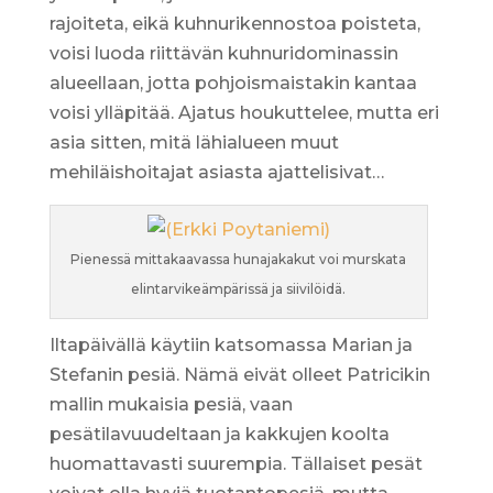
rajoiteta, eikä kuhnurikennostoa poisteta,
voisi luoda riittävän kuhnuridominassin
alueellaan, jotta pohjoismaistakin kantaa
voisi ylläpitää. Ajatus houkuttelee, mutta eri
asia sitten, mitä lähialueen muut
mehiläishoitajat asiasta ajattelisivat…
Pienessä mittakaavassa hunajakakut voi murskata
elintarvikeämpärissä ja siivilöidä.
Iltapäivällä käytiin katsomassa Marian ja
Stefanin pesiä. Nämä eivät olleet Patricikin
mallin mukaisia pesiä, vaan
pesätilavuudeltaan ja kakkujen koolta
huomattavasti suurempia. Tällaiset pesät