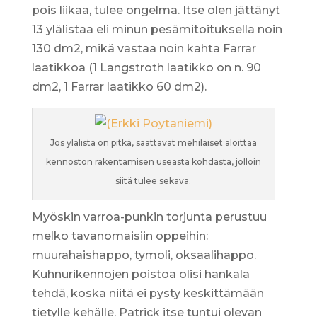
pois liikaa, tulee ongelma. Itse olen jättänyt
13 ylälistaa eli minun pesämitoituksella noin
130 dm2, mikä vastaa noin kahta Farrar
laatikkoa (1 Langstroth laatikko on n. 90
dm2, 1 Farrar laatikko 60 dm2).
Jos ylälista on pitkä, saattavat mehiläiset aloittaa
kennoston rakentamisen useasta kohdasta, jolloin
siitä tulee sekava.
Myöskin varroa-punkin torjunta perustuu
melko tavanomaisiin oppeihin:
muurahaishappo, tymoli, oksaalihappo.
Kuhnurikennojen poistoa olisi hankala
tehdä, koska niitä ei pysty keskittämään
tietylle kehälle. Patrick itse tuntui olevan