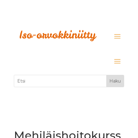
Mehiläishoitokurss