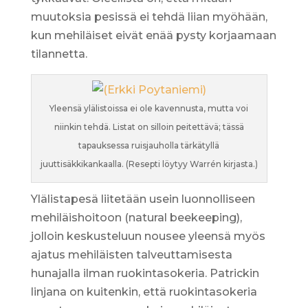
muutoksia pesissä ei tehdä liian myöhään,
kun mehiläiset eivät enää pysty korjaamaan
tilannetta.
Yleensä ylälistoissa ei ole kavennusta, mutta voi
niinkin tehdä. Listat on silloin peitettävä; tässä
tapauksessa ruisjauholla tärkätyllä
juuttisäkkikankaalla. (Resepti löytyy Warrén kirjasta.)
Ylälistapesä liitetään usein luonnolliseen
mehiläishoitoon (natural beekeeping),
jolloin keskusteluun nousee yleensä myös
ajatus mehiläisten talveuttamisesta
hunajalla ilman ruokintasokeria. Patrickin
linjana on kuitenkin, että ruokintasokeria