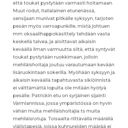
että toukat pystytään varmasti hoitamaan.
Muut rodut, italialainen etunenässä,
sensijaan munivat pitkälle syksyyn, tarjoten
pesän myös varroapunkille, mistä johtuen
mm oksaalihappokäsittely tehdään vasta
keskellä talvea, ja aloittavat aikaisin
keväällä ilman varmuutta siitä, että syntyvät
toukat pystytään ruokkimaan, jolloin
mehiläishoitaja joutuu varautumaan kevään
lisäruokintaan sokerilla. Myöhään syksyyn ja
aikaisin keväällä tapahtuvasta sikiöinnistä
ei välttämättä lopulta ole mitään hyötyä
pesälle. Patrickin etu on syrjäinen sijainti
Värmlannissa, jossa ympäristössä on hyvin
vähän muita mehiläishoitajia ts muita
mehiläisrotuja. Toisaalta riittävällä määrällä
ylälistapesiä, joissa kuhnureiden määrää ei