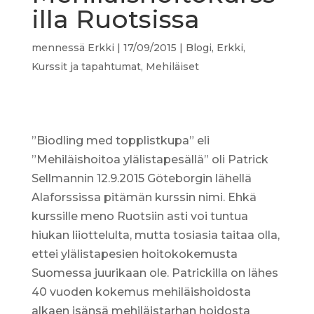
illa Ruotsissa
mennessä
Erkki
|
17/09/2015
|
Blogi
,
Erkki
,
Kurssit ja tapahtumat
,
Mehiläiset
”Biodling med topplistkupa” eli
”Mehiläishoitoa ylälistapesällä” oli Patrick
Sellmannin 12.9.2015 Göteborgin lähellä
Alaforssissa pitämän kurssin nimi. Ehkä
kurssille meno Ruotsiin asti voi tuntua
hiukan liiottelulta, mutta tosiasia taitaa olla,
ettei ylälistapesien hoitokokemusta
Suomessa juurikaan ole. Patrickilla on lähes
40 vuoden kokemus mehiläishoidosta
alkaen isänsä mehiläistarhan hoidosta