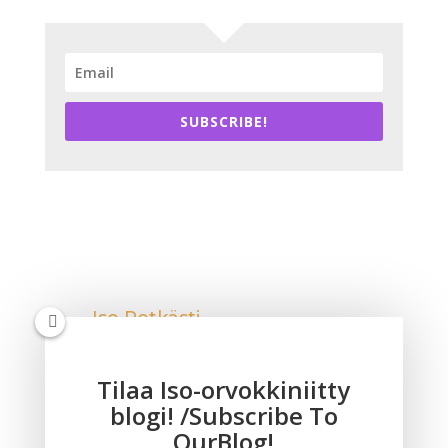
SUBSCRIBE!
Iso Potkästi
Kuuntele meitä!
Tilaa Iso-orvokkiniitty
blogi! /Subscribe To
OurBlog!