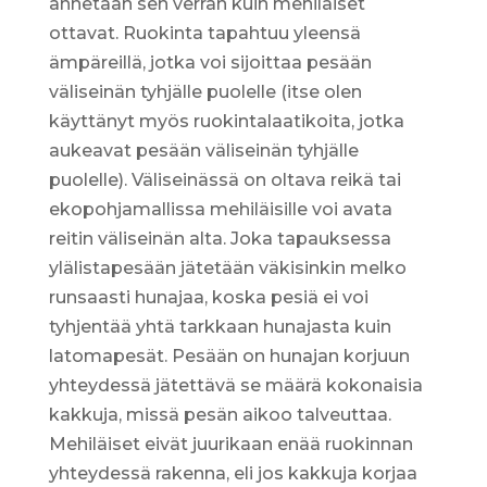
annetaan sen verran kuin mehiläiset
ottavat. Ruokinta tapahtuu yleensä
ämpäreillä, jotka voi sijoittaa pesään
väliseinän tyhjälle puolelle (itse olen
käyttänyt myös ruokintalaatikoita, jotka
aukeavat pesään väliseinän tyhjälle
puolelle). Väliseinässä on oltava reikä tai
ekopohjamallissa mehiläisille voi avata
reitin väliseinän alta. Joka tapauksessa
ylälistapesään jätetään väkisinkin melko
runsaasti hunajaa, koska pesiä ei voi
tyhjentää yhtä tarkkaan hunajasta kuin
latomapesät. Pesään on hunajan korjuun
yhteydessä jätettävä se määrä kokonaisia
kakkuja, missä pesän aikoo talveuttaa.
Mehiläiset eivät juurikaan enää ruokinnan
yhteydessä rakenna, eli jos kakkuja korjaa