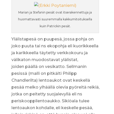
Marian ja Stefanin pesät ovat itserakennettuja ja
huomattavasti suuremmalla kakkumitoituksella
kuin Patrickin pesät.
Ylälistapesä on puupesä, jossa pohja on
joko puuta tai ns ekopohja eli kuorikkeella
ja karikkeella täytetty verkkokouru ja
välikaton muodostavat ylälistat,
joiden päällä on vesikatto. Sellmanin
pesissä (malli on pitkälti Philipp
Chandlerilta) lentoaukot ovat keskellä
pesää melko ylhäällä olevia pyöreitä reikiä,
jotka on peitetty suojalevyllä eli ns
periskooppilentoaukko. Sikiöala tulee
lentoaukon kohdalle, eli keskelle pesää,