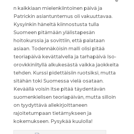
e
n kaikkiaan mielenkiintoinen päivä ja
Patrickin asiantuntemus oli vakuuttavaa.
Kysyinkin häneltä kiinnostusta tulla
Suomeen pitämään ylälistapesän
hoitokurssia ja sovittiin, että palataan
asiaan. Todennäköisin malli olisi pitää
teoriapäivä kevättalvella ja tarhapäivä Iso-
orovkkiniityllä alkukesästä vaikka jaokkeita
tehden. Kurssi pidettäisiin ruotsiksi, mutta
sitähän toki Suomessa vielä osataan.
Keväällä voisin itse pitää täydentävän
suomenkielisen teoriapäivän, mutta silloin
on tyydyttävä allekirjoittaneen
rajoitetumpaan tietämykseen ja
kokemukseen. Pysykää kuulolla!