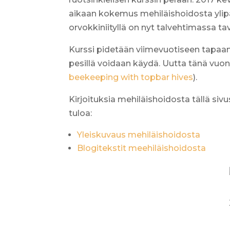
aikaan kokemus mehiläishoidosta ylipään
orvokkiniityllä on nyt talvehtimassa tav
Kurssi pidetään viimevuotiseen tapaan
pesillä voidaan käydä. Uutta tänä vuonn
beekeeping with topbar hives
).
Kirjoituksia mehiläishoidosta tällä sivu
tuloa:
Yleiskuvaus mehiläishoidosta
Blogitekstit meehiläishoidosta