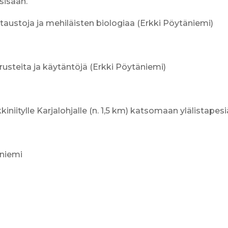
sisään.
ustoja ja mehiläisten biologiaa (Erkki Pöytäniemi)
rusteita ja käytäntöjä (Erkki Pöytäniemi)
kiniitylle Karjalohjalle (n. 1,5 km) katsomaan ylälistapesi
äniemi