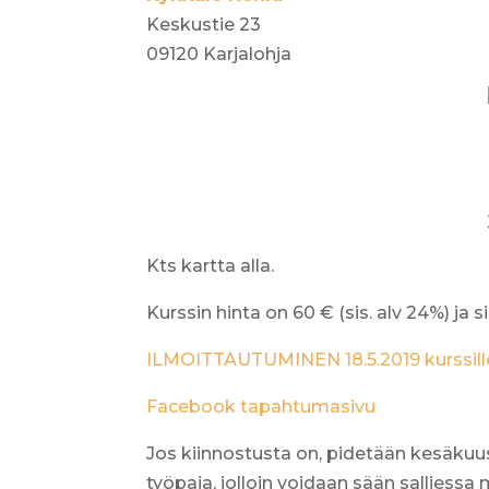
Keskustie 23
09120 Karjalohja
Kts kartta alla.
Kurssin hinta on 60 € (sis. alv 24%) ja s
ILMOITTAUTUMINEN 18.5.2019 kurssill
Facebook tapahtumasivu
Jos kiinnostusta on, pidetään kesäkuuss
työpaja, jolloin voidaan sään salliess