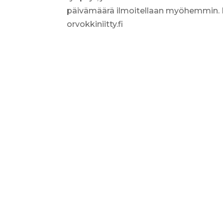
päivämäärä ilmoitellaan myöhemmin. Ilm
orvokkiniitty.fi