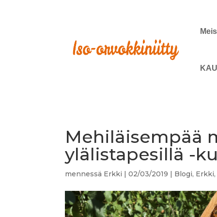
Meis
KAU
Mehiläisempää m
ylälistapesillä -k
mennessä
Erkki
|
02/03/2019
|
Blogi
,
Erkki