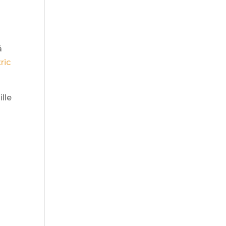
ä
ric
ille