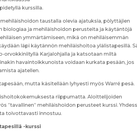
pidetyllä kurssilla.
ehiläishoidon taustalla olevia ajatuksia, pölyttäjien
biologiaa ja mehiläishoidon perusteita ja käytäntöjä
u mehiläisen ymmärtämiseen, mikä on mehiläisemmän
 käydään läpi käytännön mehiläishoitoa ylälistapesillä. 
orvokkiniityllä Karjalohjalla ja katsotaan miltä
 Ainakin havaintoikkunoista voidaan kurkata pesään, jos
mista ajatellen.
istapesään, mutta käsitellään lyhyesti myös Warré pesä.
läishoitokokemuksesta riippumatta. Aloittelijoiden
s ”tavallinen” mehiläishoidon perusteet kurssi. Yhdes
ta toivottavasti innostuu.
apesillä -kurssi