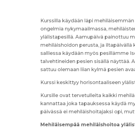
Kurssilla käydään läpi mehiläisemmän m
ongelmia nykymaailmassa, mehiläisten 
ylälistapesillä. Aamupäivä painottu
mehiläishoidon perusta, ja iltapäivällä
salliessa käydään myös pesillämme Iso-
talvehtineiden pesien sisällä näyttää.
sattuu olemaan liian kylmä pesien avaa
Kurssi keskittyy horisontaaliseen yläl
Kursille ovat tervetulleita kaikki mehi
kannattaa joka tapauksessa käydä myö
päivässä ei mehiläishoitajaksi opi, mut
Mehiläisempää mehiläishoitoa ylälist