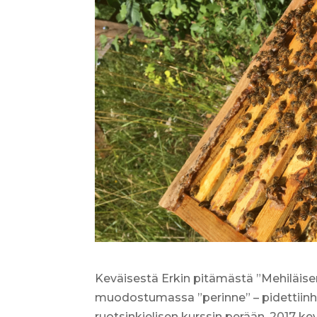
Keväisestä Erkin pitämästä ”Mehiläisem
muodostumassa ”perinne” – pidettiinh
ruotsinkielisen kurssin perään. 2017 kev