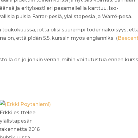
sä ja erityisesti eri pesämalleilla karttuu. Iso-
allisia puisia Farrar-pesiä, ylälistapesiä ja Warré-pesä.
 toukokuussa, jotta olisi suurempi todennäköisyys, ett
a on, että pidän 5.5. kurssin myös englanniksi (
Beecent
stolla on jo jonkin verran, mihin voi tutustua ennen kurss
Erkki esittelee
ylälistapesän
rakennetta 2016
huhtikuussa