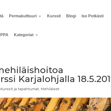
tä
Permakulttuuri
Kurssit
Blogi
Iso Potkästi
PPA
Kategoriat
ehiläishoitoa
urssi Karjalohjalla 18.5.20
,
Kurssit ja tapahtumat
,
Mehiläiset