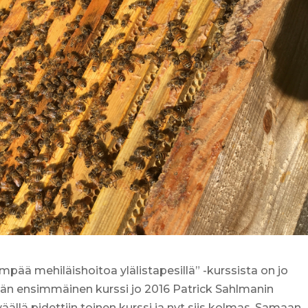
pää mehiläishoitoa ylälistapesillä” -kurssista on jo
än ensimmäinen kurssi jo 2016 Patrick Sahlmanin
äällä pidettiin toinen kurssi ja nyt siis kolmas. Samaan