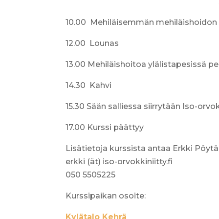
10.00 Mehiläisemmän mehiläishoidon ta
12.00 Lounas
13.00 Mehiläishoitoa ylälistapesissä pe
14.30 Kahvi
15.30 Sään salliessa siirrytään Iso-orvok
17.00 Kurssi päättyy
Lisätietoja kurssista antaa Erkki Pöyt
erkki (ät) iso-orvokkiniitty.fi
050 5505225
Kurssipaikan osoite:
Kylätalo Kehrä