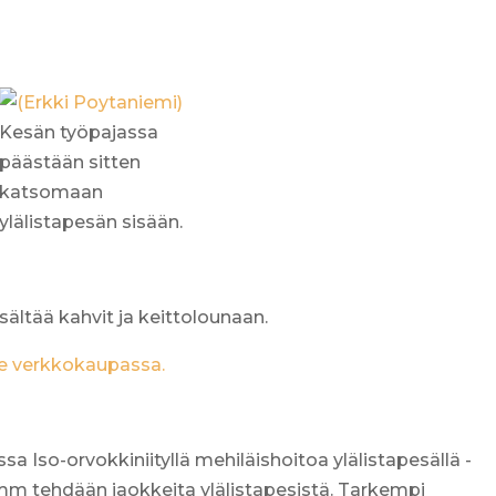
Kesän työpajassa
päästään sitten
katsomaan
ylälistapesän sisään.
isältää kahvit ja keittolounaan.
e verkkokaupassa.
a Iso-orvokkiniityllä mehiläishoitoa ylälistapesällä -
a mm tehdään jaokkeita ylälistapesistä. Tarkempi