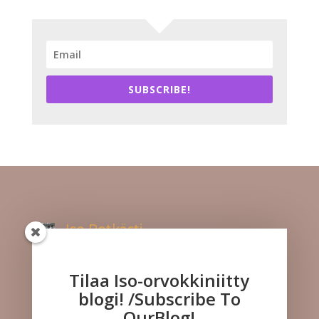
SUBSCRIBE!
Iso Potkästi
Kuuntele meitä!
Tilaa Iso-orvokkiniitty
blogi! /Subscribe To
OurBlog!