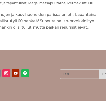
it ja tapahtumat
,
Marja
,
metsäpuutarha
,
Permakulttuuri
hojen ja kasvihuoneiden parissa on ohi. Lauantaina
listui yli 60 henkeä! Sunnutaina Iso-orvokkiniityn
kin olisi tullut, mutta paikan resurssit eivät...