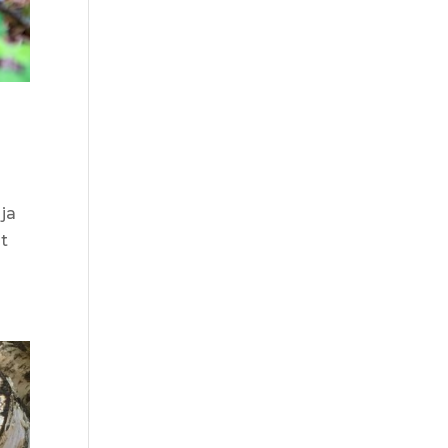
 ja
at