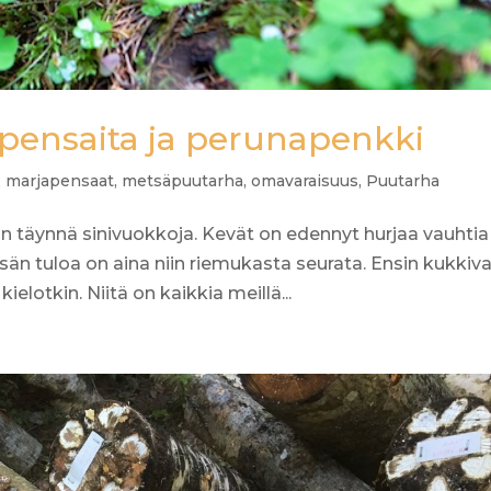
pensaita ja perunapenkki
,
marjapensaat
,
metsäpuutarha
,
omavaraisuus
,
Puutarha
n täynnä sinivuokkoja. Kevät on edennyt hurjaa vauhtia
sän tuloa on aina niin riemukasta seurata. Ensin kukkiv
ielotkin. Niitä on kaikkia meillä...