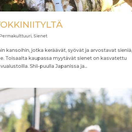
VOKKINIITYLTÄ
Permakulttuuri
,
Sienet
hin kansoihin, jotka keräävät, syövät ja arvostavat sieniä
. Toisaalta kaupassa myytävät sienet on kasvatettu
ualustoilla. Shii-puulla Japanissa ja...