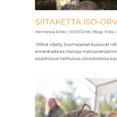
SIITAKETTA ISO-OR
mennessä
Erkki
|
10/07/2018
|
Blogi
,
Erkki
,
Villinä viljelty Suomalaiset kuuluvat nii
ennenkaikkea hienoja metsäsieniämme
sisätiloissa hallituissa olosuhteissa kasv