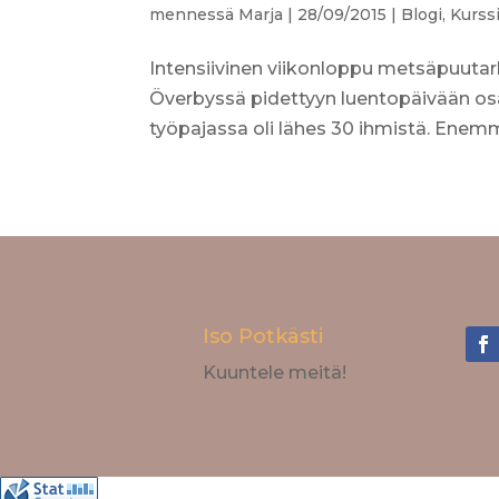
mennessä
Marja
|
28/09/2015
|
Blogi
,
Kurss
Intensiivinen viikonloppu metsäpuutar
Överbyssä pidettyyn luentopäivään osal
työpajassa oli lähes 30 ihmistä. Enemmän
Iso Potkästi
Kuuntele meitä!