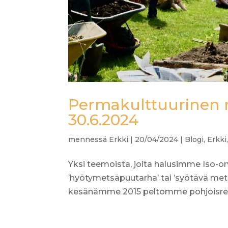
Permakulttuurinen 
30.6.2024
mennessä
Erkki
|
20/04/2024
|
Blogi
,
Erkki
Yksi teemoista, joita halusimme Iso-orv
’hyötymetsäpuutarha’ tai ’syötävä met
kesänämme 2015 peltomme pohjoisreun