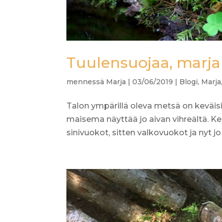
Tuulensuojaa, marja
mennessä
Marja
|
03/06/2019
|
Blogi
,
Marja
Talon ympärillä oleva metsä on keväisi
maisema näyttää jo aivan vihreältä. Ke
sinivuokot, sitten valkovuokot ja nyt jo k