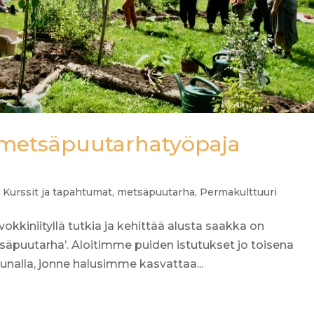
metsäpuutarhatyöpaja
,
Kurssit ja tapahtumat
,
metsäpuutarha
,
Permakulttuuri
okkiniityllä tutkia ja kehittää alusta saakka on
säpuutarha’. Aloitimme puiden istutukset jo toisena
alla, jonne halusimme kasvattaa...