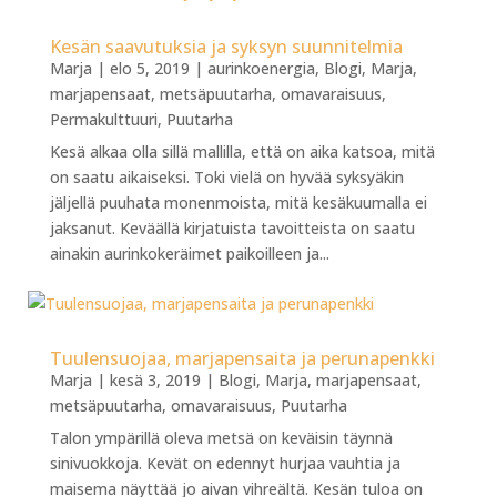
Kesän saavutuksia ja syksyn suunnitelmia
Marja
|
elo 5, 2019
|
aurinkoenergia
,
Blogi
,
Marja
,
marjapensaat
,
metsäpuutarha
,
omavaraisuus
,
Permakulttuuri
,
Puutarha
Kesä alkaa olla sillä mallilla, että on aika katsoa, mitä
on saatu aikaiseksi. Toki vielä on hyvää syksyäkin
jäljellä puuhata monenmoista, mitä kesäkuumalla ei
jaksanut. Keväällä kirjatuista tavoitteista on saatu
ainakin aurinkokeräimet paikoilleen ja...
Tuulensuojaa, marjapensaita ja perunapenkki
Marja
|
kesä 3, 2019
|
Blogi
,
Marja
,
marjapensaat
,
metsäpuutarha
,
omavaraisuus
,
Puutarha
Talon ympärillä oleva metsä on keväisin täynnä
sinivuokkoja. Kevät on edennyt hurjaa vauhtia ja
maisema näyttää jo aivan vihreältä. Kesän tuloa on