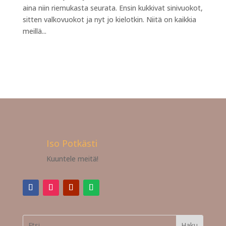
aina niin riemukasta seurata. Ensin kukkivat sinivuokot,
sitten valkovuokot ja nyt jo kielotkin. Niitä on kaikkia
meillä...
Iso Potkästi
Kuuntele meitä!