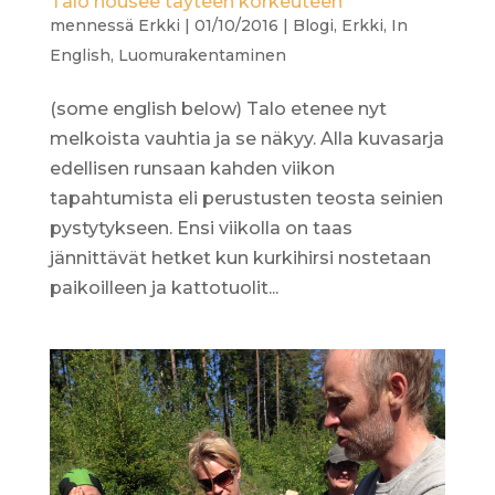
Talo nousee täyteen korkeuteen
mennessä
Erkki
|
01/10/2016
|
Blogi
,
Erkki
,
In
English
,
Luomurakentaminen
(some english below) Talo etenee nyt
melkoista vauhtia ja se näkyy. Alla kuvasarja
edellisen runsaan kahden viikon
tapahtumista eli perustusten teosta seinien
pystytykseen. Ensi viikolla on taas
jännittävät hetket kun kurkihirsi nostetaan
paikoilleen ja kattotuolit...