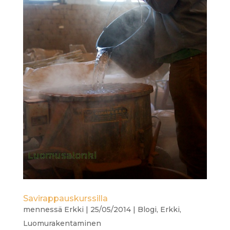
Savirappauskurssilla
mennessä
Erkki
|
25/05/2014
|
Blogi
,
Erkki
,
Luomurakentaminen