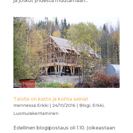
ja jotkut yhdestä muutamaan...
Talolla on katto ja kohta seinät
mennessä
Erkki
|
24/10/2016
|
Blogi
,
Erkki
,
Luomurakentaminen
Edellinen blogipostaus oli 1.10. (oikeastaan