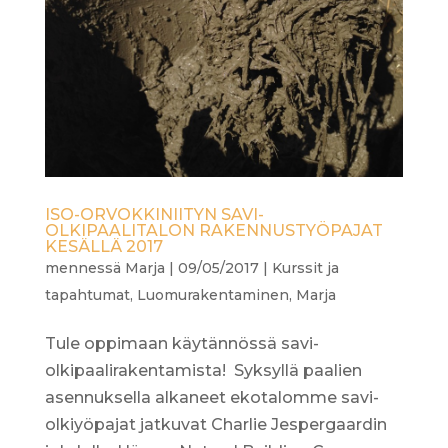
ISO-ORVOKKINIITYN SAVI-
OLKIPAALITALON RAKENNUSTYÖPAJAT
KESÄLLÄ 2017
mennessä
Marja
|
09/05/2017
|
Kurssit ja
tapahtumat
,
Luomurakentaminen
,
Marja
Tule oppimaan käytännössä savi-
olkipaalirakentamista! Syksyllä paalien
asennuksella alkaneet ekotalomme savi-
olkiyöpajat jatkuvat Charlie Jespergaardin