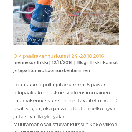
Olkipaalirakennuskurssi 24.-28.10.2016
mennessä
Erkki
|
12/11/2016
|
Blogi
,
Erkki
,
Kurssit
ja tapahtumat
,
Luomurakentaminen
Lokakuun lopulla pitämämme 5 päivän
olkipaalirakennuskurssi oli ensimmäinen
talonrakennuskurssimme. Tavoiteltu noin 10
osallistujaa joka päivä toteutui melko hyvin
ja taisi välillä ylittyäkin.
Muutamat osallistuivat kurssiin koko viikon