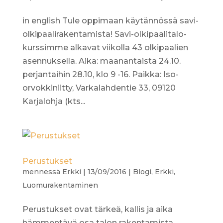
in english Tule oppimaan käytännössä savi-
olkipaalirakentamista! Savi-olkipaalitalo-
kurssimme alkavat viikolla 43 olkipaalien
asennuksella. Aika: maanantaista 24.10.
perjantaihin 28.10, klo 9 -16. Paikka: Iso-
orvokkiniitty, Varkalahdentie 33, 09120
Karjalohja (kts...
Perustukset
mennessä
Erkki
|
13/09/2016
|
Blogi
,
Erkki
,
Luomurakentaminen
Perustukset ovat tärkeä, kallis ja aika
hämmentävä osa talon rakentamista