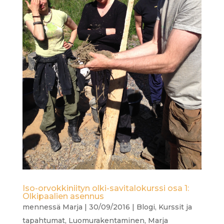
Iso-orvokkiniityn olki-savitalokurssi osa 1:
Olkipaalien asennus
mennessä
Marja
|
30/09/2016
|
Blogi
,
Kurssit ja
tapahtumat
,
Luomurakentaminen
,
Marja