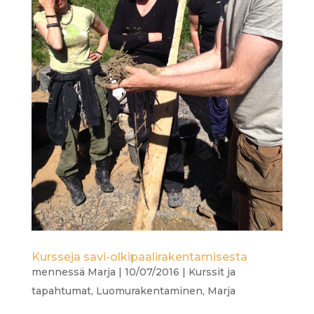
Kursseja savi-olkipaalirakentamisesta
mennessä
Marja
|
10/07/2016
|
Kurssit ja
tapahtumat
,
Luomurakentaminen
,
Marja