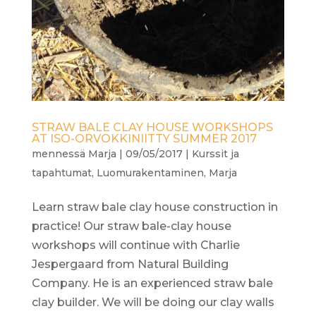
STRAW BALE CLAY HOUSE WORKSHOPS
AT ISO-ORVOKKINIITTY SUMMER 2017
mennessä
Marja
|
09/05/2017
|
Kurssit ja
tapahtumat
,
Luomurakentaminen
,
Marja
Learn straw bale clay house construction in
practice! Our straw bale-clay house
workshops will continue with Charlie
Jespergaard from Natural Building
Company. He is an experienced straw bale
clay builder. We will be doing our clay walls