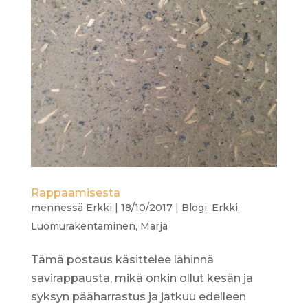
Rappaamisesta
mennessä
Erkki
|
18/10/2017
|
Blogi
,
Erkki
,
Luomurakentaminen
,
Marja
Tämä postaus käsittelee lähinnä
savirappausta, mikä onkin ollut kesän ja
syksyn pääharrastus ja jatkuu edelleen