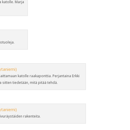
 katolle. Marja
otuoleja.
laittamaan katolle raakaponttia. Perjantaina Erkki
a sitten tiedetään, mitä pitää tehdä.
ivuräystäiden rakenteita.