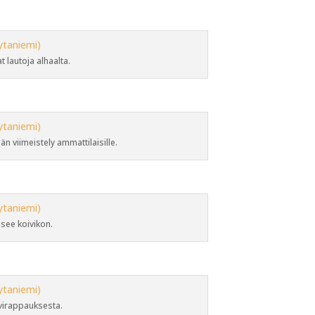
t lautoja alhaalta.
n viimeistely ammattilaisille.
isee koivikon.
virappauksesta.