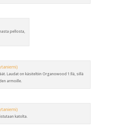
asta pellosta,
äät. Laudat on käsiteltiin Organowood 1:llä, sillä
den armoille.
stutaan katolta.