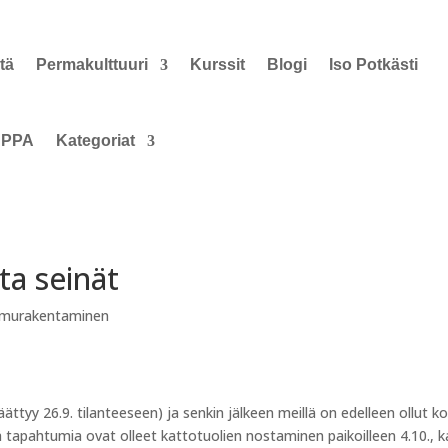
tä
Permakulttuuri
Kurssit
Blogi
Iso Potkästi
PPA
Kategoriat
ta seinät
murakentaminen
äättyy 26.9. tilanteeseen) ja senkin jälkeen meillä on edelleen ollut k
iä tapahtumia ovat olleet kattotuolien nostaminen paikoilleen 4.10., 