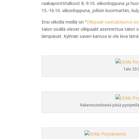
raakaponttitalkoot 8.-9.10. viikonloppuna ja huov
15.-16.10. viikonloppuna, jolloin kuormattiin, kul
Ensi viikolla meillä on ”
Olkipaali-savitalokurssi o
talon sisällä olevat olkipaalit asennettua talon s
lämpiävät. Kylmän saven kanssa ei ole kiva lätr
Talo 29.
Rakennustelineitä pitää pystytellä 