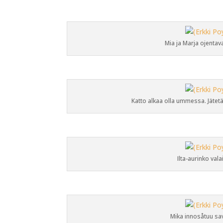
Mia ja Marja ojentava
Katto alkaa olla ummessa. Jätetää
Ilta-aurinko vala
Mika innosåtuu sa