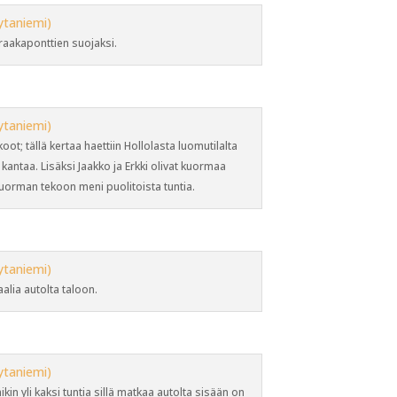
 raakaponttien suojaksi.
t; tällä kertaa haettiin Hollolasta luomutilalta
 kantaa. Lisäksi Jaakko ja Erkki olivat kuormaa
kuorman tekoon meni puolitoista tuntia.
lia autolta taloon.
in yli kaksi tuntia sillä matkaa autolta sisään on