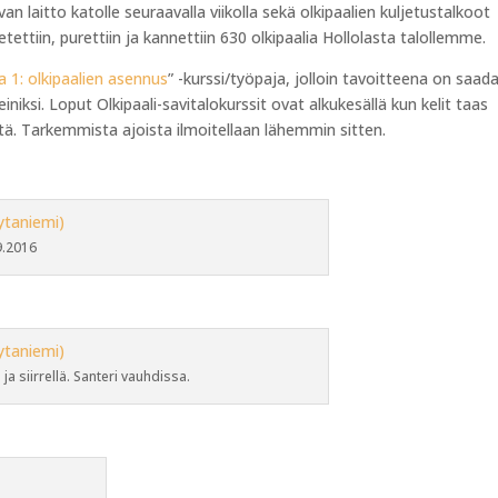
an laitto katolle seuraavalla viikolla sekä olkipaalien kuljetustalkoot
jetettiin, purettiin ja kannettiin 630 olkipaalia Hollolasta talollemme.
sa 1: olkipaalien asennus
” -kurssi/työpaja, jolloin tavoitteena on saad
einiksi. Loput Olkipaali-savitalokurssit ovat alkukesällä kun kelit taas
ätä. Tarkemmista ajoista ilmoitellaan lähemmin sitten.
9.2016
ja siirrellä. Santeri vauhdissa.