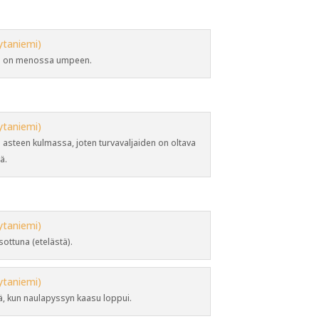
to on menossa umpeen.
5 asteen kulmassa, joten turvavaljaiden on oltava
ä.
sottuna (etelästä).
öä, kun naulapyssyn kaasu loppui.