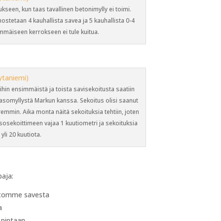
seen, kun taas tavallinen betonimylly ei toimi.
stetaan 4 kauhallista savea ja 5 kauhallista 0-4
mmäiseen kerrokseen ei tule kuitua.
ihin ensimmäistä ja toista savisekoitusta saatiin
asomyllystä Markun kanssa. Sekoitus olisi saanut
emmin. Aika monta näitä sekoituksia tehtiin, joten
sosekoittimeen vajaa 1 kuutiometri ja sekoituksia
yli 20 kuutiota.
paja:
ltomme savesta
a
 pintaan