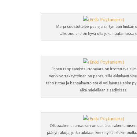
Marja suostuttelee paaleja siirtymään hiukan 
Ulkopuolella on hyvä olla joku huutamassa o
Ennen rappaamista irtotavara on irrotettava siima
Verkkovirtakäyttöinen on paras, sillä akkukäyttöis
teho riittää ja bensakäyttöistä ei voi käyttää esim 
eikä mielellään sisätiloissa.
Olkipaalien saumaosiin on seinäksi rakentamise
jäänyt rakoja, jotka tukitaan kierretyillä olkikimpuilla