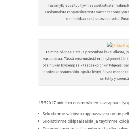
Tasomylly soveltuu hyvin savisekoitusten valmistuk
Ensimmäistä rappauskerrosta varten tasomyllyyn no
mm hiekkaa sekä sopivasti vettä. Ensi
Teimme olkipaaleista ja pressuista kaksi allasta, jo
varastoitua. Tässä ensimmäistä erää tyhjennetään t
olla hiukan löysempää – tasosekoitinkin tyhjenisi par
sopiva koostumuskin lopulta löytyi. Savea menee ta
on tehty yhteensä 
15.52017 pidettiin ensimmäinen savirappaustyö
Sekoitimme valmista rappaussavea oman pe
Suoristimme olkipaaliseiniä ja täytimme koloj
Teimme ensimmäistä savikerrosta olkipaalien