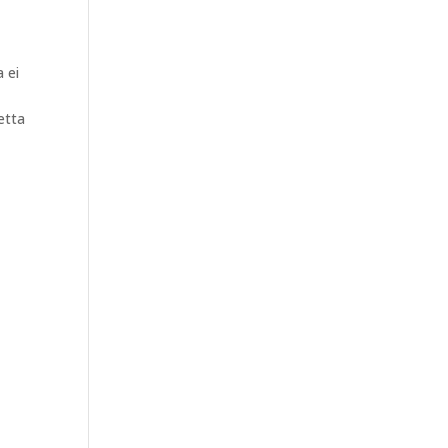
 ei
etta