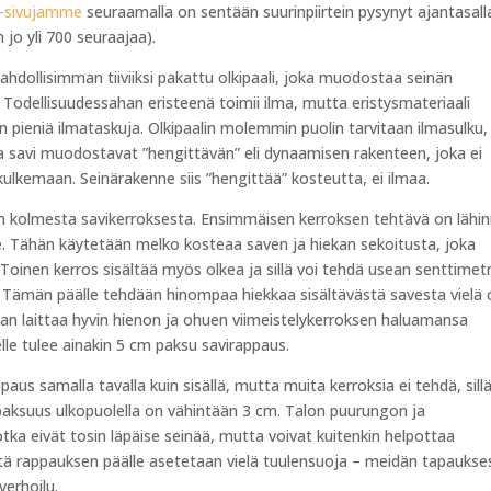
-sivujamme
seuraamalla on sentään suurinpiirtein pysynyt ajantasall
jo yli 700 seuraajaa).
ahdollisimman tiiviiksi pakattu olkipaali, joka muodostaa seinän
Todellisuudessahan eristeenä toimii ilma, mutta eristysmateriaali
ieniä ilmataskuja. Olkipaalin molemmin puolin tarvitaan ilmasulku,
ja savi muodostavat ”hengittävän” eli dynaamisen rakenteen, joka ei
kulkemaan. Seinärakenne siis ”hengittää” kosteutta, ei ilmaa.
n kolmesta savikerroksesta. Ensimmäisen kerroksen tehtävä on lähi
e. Tähän käytetään melko kosteaa saven ja hiekan sekoitusta, joka
Toinen kerros sisältää myös olkea ja sillä voi tehdä usean senttimetr
i. Tämän päälle tehdään hinompaa hiekkaa sisältävästä savesta vielä
aan laittaa hyvin hienon ja ohuen viimeistelykerroksen haluamansa
lelle tulee ainakin 5 cm paksu savirappaus.
us samalla tavalla kuin sisällä, mutta muita kerroksia ei tehdä, sill
 paksuus ulkopuolella on vähintään 3 cm. Talon puurungon ja
ka eivät tosin läpäise seinää, mutta voivat kuitenkin helpottaa
stä rappauksen päälle asetetaan vielä tuulensuoja – meidän tapaukse
verhoilu.