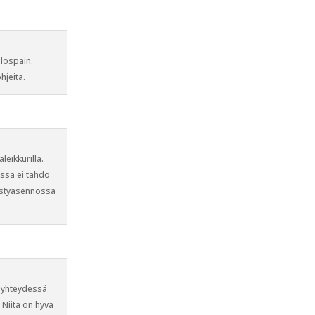
ulospäin.
hjeita.
leikkurilla.
essä ei tahdo
pystyasennossa
n yhteydessä
. Niitä on hyvä