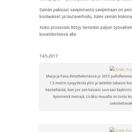
Seinän paksuus savipinnasta savipintaan on pe
koolaukset ja lautaverhoilu, tulee seinän kokon
Koko prosessiin liittyy tietenkin paljon työvaihei
kuvateksteissä alla.
14.5.2017
Marja ja Panu ihmettelemässä jo 2015 pellollemme te
1,5 metrin syvyydestä ylös ja laitettiin takaisin 
käsiteltävää, kuin jos sen kaivaisi suoraan käyttöö
kymmeniä metrejä. Lisäksi muualta on tuotu ko
sekoitettava