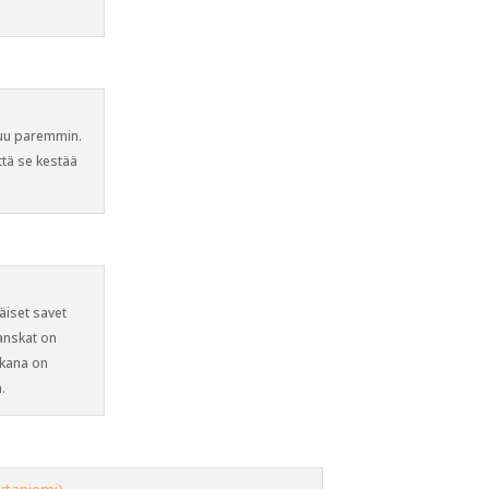
ttuu paremmin.
ttä se kestää
mäiset savet
anskat on
kkana on
.