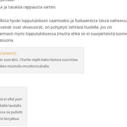
a ja tasaisia rappausta varten.
ellista hyvän lopputuloksen saamiseksi ja fuskaamista tässä vaiheessa
einät ovat viivasuorat, on pohjatyö tehtävä huolella. Jos on
varmasti myös lopputuloksessa (mutta ehkä se ei suurpiirteistä luonn
vasuoria.
an suoraksi. Charlie näytti kaksi keinoa suoristaa
aalien muotoilu moottorisahalla.
 ei ollut juuri
källä laudalla
sa se pullotti
in korjattua.