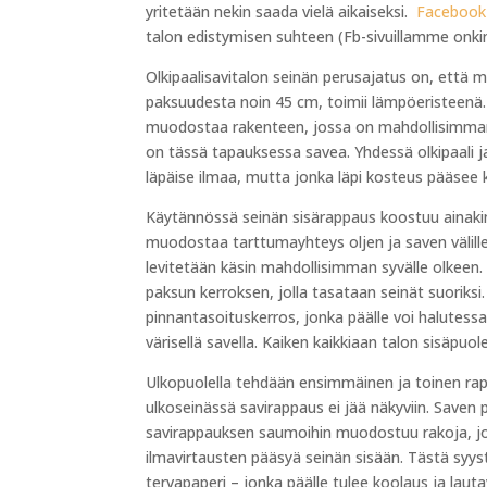
yritetään nekin saada vielä aikaiseksi.
Facebook
talon edistymisen suhteen (Fb-sivuillamme onkin 
Olkipaalisavitalon seinän perusajatus on, että m
paksuudesta noin 45 cm, toimii lämpöeristeenä. 
muodostaa rakenteen, jossa on mahdollisimman p
on tässä tapauksessa savea. Yhdessä olkipaali 
läpäise ilmaa, mutta jonka läpi kosteus pääsee 
Käytännössä seinän sisärappaus koostuu ainaki
muodostaa tarttumayhteys oljen ja saven välill
levitetään käsin mahdollisimman syvälle olkeen. 
paksun kerroksen, jolla tasataan seinät suoriks
pinnantasoituskerros, jonka päälle voi halutess
värisellä savella. Kaiken kaikkiaan talon sisäpuo
Ulkopuolella tehdään ensimmäinen ja toinen rappa
ulkoseinässä savirappaus ei jää näkyviin. Saven
savirappauksen saumoihin muodostuu rakoja, jot
ilmavirtausten pääsyä seinän sisään. Tästä syy
tervapaperi – jonka päälle tulee koolaus ja lauta