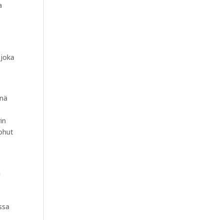
a
 joka
nnä
in
 ohut
ä
ssa