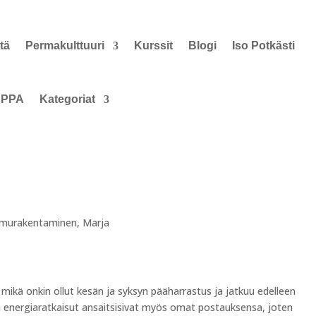
tä
Permakulttuuri
Kurssit
Blogi
Iso Potkästi
PPA
Kategoriat
murakentaminen
,
Marja
mikä onkin ollut kesän ja syksyn pääharrastus ja jatkuu edelleen
ja energiaratkaisut ansaitsisivat myös omat postauksensa, joten