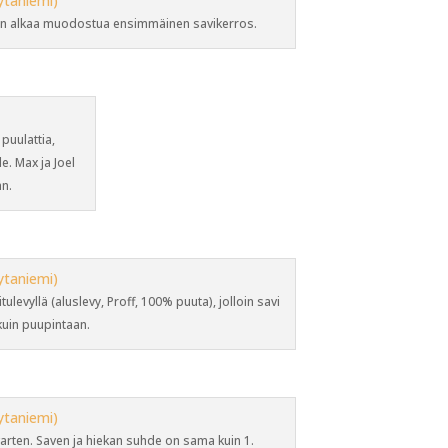
än alkaa muodostua ensimmäinen savikerros.
puulattia,
e. Max ja Joel
än.
evyllä (aluslevy, Proff, 100% puuta), jolloin savi
kuin puupintaan.
varten. Saven ja hiekan suhde on sama kuin 1.