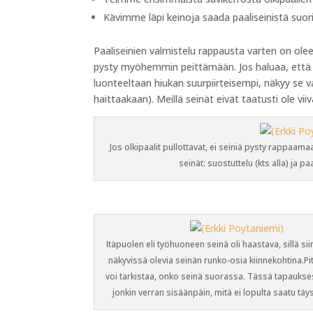
Kävimme läpi keinoja saada paaliseinistä suori
Paaliseinien valmistelu rappausta varten on ole
pysty myöhemmin peittämään. Jos haluaa, että s
luonteeltaan hiukan suurpiirteisempi, näkyy se 
haittaakaan). Meillä seinät eivät taatusti ole vii
Jos olkipaalit pullottavat, ei seiniä pysty rappaama
seinät: suostuttelu (kts alla) ja p
Itäpuolen eli työhuoneen seinä oli haastava, sillä siinä
näkyvissä olevia seinän runko-osia kiinnekohtina.Pit
voi tarkistaa, onko seinä suorassa. Tässä tapaukses
jonkin verran sisäänpäin, mitä ei lopulta saatu täys