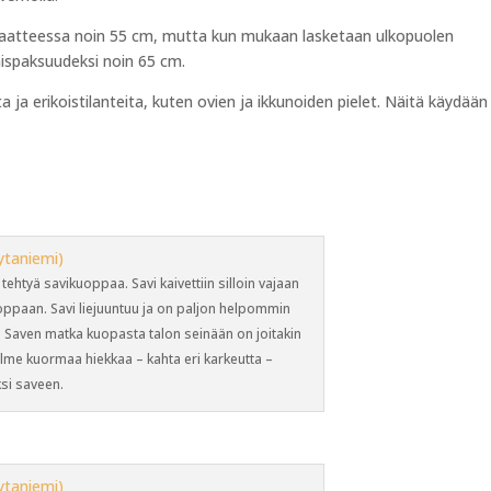
riaatteessa noin 55 cm, mutta kun mukaan lasketaan ulkopuolen
aispaksuudeksi noin 65 cm.
ta ja erikoistilanteita, kuten ovien ja ikkunoiden pielet. Näitä käydään 
htyä savikuoppaa. Savi kaivettiin silloin vajaan
kuoppaan. Savi liejuuntuu ja on paljon helpommin
n. Saven matka kuopasta talon seinään on joitakin
lme kuormaa hiekkaa – kahta eri karkeutta –
ksi saveen.