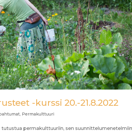
steet -kurssi 20.-21.8.2022
tapahtumat
,
Permakulttuuri
n tutustua permakulttuuriin, sen suunnittelumenetelmiin