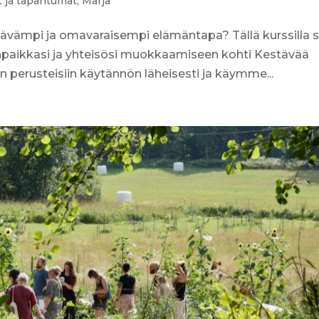
t ja tapahtumat
,
Marja
tävämpi ja omavaraisempi elämäntapa? Tällä kurssilla 
inpaikkasi ja yhteisösi muokkaamiseen kohti Kestävää
 perusteisiin käytännön läheisesti ja käymme...