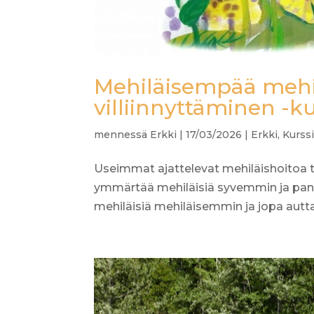
Mehiläisempää mehil
villiinnyttäminen -k
mennessä
Erkki
|
17/03/2026
|
Erkki
,
Kurssi
Useimmat ajattelevat mehiläishoitoa ta
ymmärtää mehiläisiä syvemmin ja pane
mehiläisiä mehiläisemmin ja jopa autta