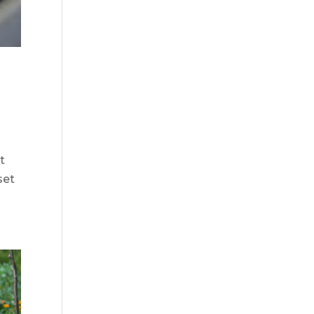
t
set