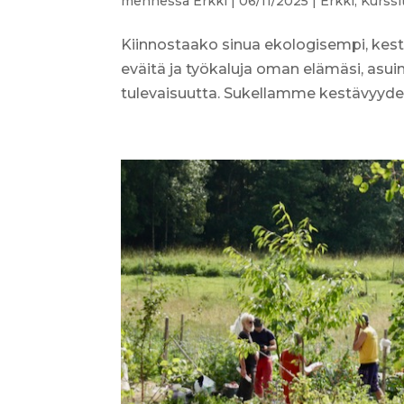
mennessä
Erkki
|
06/11/2025
|
Erkki
,
Kurssi
Kiinnostaako sinua ekologisempi, kes
eväitä ja työkaluja oman elämäsi, asu
tulevaisuutta. Sukellamme kestävyyden