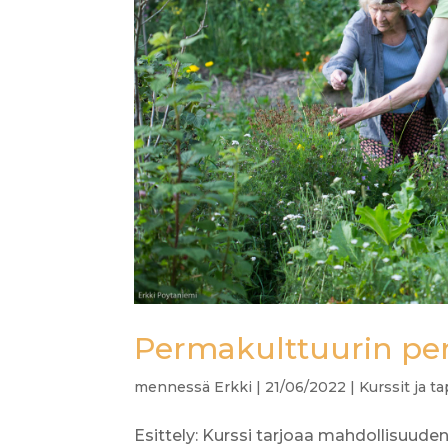
Permakulttuurin peru
mennessä
Erkki
|
21/06/2022
|
Kurssit ja 
Esittely: Kurssi tarjoaa mahdollisuude