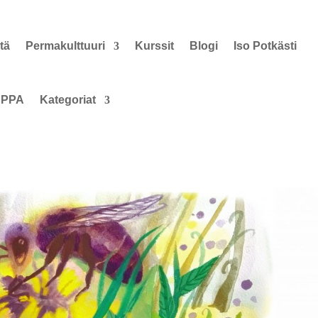
tä
Permakulttuuri
Kurssit
Blogi
Iso Potkästi
PPA
Kategoriat