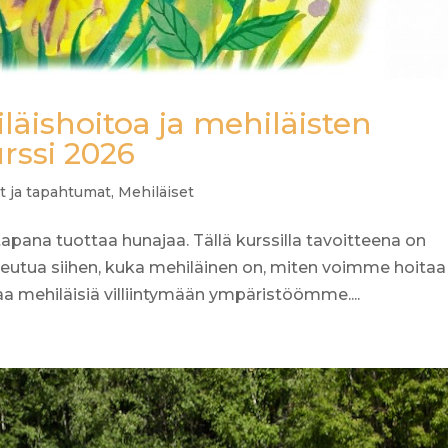
äishoitoa ja mehiläisten
urssi 2026
t ja tapahtumat
,
Mehiläiset
pana tuottaa hunajaa. Tällä kurssilla tavoitteena on
utua siihen, kuka mehiläinen on, miten voimme hoitaa
a mehiläisiä villiintymään ympäristöömme....