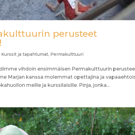
ulttuurin perusteet
!
,
Kurssit ja tapahtumat
,
Permakulttuuri
pidimme vihdoin ensimmäisen Permakulttuurin perustee
mme Marjan kanssa molemmat opettajina ja vapaaehtoi
uollon meille ja kurssilaisille. Pinja, jonka...