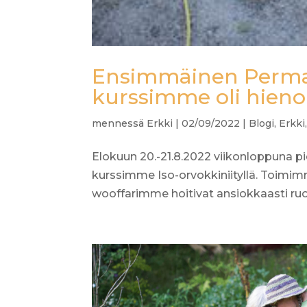
Ensimmäinen Permak
kurssimme oli hieno
mennessä
Erkki
|
02/09/2022
|
Blogi
,
Erkki
Elokuun 20.-21.8.2022 viikonloppuna 
kurssimme Iso-orvokkiniityllä. Toimi
wooffarimme hoitivat ansiokkaasti ruokah