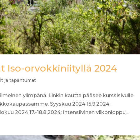
t Iso-orvokkiniityllä 2024
it ja tapahtumat
viimeinen ylimpänä. Linkin kautta pääsee kurssisivulle.
verkkokaupassamme. Syyskuu 2024 15.9.2024:
Elokuu 2024 17.-18.8.2024: Intensiivinen viikonloppu...