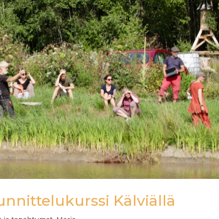
nittelukurssi Kälviällä