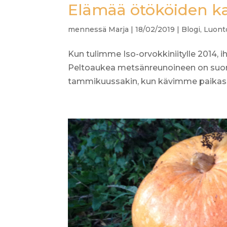
Elämää ötököiden k
mennessä
Marja
|
18/02/2019
|
Blogi
,
Luont
Kun tulimme Iso-orvokkiniitylle 2014
Peltoaukea metsänreunoineen on suoma
tammikuussakin, kun kävimme paikassa