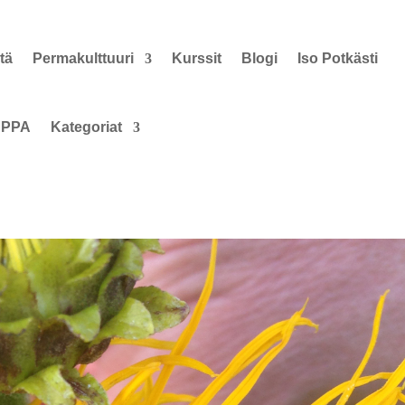
tä
Permakulttuuri
Kurssit
Blogi
Iso Potkästi
PPA
Kategoriat