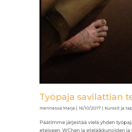
Työpaja savilattian 
mennessä
Marja
|
16/10/2017
|
Kurssit ja t
Päätimme järjestää vielä yhden työpaj
eteiseen, WChen ja eteläikkunoiden ja 