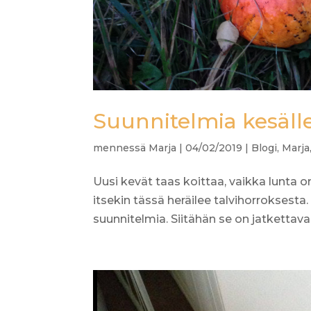
Suunnitelmia kesäll
mennessä
Marja
|
04/02/2019
|
Blogi
,
Marja
Uusi kevät taas koittaa, vaikka lunta 
itsekin tässä heräilee talvihorroksest
suunnitelmia. Siitähän se on jatkettava, 