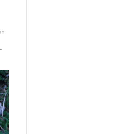
an.
.