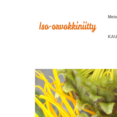
Meis
KAU