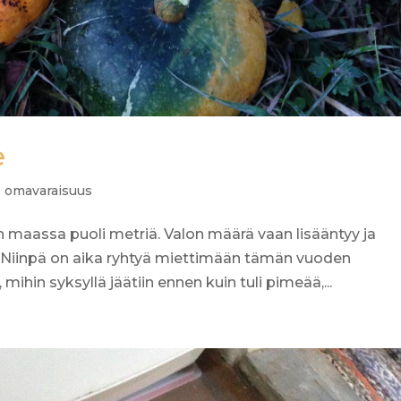
e
,
omavaraisuus
on maassa puoli metriä. Valon määrä vaan lisääntyy ja
a. Niinpä on aika ryhtyä miettimään tämän vuoden
mihin syksyllä jäätiin ennen kuin tuli pimeää,...