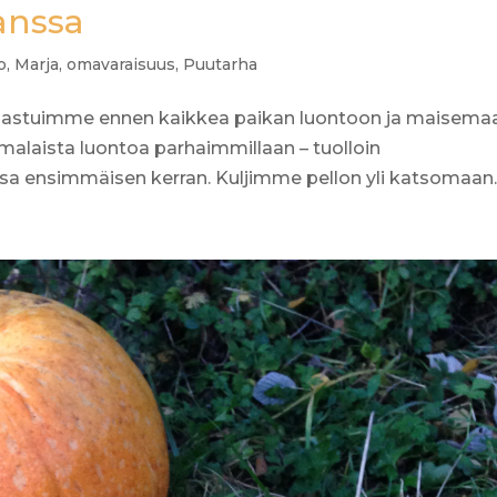
anssa
o
,
Marja
,
omavaraisuus
,
Puutarha
, ihastuimme ennen kaikkea paikan luontoon ja maisema
laista luontoa parhaimmillaan – tuolloin
 ensimmäisen kerran. Kuljimme pellon yli katsomaan..