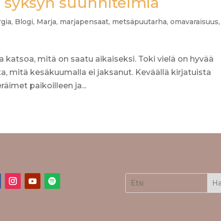
a syksyn suunnitelmia
gia
,
Blogi
,
Marja
,
marjapensaat
,
metsäpuutarha
,
omavaraisuus
,
ika katsoa, mitä on saatu aikaiseksi. Toki vielä on hyvää
, mitä kesäkuumalla ei jaksanut. Keväällä kirjatuista
äimet paikoilleen ja...