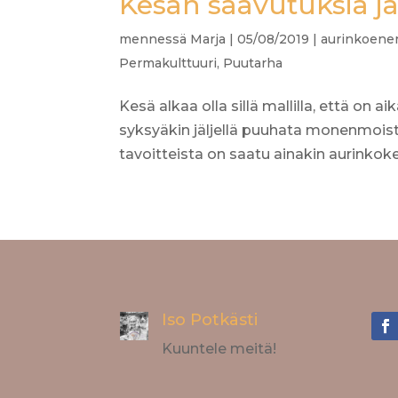
Kesän saavutuksia j
mennessä
Marja
|
05/08/2019
|
aurinkoener
Permakulttuuri
,
Puutarha
Kesä alkaa olla sillä mallilla, että on a
syksyäkin jäljellä puuhata monenmoista
tavoitteista on saatu ainakin aurinkoker
Iso Potkästi
Kuuntele meitä!