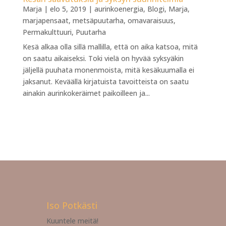
Marja
|
elo 5, 2019
|
aurinkoenergia
,
Blogi
,
Marja
,
marjapensaat
,
metsäpuutarha
,
omavaraisuus
,
Permakulttuuri
,
Puutarha
Kesä alkaa olla sillä mallilla, että on aika katsoa, mitä
on saatu aikaiseksi. Toki vielä on hyvää syksyäkin
jäljellä puuhata monenmoista, mitä kesäkuumalla ei
jaksanut. Keväällä kirjatuista tavoitteista on saatu
ainakin aurinkokeräimet paikoilleen ja...
Iso Potkästi
Kuuntele meitä!