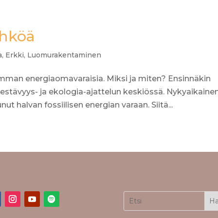
ähköä
a
,
Erkki
,
Luomurakentaminen
man energiaomavaraisia. Miksi ja miten? Ensinnäkin
estävyys- ja ekologia-ajattelun keskiössä. Nykyaikaine
t halvan fossiilisen energian varaan. Siitä...