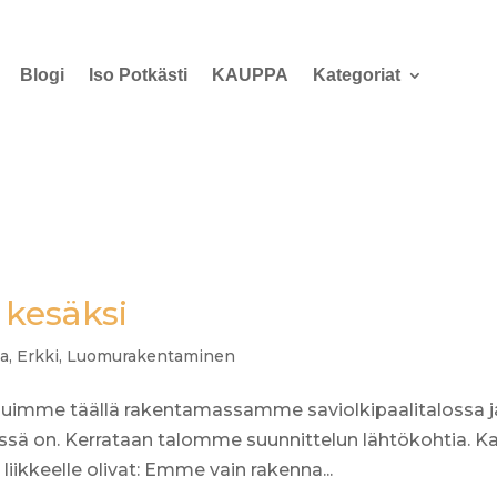
Blogi
Iso Potkästi
KAUPPA
Kategoriat
i kesäksi
ia
,
Erkki
,
Luomurakentaminen
asuimme täällä rakentamassamme saviolkipaalitalossa j
sä on. Kerrataan talomme suunnittelun lähtökohtia. Ka
liikkeelle olivat: Emme vain rakenna...