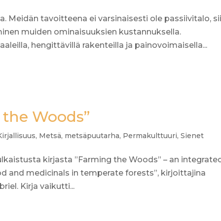
Meidän tavoitteena ei varsinaisesti ole passiivitalo, si
inen muiden ominaisuuksien kustannuksella.
leilla, hengittävillä rakenteilla ja painovoimaisella...
g the Woods”
Kirjallisuus
,
Metsä
,
metsäpuutarha
,
Permakulttuuri
,
Sienet
julkaistusta kirjasta ”Farming the Woods” – an integrate
and medicinals in temperate forests”, kirjoittajina
l. Kirja vaikutti...