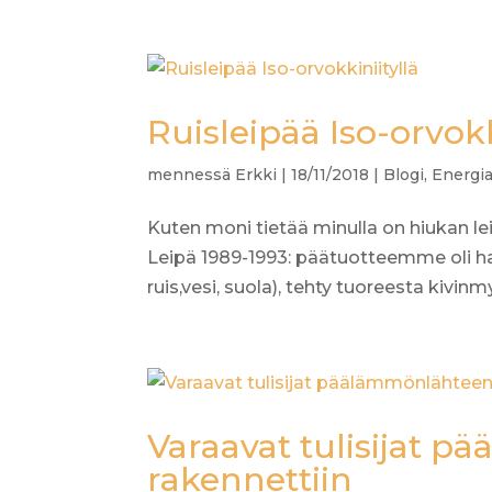
Ruisleipää Iso-orvokk
mennessä
Erkki
|
18/11/2018
|
Blogi
,
Energi
Kuten moni tietää minulla on hiukan lei
Leipä 1989-1993: päätuotteemme oli hapa
ruis,vesi, suola), tehty tuoreesta kivinmy
Varaavat tulisijat 
rakennettiin