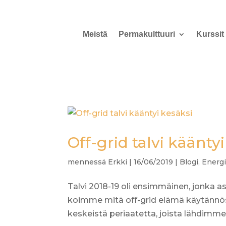
Meistä
Permakulttuuri
Kurssit
Off-grid talvi käänty
mennessä
Erkki
|
16/06/2019
|
Blogi
,
Energ
Talvi 2018-19 oli ensimmäinen, jonka 
koimme mitä off-grid elämä käytännös
keskeistä periaatetta, joista lähdimme 