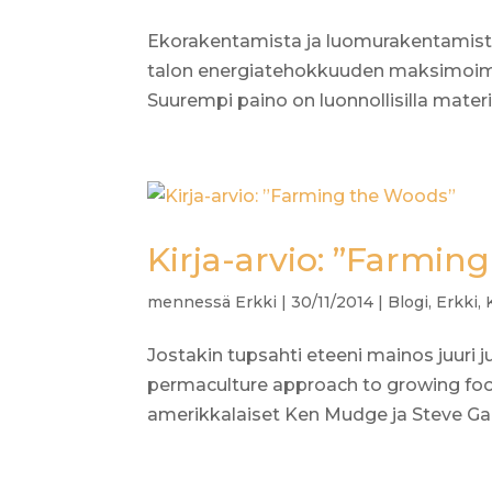
Ekorakentamista ja luomurakentamista. 
talon energiatehokkuuden maksimoim
Suurempi paino on luonnollisilla materiaa
Kirja-arvio: ”Farmin
mennessä
Erkki
|
30/11/2014
|
Blogi
,
Erkki
,
Jostakin tupsahti eteeni mainos juuri 
permaculture approach to growing food 
amerikkalaiset Ken Mudge ja Steve Gabrie