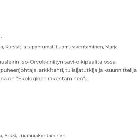
.
ia
,
Kurssit ja tapahtumat
,
Luomurakentaminen
,
Marja
usleirin Iso-Orvokkiniityn savi-olkipaalitalossa
puheenjohtaja, arkkitehti, tulisijatutkija ja -suunnittelija
ana on ”Ekologinen rakentaminen”....
a
,
Erkki
,
Luomurakentaminen