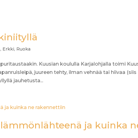
iniityllä
a
,
Erkki
,
Ruoka
puritaustaakin. Kuusian koululla Karjalohjalla toimi Kuu
nruisleipä, juureen tehty, ilman vehnää tai hiivaa (siis
llyllä jauhetusta...
päälämmönlähteenä ja kuinka n