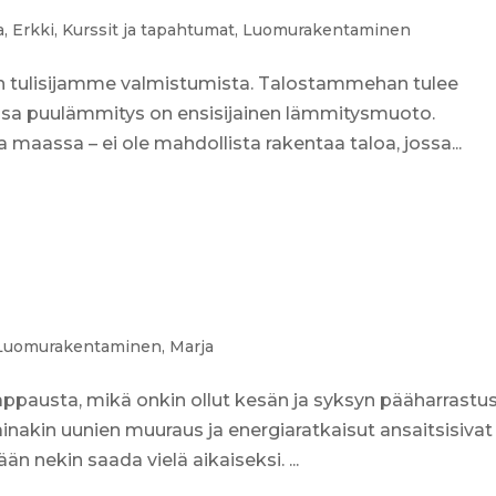
a
,
Erkki
,
Kurssit ja tapahtumat
,
Luomurakentaminen
 tulisijamme valmistumista. Talostammehan tulee
sa puulämmitys on ensisijainen lämmitysmuoto.
aassa – ei ole mahdollista rakentaa taloa, jossa...
Luomurakentaminen
,
Marja
ppausta, mikä onkin ollut kesän ja syksyn pääharrastus
 ainakin uunien muuraus ja energiaratkaisut ansaitsisivat
 nekin saada vielä aikaiseksi. ...