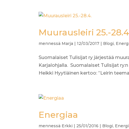
Muurausleiri 25.-28.4
mennessä
Marja
|
12/03/2017
|
Blogi
,
Energ
Suomalaiset Tulisijat ry järjestää muura
Karjalohjalla. Suomalaiset Tulisijat ry:n 
Heikki Hyytiäinen kertoo: ”Leirin teem
Energiaa
mennessä
Erkki
|
25/01/2016
|
Blogi
,
Energi