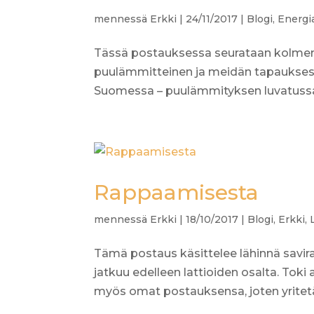
mennessä
Erkki
|
24/11/2017
|
Blogi
,
Energi
Tässä postauksessa seurataan kolmen
puulämmitteinen ja meidän tapaukses
Suomessa – puulämmityksen luvatussa m
Rappaamisesta
mennessä
Erkki
|
18/10/2017
|
Blogi
,
Erkki
,
Tämä postaus käsittelee lähinnä savira
jatkuu edelleen lattioiden osalta. Toki
myös omat postauksensa, joten yritetään