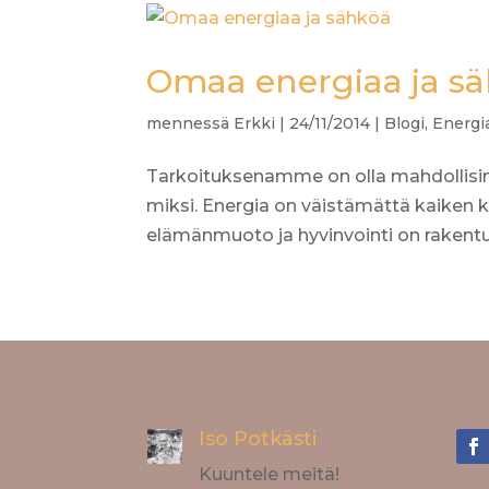
Omaa energiaa ja s
mennessä
Erkki
|
24/11/2014
|
Blogi
,
Energi
Tarkoituksenamme on olla mahdollisim
miksi. Energia on väistämättä kaiken k
elämänmuoto ja hyvinvointi on rakentunu
Iso Potkästi
Kuuntele meitä!