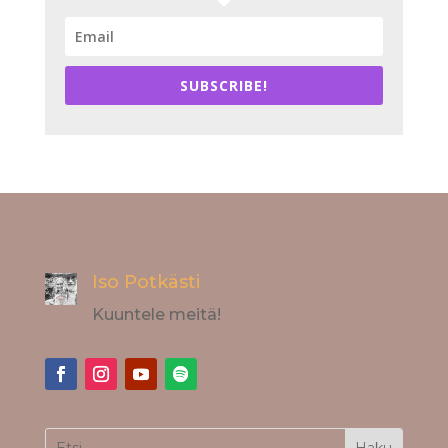
SUBSCRIBE!
Iso Potkästi
Kuuntele meitä!