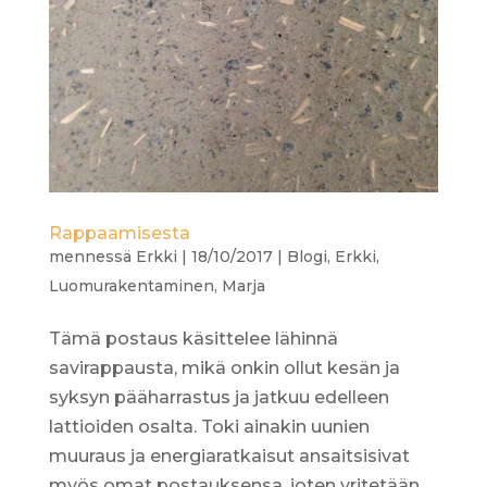
Rappaamisesta
mennessä
Erkki
|
18/10/2017
|
Blogi
,
Erkki
,
Luomurakentaminen
,
Marja
Tämä postaus käsittelee lähinnä
savirappausta, mikä onkin ollut kesän ja
syksyn pääharrastus ja jatkuu edelleen
lattioiden osalta. Toki ainakin uunien
muuraus ja energiaratkaisut ansaitsisivat
myös omat postauksensa, joten yritetään