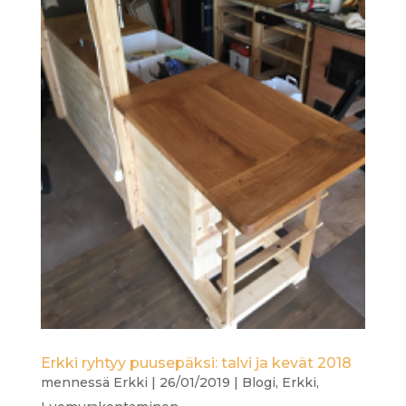
Erkki ryhtyy puusepäksi: talvi ja kevät 2018
mennessä
Erkki
|
26/01/2019
|
Blogi
,
Erkki
,