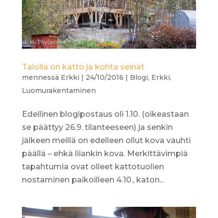
Talolla on katto ja kohta seinät
mennessä
Erkki
|
24/10/2016
|
Blogi
,
Erkki
,
Luomurakentaminen
Edellinen blogipostaus oli 1.10. (oikeastaan
se päättyy 26.9. tilanteeseen) ja senkin
jälkeen meillä on edelleen ollut kova vauhti
päällä – ehkä liiankin kova. Merkittävimpiä
tapahtumia ovat olleet kattotuolien
nostaminen paikoilleen 4.10., katon...