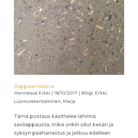
Rappaamisesta
mennessä
Erkki
|
18/10/2017
|
Blogi
,
Erkki
,
Luomurakentaminen
,
Marja
Tämä postaus käsittelee lähinnä
savirappausta, mikä onkin ollut kesän ja
syksyn pääharrastus ja jatkuu edelleen