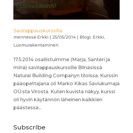
Savirappauskurssilla
mennessä
Erkki
|
25/05/2014
|
Blogi
,
Erkki
,
Luomurakentaminen
17.5.2014 osallistuimme (Marja, Santeri ja
minä) savirappauskurssille Bilnäsissä
Natural Building Companyn tiloissa. Kurssin
pääopettajana oli Marko Kikas Saviukumaja
OÜ:sta Virosta. Kuten kuvista näkyy, kurssi
oli hyvin käytännön läheinen kaikkien
päästessä...
Subscribe