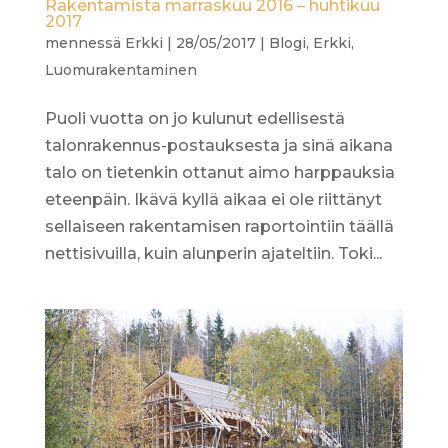
Rakentamista marraskuu 2016 – huhtikuu
2017
mennessä
Erkki
|
28/05/2017
|
Blogi
,
Erkki
,
Luomurakentaminen
Puoli vuotta on jo kulunut edellisestä
talonrakennus-postauksesta ja sinä aikana
talo on tietenkin ottanut aimo harppauksia
eteenpäin. Ikävä kyllä aikaa ei ole riittänyt
sellaiseen rakentamisen raportointiin täällä
nettisivuilla, kuin alunperin ajateltiin. Toki...