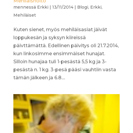
Mehiläishoito
mennessä
Erkki
|
13/11/2014
|
Blogi
,
Erkki
,
Mehiläiset
Kuten sienet, myös mehiläisasiat jäivät
loppukesän ja syksyn kiireissä
päivttämättä. Edellinen päivitys oli 21.7.2014,
kun linkosimme ensimmäiset hunajat.
Silloin hunajaa tuli 1-pesästä 5,5 kg ja 3-
pesästä n. 1 kg. 3-pesä pääsi vauhtiin vasta
tämän jälkeen ja 6.8....