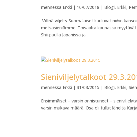
mennessä
Erkki
|
10/07/2018
|
Blogi
,
Erkki
,
Per
Villinä viljelty Suomalaiset kuuluvat niihin kans
metsäsieniämme. Toisaalta kaupassa myytävät sie
Shii-puulla Japanissa ja...
Sieniviljelytalkoot 29.3.2
mennessä
Erkki
|
31/03/2015
|
Blogi
,
Erkki
,
Sie
Ensimmäiset – varsin onnistuneet – sieniviljelytalk
varsin mukava määrä. Osa oli tullut läheltä Karj