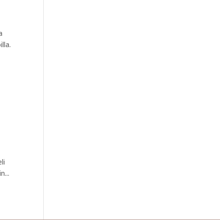
a
lla.
li
n...