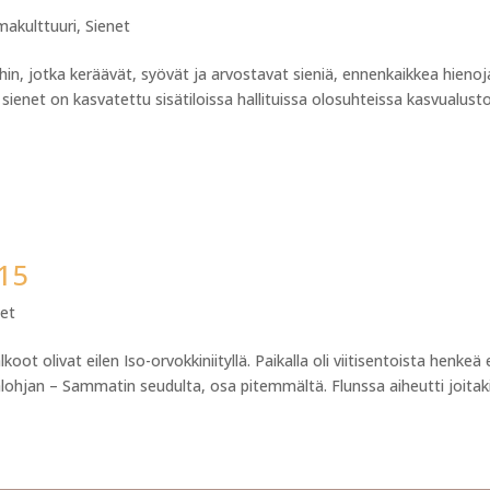
makulttuuri
,
Sienet
oihin, jotka keräävät, syövät ja arvostavat sieniä, ennenkaikkea hienoj
net on kasvatettu sisätiloissa hallituissa olosuhteissa kasvualustoi
015
net
oot olivat eilen Iso-orvokkiniityllä. Paikalla oli viitisentoista henkeä e
alohjan – Sammatin seudulta, osa pitemmältä. Flunssa aiheutti joitaki