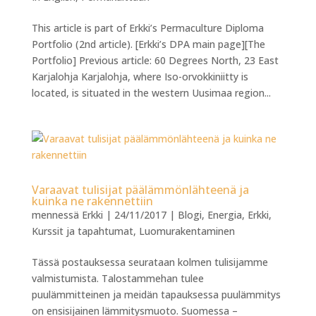
This article is part of Erkki’s Permaculture Diploma
Portfolio (2nd article). [Erkki’s DPA main page][The
Portfolio] Previous article: 60 Degrees North, 23 East
Karjalohja Karjalohja, where Iso-orvokkiniitty is
located, is situated in the western Uusimaa region...
Varaavat tulisijat päälämmönlähteenä ja
kuinka ne rakennettiin
mennessä
Erkki
|
24/11/2017
|
Blogi
,
Energia
,
Erkki
,
Kurssit ja tapahtumat
,
Luomurakentaminen
Tässä postauksessa seurataan kolmen tulisijamme
valmistumista. Talostammehan tulee
puulämmitteinen ja meidän tapauksessa puulämmitys
on ensisijainen lämmitysmuoto. Suomessa –