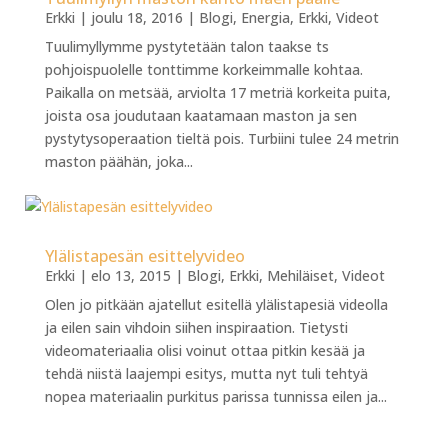
Erkki
|
joulu 18, 2016
|
Blogi
,
Energia
,
Erkki
,
Videot
Tuulimyllymme pystytetään talon taakse ts
pohjoispuolelle tonttimme korkeimmalle kohtaa.
Paikalla on metsää, arviolta 17 metriä korkeita puita,
joista osa joudutaan kaatamaan maston ja sen
pystytysoperaation tieltä pois. Turbiini tulee 24 metrin
maston päähän, joka...
Ylälistapesän esittelyvideo
Erkki
|
elo 13, 2015
|
Blogi
,
Erkki
,
Mehiläiset
,
Videot
Olen jo pitkään ajatellut esitellä ylälistapesiä videolla
ja eilen sain vihdoin siihen inspiraation. Tietysti
videomateriaalia olisi voinut ottaa pitkin kesää ja
tehdä niistä laajempi esitys, mutta nyt tuli tehtyä
nopea materiaalin purkitus parissa tunnissa eilen ja...