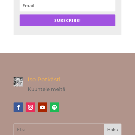
SUBSCRIBE!
Iso Potkästi
Kuuntele meitä!