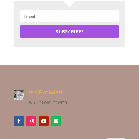
SUBSCRIBE!
Iso Potkästi
Kuuntele meitä!