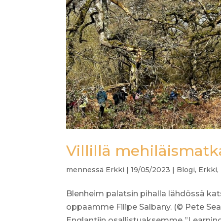
Villillä mehiläismat
mennessä
Erkki
|
19/05/2023
|
Blogi
,
Erkki
,
Blenheim palatsin pihalla lähdössä kat
oppaamme Filipe Salbany. (© Pete Se
Englantiin osallistuaksemme ”Learning 