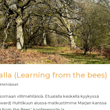
kalla (Learning from the bees)
Mehiläiset
somaan villimehiläisiä. Etualalla keskellä kyykyssä
award) Huhtikuun alussa matkustimme Marjan kanssa
from the Bees” konferenssiin ja...