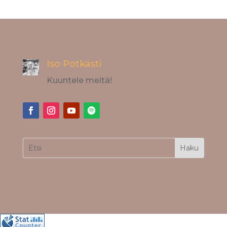
Iso Potkästi
Kuuntele meitä!