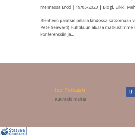
mennessä
Erkki
|
19/05/2023
|
Blogi
,
Erkki
,
Meh
Blenheim palatsin pihalla lähdössä katsomaan vil
Pete Seaward) Huhtikuun alussa matkustimme M
konferenssiin ja...
Iso Potkästi
Kuuntele meitä!