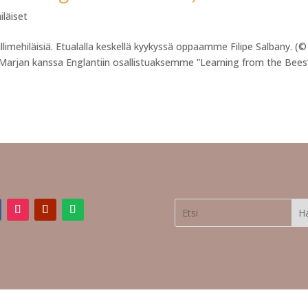
iläiset
limehiläisiä. Etualalla keskellä kyykyssä oppaamme Filipe Salbany. (©
arjan kanssa Englantiin osallistuaksemme ”Learning from the Bees