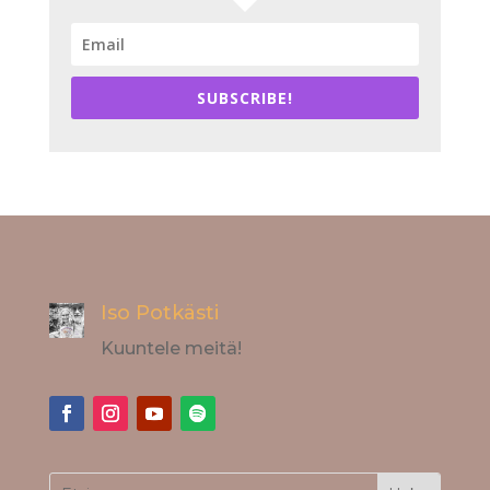
SUBSCRIBE!
Iso Potkästi
Kuuntele meitä!