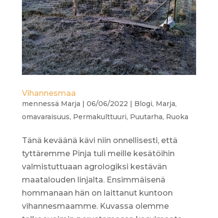
Vihannesmaa
mennessä
Marja
|
06/06/2022
|
Blogi
,
Marja
,
omavaraisuus
,
Permakulttuuri
,
Puutarha
,
Ruoka
Tänä keväänä kävi niin onnellisesti, että
tyttäremme Pinja tuli meille kesätöihin
valmistuttuaan agrologiksi kestävän
maatalouden linjalta. Ensimmäisenä
hommanaan hän on laittanut kuntoon
vihannesmaamme. Kuvassa olemme