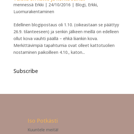
mennessä
Erkki
|
24/10/2016
|
Blogi
,
Erkki
,
Luomurakentaminen
Edellinen blogipostaus oli 1.10. (oikeastaan se päättyy
26.9. tilanteeseen) ja senkin jälkeen meillä on edelleen
ollut kova vauhti päällä – ehkä liiankin kova.
Merkittävimpiä tapahtumia ovat olleet kattotuolien
nostaminen paikoilleen 4.10., katon...
Subscribe
Iso Potkästi
Kuuntele meitä!