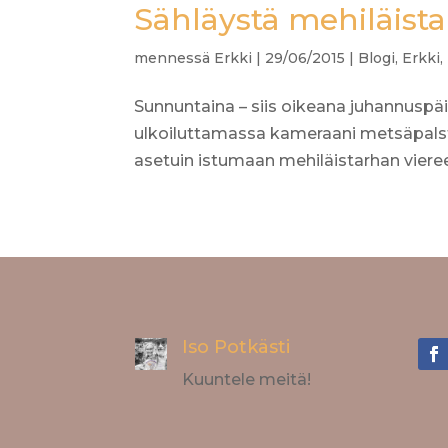
Sähläystä mehiläist
mennessä
Erkki
|
29/06/2015
|
Blogi
,
Erkki
,
Sunnuntaina – siis oikeana juhannuspäi
ulkoiluttamassa kameraani metsäpalsta
asetuin istumaan mehiläistarhan vieree
Iso Potkästi
Kuuntele meitä!