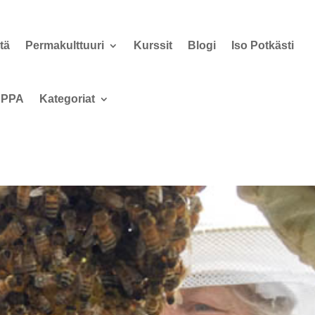
tä
Permakulttuuri
Kurssit
Blogi
Iso Potkästi
PPA
Kategoriat