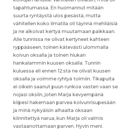
tapahtumassa. En huomannut mitään
suurta ryntäystä ulos pesästä, mutta
vähitellen koko ilmatila oli täynnä mehiläisiä
ja ne alkoivat kertyä muutamaan paikkaan.
Alle tunnissa ne olivat kertyneet kahteen
ryppääseen, toinen kätevästi ulommalla
koivun oksalla ja toinen hiukan
hankalammin kuusen oksalla. Tunnin
kuluessa eli ennen 12:sta ne olivat kuusen
oksalla ja voimme ryhtyä toimiin. Tikapuita
ei oikein saanut puun runkoa vasten vaan se
nojasi oksiin, joten Marja kevyempänä
kiipesi hakemaan parvea koivunrisupesään
ja minä nykyäisin alhaalta oksaan
kiinnitettyä narua, kun Marja oli valmis
vastaanottamaan parven. Hyvin meni.