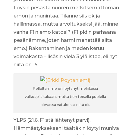
Löysin pesästä nuoren merkitsemättömän
emon ja munintaa. Tilanne siis ok ja
hallinnassa, mutta arvoitukseksi jää, minne
vanha F1:n emo katosi? (F1 pidin parhaana
pesänämme, joten harmi menettää siitä
emo.) Rakentaminen ja meden keruu
voimakasta – lisäsin vielä 3 ylälistaa, eli nyt
niitä on 15.
Pelloltamme en löytänyt mehiläisiä
valkoapilaltakaan, mutta tien toisella puolella
olevassa vatukossa niitä oli.
YLP5 (21.6. F1:stä lähtenyt parvi).
Hämmästyksekseni täältäkin löytyi muniva