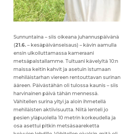
Sunnuntaina – siis oikeana juhannuspäivänä
(
21.6.
– kesäpäivänseisaus) – kävin aamulla
ensin ulkoiluttamassa kameraani
metsäpalstallamme. Tultuani kävelyltä 10:n
maissa keitin kahvit ja asetuin istumaan
mehiläistarhan viereen rentouttavan surinan
ääreen. Päivästähän oli tulossa kaunis – siis
harvinainen päivä tähän mennessä.
Vähitellen surina yltyi ja aloin ihmetellä
mehiläisten aktiivisuutta. Niitä lenteli jo
pesien yläpuolella 10 metrin korkeudella ja
osa asettui pitkin metsäsaareketta
koivujen lehdille. Vähitellen oivalsin, mitä oli