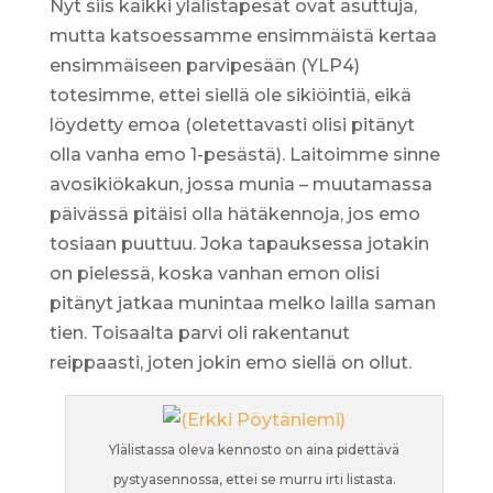
Nyt siis kaikki ylälistapesät ovat asuttuja,
mutta katsoessamme ensimmäistä kertaa
ensimmäiseen parvipesään (YLP4)
totesimme, ettei siellä ole sikiöintiä, eikä
löydetty emoa (oletettavasti olisi pitänyt
olla vanha emo 1-pesästä). Laitoimme sinne
avosikiökakun, jossa munia – muutamassa
päivässä pitäisi olla hätäkennoja, jos emo
tosiaan puuttuu. Joka tapauksessa jotakin
on pielessä, koska vanhan emon olisi
pitänyt jatkaa munintaa melko lailla saman
tien. Toisaalta parvi oli rakentanut
reippaasti, joten jokin emo siellä on ollut.
Ylälistassa oleva kennosto on aina pidettävä
pystyasennossa, ettei se murru irti listasta.