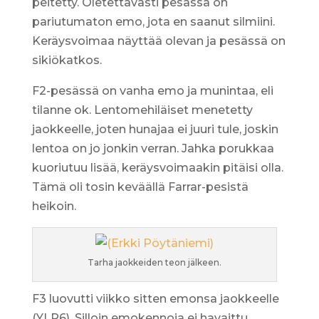
peitetty. Oletettavasti pesässä on
pariutumaton emo, jota en saanut silmiini.
Keräysvoimaa näyttää olevan ja pesässä on
sikiökatkos.
F2-pesässä on vanha emo ja munintaa, eli
tilanne ok. Lentomehiläiset menetetty
jaokkeelle, joten hunajaa ei juuri tule, joskin
lentoa on jo jonkin verran. Jahka porukkaa
kuoriutuu lisää, keräysvoimaakin pitäisi olla.
Tämä oli tosin keväällä Farrar-pesistä
heikoin.
Tarha jaokkeiden teon jälkeen.
F3 luovutti viikko sitten emonsa jaokkeelle
(YLP6). Silloin emokennoja ei havaittu,