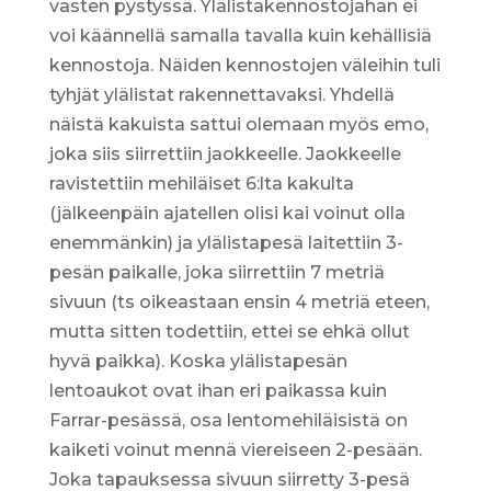
vasten pystyssä. Ylälistakennostojahan ei
voi käännellä samalla tavalla kuin kehällisiä
kennostoja. Näiden kennostojen väleihin tuli
tyhjät ylälistat rakennettavaksi. Yhdellä
näistä kakuista sattui olemaan myös emo,
joka siis siirrettiin jaokkeelle. Jaokkeelle
ravistettiin mehiläiset 6:lta kakulta
(jälkeenpäin ajatellen olisi kai voinut olla
enemmänkin) ja ylälistapesä laitettiin 3-
pesän paikalle, joka siirrettiin 7 metriä
sivuun (ts oikeastaan ensin 4 metriä eteen,
mutta sitten todettiin, ettei se ehkä ollut
hyvä paikka). Koska ylälistapesän
lentoaukot ovat ihan eri paikassa kuin
Farrar-pesässä, osa lentomehiläisistä on
kaiketi voinut mennä viereiseen 2-pesään.
Joka tapauksessa sivuun siirretty 3-pesä