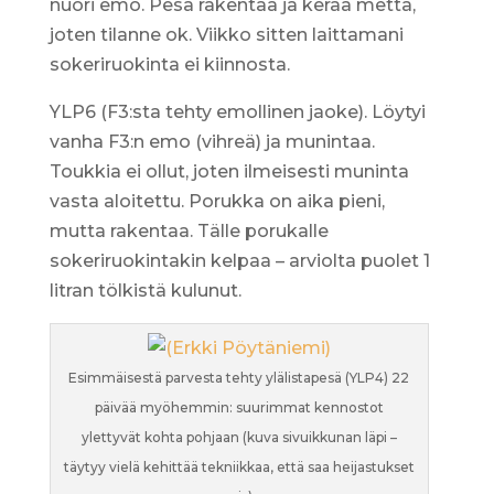
nuori emo. Pesä rakentaa ja kerää mettä,
joten tilanne ok. Viikko sitten laittamani
sokeriruokinta ei kiinnosta.
YLP6 (F3:sta tehty emollinen jaoke). Löytyi
vanha F3:n emo (vihreä) ja munintaa.
Toukkia ei ollut, joten ilmeisesti muninta
vasta aloitettu. Porukka on aika pieni,
mutta rakentaa. Tälle porukalle
sokeriruokintakin kelpaa – arviolta puolet 1
litran tölkistä kulunut.
Esimmäisestä parvesta tehty ylälistapesä (YLP4) 22
päivää myöhemmin: suurimmat kennostot
ylettyvät kohta pohjaan (kuva sivuikkunan läpi –
täytyy vielä kehittää tekniikkaa, että saa heijastukset