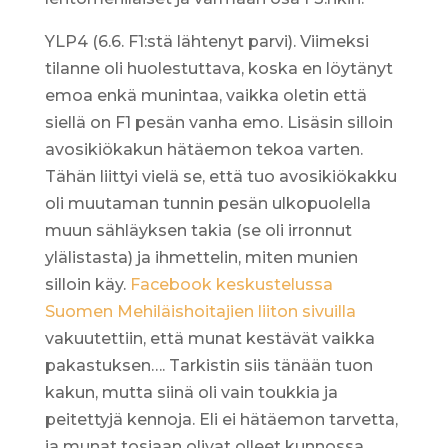
YLP4 (6.6. F1:stä lähtenyt parvi). Viimeksi
tilanne oli huolestuttava, koska en löytänyt
emoa enkä munintaa, vaikka oletin että
siellä on F1 pesän vanha emo. Lisäsin silloin
avosikiökakun hätäemon tekoa varten.
Tähän liittyi vielä se, että tuo avosikiökakku
oli muutaman tunnin pesän ulkopuolella
muun sähläyksen takia (se oli irronnut
ylälistasta) ja ihmettelin, miten munien
silloin käy.
Facebook keskustelussa
Suomen Mehiläishoitajien liiton sivuilla
vakuutettiin, että munat kestävät vaikka
pakastuksen…. Tarkistin siis tänään tuon
kakun, mutta siinä oli vain toukkia ja
peitettyjä kennoja. Eli ei hätäemon tarvetta,
ja munat tosiaan olivat olleet kunnossa.