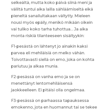
selkeältä, mutta koko päivä siinä meni ja
väliltä tuntui aika lailla sähläämiseltä eikä
pieneltä sanailultakaan vältytty. Mieleen
nousi myös epäily, menikö mikään oikein
vai tuliko koko tarha tuhottua… Ja aika
monta riskiä tilanteeseen sisältyykin:
F1-pesästä on lähtenyt jo ainakin kaksi
parvea eli mehiläisiä on melko vähän.
Toivottavasti siellä on emo, joka on kohta
pariutuu ja alkaa munia.
F2-pesässä on vanha emo ja se on
menettänyt lentomehiläisensä
jaokkeelleen. Ei pitäisi olla ongelmaa.
F3-pesässä on parhaassa tapauksessa
emokenno, jota en huomannut tai se tekee