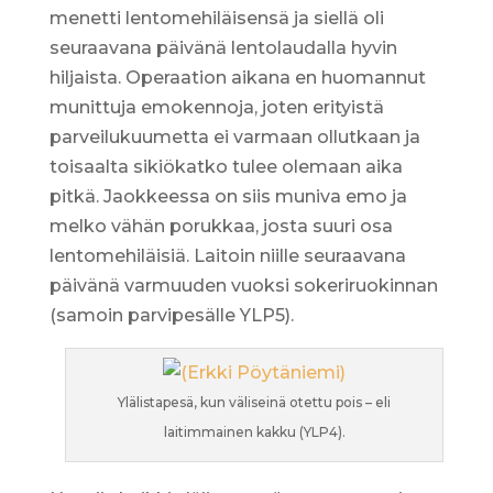
menetti lentomehiläisensä ja siellä oli
seuraavana päivänä lentolaudalla hyvin
hiljaista. Operaation aikana en huomannut
munittuja emokennoja, joten erityistä
parveilukuumetta ei varmaan ollutkaan ja
toisaalta sikiökatko tulee olemaan aika
pitkä. Jaokkeessa on siis muniva emo ja
melko vähän porukkaa, josta suuri osa
lentomehiläisiä. Laitoin niille seuraavana
päivänä varmuuden vuoksi sokeriruokinnan
(samoin parvipesälle YLP5).
Ylälistapesä, kun väliseinä otettu pois – eli
laitimmainen kakku (YLP4).