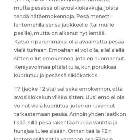
mutta pesässä oli avosikiökakkuja, joista
tehdä hätäemokennoja. Pesä menetti
lentomehiläisensä jaokkeelle (tai muille
pesille), mutta on alkanut nyt lentää.
Katsoin paremmaksi olla avaamatta pesää
vielä turhaan. Emoahan ei voi olla, ellei siellä
sitten ollut emokennoa, jota en huomannut.
Keräysvoimaa pitäisi tulla, kun porukkaa
kuoriutuu ja pesässä sikiökatkos.
F7 (jaoke F2:sta) sai sekä emokennon, että
avosikiökakun viikko sitten. Uusi emo ei ole
voinut vielä kuoriutua, joten en ruvennut
tarkastamaan pesää. Annoin yhden laatikon
lisää, sillä pesä rakentaa hurjaa vauhtia ja
hunajaa tulee sisään. Onhan täällä F2:n
lentomehiläiset ja varmaan osa F3:nkin.