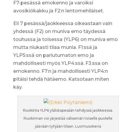
F7-pesässä emokenno ja varoiksi
avosikiökakku ja F2:n lentomehiläiset.
Eli 7 pesässä/jaokkeessa oikeastaan vain
yhdessä (F2) on muniva emo täydessä
touhussa ja toisessa (YLP6) on muniva emo
mutta niukasti tilaa munia. F1:ssä ja
YLP5:ssä on pariutumaton emo ja
mahdollisesti myös YLP4:ssä. F3:ssa on
emokenno. F7:n ja mahdollisesti YLP4:n
pitäisi tehdä hätäemo. Katsotaan miten
käy.
Ruokinta YLP6 ylälistapesään tehdyssä jaokkeessa.
Ruokinnan voi järjestää väliseinän toiselle puolelle
jäävään tyhjään tilaan. Luomusokeria