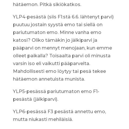
hätäemon. Pitkä sikiökatkos.
YLP4-pesästä (siis F1:stä 6.6. lähtenyt parvi)
puutuu jostain syystä emo tai siellä on
pariutumaton emo. Minne vanha emo
katosi? Oliko tämäkin jo jälkiparvi ja
pääparvi on mennyt menojaan, kun emme
olleet paikalla? Toisaalta parvi oli minusta
varsin iso eli vaikutti pääparvelta.
Mahdollisesti emo löytyy tai pesä tekee
hätäemon annetuista munista.
YLP5-pesässä pariutumaton emo F1-
pesästä (jälkiparvi).
YLP6-pesässä F3 pesästä annettu emo,
mutta niukasti mehiläisiä.