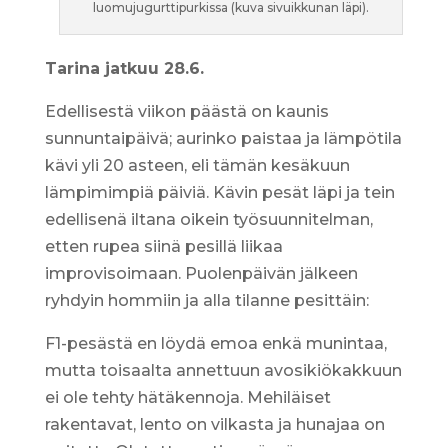
luomujugurttipurkissa (kuva sivuikkunan läpi).
Tarina jatkuu 28.6.
Edellisestä viikon päästä on kaunis
sunnuntaipäivä; aurinko paistaa ja lämpötila
kävi yli 20 asteen, eli tämän kesäkuun
lämpimimpiä päiviä. Kävin pesät läpi ja tein
edellisenä iltana oikein työsuunnitelman,
etten rupea siinä pesillä liikaa
improvisoimaan. Puolenpäivän jälkeen
ryhdyin hommiin ja alla tilanne pesittäin:
F1-pesästä en löydä emoa enkä munintaa,
mutta toisaalta annettuun avosikiökakkuun
ei ole tehty hätäkennoja. Mehiläiset
rakentavat, lento on vilkasta ja hunajaa on