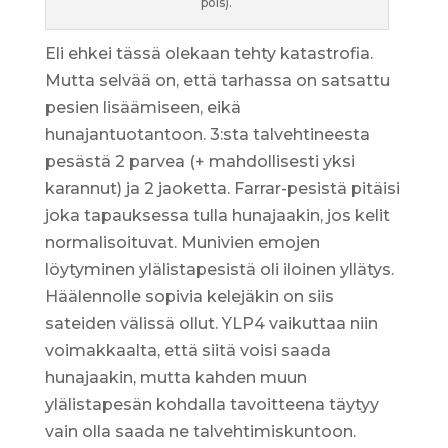
pois).
Eli ehkei tässä olekaan tehty katastrofia.
Mutta selvää on, että tarhassa on satsattu
pesien lisäämiseen, eikä
hunajantuotantoon. 3:sta talvehtineesta
pesästä 2 parvea (+ mahdollisesti yksi
karannut) ja 2 jaoketta. Farrar-pesistä pitäisi
joka tapauksessa tulla hunajaakin, jos kelit
normalisoituvat. Munivien emojen
löytyminen ylälistapesistä oli iloinen yllätys.
Häälennolle sopivia kelejäkin on siis
sateiden välissä ollut. YLP4 vaikuttaa niin
voimakkaalta, että siitä voisi saada
hunajaakin, mutta kahden muun
ylälistapesän kohdalla tavoitteena täytyy
vain olla saada ne talvehtimiskuntoon.