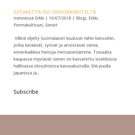
SIITAKETTA ISO-ORVOKKINIITYLTÄ
mennessä
Erkki
|
10/07/2018
|
Blogi
,
Erkki
,
Permakulttuuri
,
Sienet
Villinä viljelty Suomalaiset kuuluvat niihin kansoihin,
jotka keräävät, syövät ja arvostavat sieniä,
ennenkaikkea hienoja metsäsieniämme. Toisaalta
kaupassa myytävät sienet on kasvatettu sisätiloissa
hallituissa olosuhteissa kasvualustoilla. Shii-puulla
Japanissa ja...
Subscribe