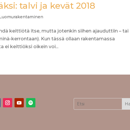
si: talvi ja kevät 2018
Luomurakentaminen
dä keittiötä itse, mutta jotenkin siihen ajauduttiin – tai 
n minä-kerrontaan). Kun tässä ollaan rakentamassa
ei keittiöksi oikein voi...