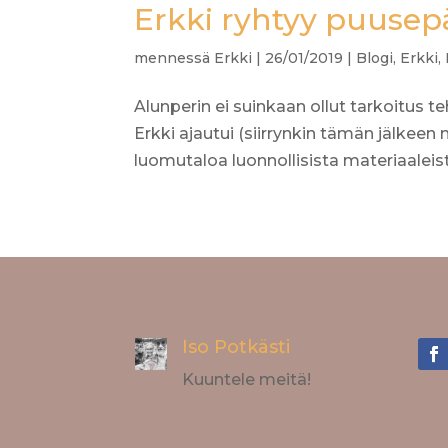
Erkki ryhtyy puusepäk
mennessä
Erkki
|
26/01/2019
|
Blogi
,
Erkki
,
Alunperin ei suinkaan ollut tarkoitus teh
Erkki ajautui (siirrynkin tämän jälkee
luomutaloa luonnollisista materiaaleista 
Iso Potkästi
Kuuntele meitä!