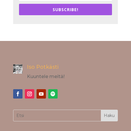
SUBSCRIBE!
Iso Potkästi
Kuuntele meitä!