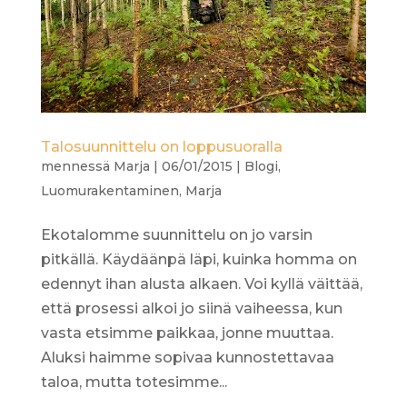
Talosuunnittelu on loppusuoralla
mennessä
Marja
|
06/01/2015
|
Blogi
,
Luomurakentaminen
,
Marja
Ekotalomme suunnittelu on jo varsin
pitkällä. Käydäänpä läpi, kuinka homma on
edennyt ihan alusta alkaen. Voi kyllä väittää,
että prosessi alkoi jo siinä vaiheessa, kun
vasta etsimme paikkaa, jonne muuttaa.
Aluksi haimme sopivaa kunnostettavaa
taloa, mutta totesimme...