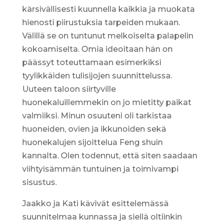
kärsivällisesti kuunnella kaikkia ja muokata
hienosti piirustuksia tarpeiden mukaan.
Välillä se on tuntunut melkoiselta palapelin
kokoamiselta. Omia ideoitaan hän on
päässyt toteuttamaan esimerkiksi
tyylikkäiden tulisijojen suunnittelussa.
Uuteen taloon siirtyville
huonekaluillemmekin on jo mietitty paikat
valmiiksi. Minun osuuteni oli tarkistaa
huoneiden, ovien ja ikkunoiden sekä
huonekalujen sijoittelua Feng shuin
kannalta. Olen todennut, että siten saadaan
viihtyisämmän tuntuinen ja toimivampi
sisustus.
Jaakko ja Kati kävivät esittelemässä
suunnitelmaa kunnassa ja siellä oltiinkin