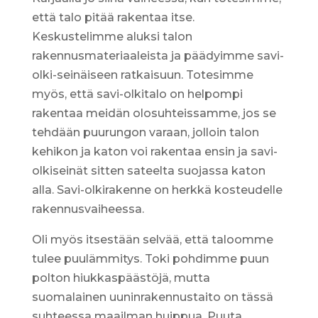
että talo pitää rakentaa itse.
Keskustelimme aluksi talon
rakennusmateriaaleista ja päädyimme savi-
olki-seinäiseen ratkaisuun. Totesimme
myös, että savi-olkitalo on helpompi
rakentaa meidän olosuhteissamme, jos se
tehdään puurungon varaan, jolloin talon
kehikon ja katon voi rakentaa ensin ja savi-
olkiseinät sitten sateelta suojassa katon
alla. Savi-olkirakenne on herkkä kosteudelle
rakennusvaiheessa.
Oli myös itsestään selvää, että taloomme
tulee puulämmitys. Toki pohdimme puun
polton hiukkaspäästöjä, mutta
suomalainen uuninrakennustaito on tässä
suhteessa maailman huippua. Puuta