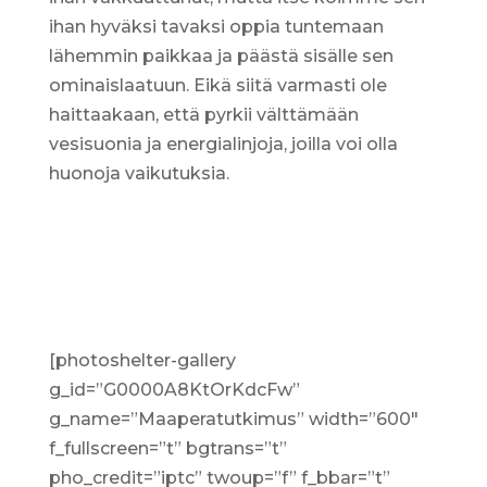
ihan hyväksi tavaksi oppia tuntemaan
lähemmin paikkaa ja päästä sisälle sen
ominaislaatuun. Eikä siitä varmasti ole
haittaakaan, että pyrkii välttämään
vesisuonia ja energialinjoja, joilla voi olla
huonoja vaikutuksia.
[photoshelter-gallery
g_id=”G0000A8KtOrKdcFw”
g_name=”Maaperatutkimus” width=”600″
f_fullscreen=”t” bgtrans=”t”
pho_credit=”iptc” twoup=”f” f_bbar=”t”