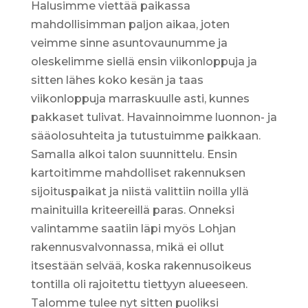
Halusimme viettää paikassa
mahdollisimman paljon aikaa, joten
veimme sinne asuntovaunumme ja
oleskelimme siellä ensin viikonloppuja ja
sitten lähes koko kesän ja taas
viikonloppuja marraskuulle asti, kunnes
pakkaset tulivat. Havainnoimme luonnon- ja
sääolosuhteita ja tutustuimme paikkaan.
Samalla alkoi talon suunnittelu. Ensin
kartoitimme mahdolliset rakennuksen
sijoituspaikat ja niistä valittiin noilla yllä
mainituilla kriteereillä paras. Onneksi
valintamme saatiin läpi myös Lohjan
rakennusvalvonnassa, mikä ei ollut
itsestään selvää, koska rakennusoikeus
tontilla oli rajoitettu tiettyyn alueeseen.
Talomme tulee nyt sitten puoliksi