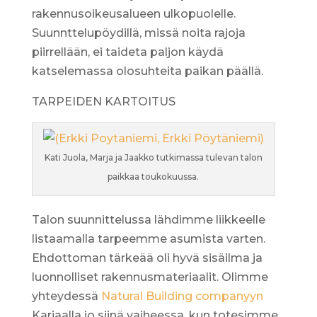
rakennusoikeusalueen ulkopuolelle.
Suunnttelupöydillä, missä noita rajoja
piirrellään, ei taideta paljon käydä
katselemassa olosuhteita paikan päällä.
TARPEIDEN KARTOITUS
Kati Juola, Marja ja Jaakko tutkimassa tulevan talon
paikkaa toukokuussa.
Talon suunnittelussa lähdimme liikkeelle
listaamalla tarpeemme asumista varten.
Ehdottoman tärkeää oli hyvä sisäilma ja
luonnolliset rakennusmateriaalit. Olimme
yhteydessä
Natural Building companyyn
Karjaalla jo siinä vaiheessa, kun totesimme,