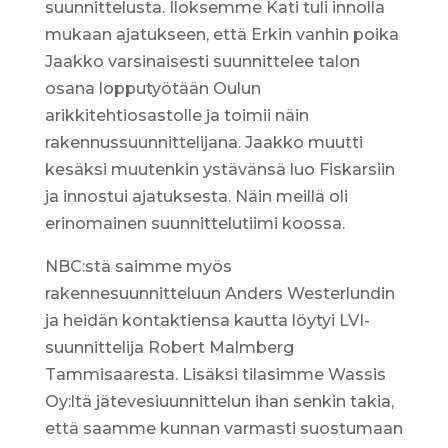
suunnittelusta. Iloksemme Kati tuli innolla
mukaan ajatukseen, että Erkin vanhin poika
Jaakko varsinaisesti suunnittelee talon
osana lopputyötään Oulun
arikkitehtiosastolle ja toimii näin
rakennussuunnittelijana. Jaakko muutti
kesäksi muutenkin ystävänsä luo Fiskarsiin
ja innostui ajatuksesta. Näin meillä oli
erinomainen suunnittelutiimi koossa.
NBC:stä saimme myös
rakennesuunnitteluun Anders Westerlundin
ja heidän kontaktiensa kautta löytyi LVI-
suunnittelija Robert Malmberg
Tammisaaresta. Lisäksi tilasimme Wassis
Oy:ltä jätevesiuunnittelun ihan senkin takia,
että saamme kunnan varmasti suostumaan