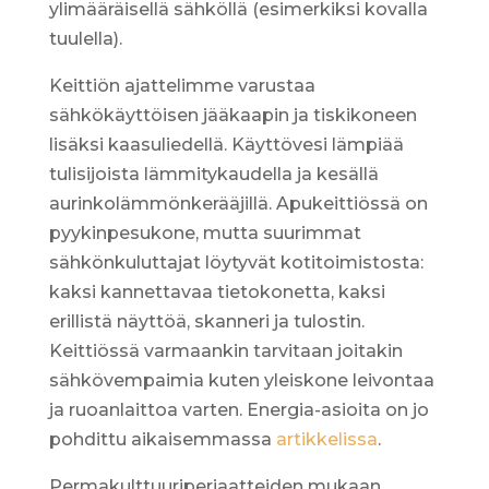
ylimääräisellä sähköllä (esimerkiksi kovalla
tuulella).
Keittiön ajattelimme varustaa
sähkökäyttöisen jääkaapin ja tiskikoneen
lisäksi kaasuliedellä. Käyttövesi lämpiää
tulisijoista lämmitykaudella ja kesällä
aurinkolämmönkerääjillä. Apukeittiössä on
pyykinpesukone, mutta suurimmat
sähkönkuluttajat löytyvät kotitoimistosta:
kaksi kannettavaa tietokonetta, kaksi
erillistä näyttöä, skanneri ja tulostin.
Keittiössä varmaankin tarvitaan joitakin
sähkövempaimia kuten yleiskone leivontaa
ja ruoanlaittoa varten. Energia-asioita on jo
pohdittu aikaisemmassa
artikkelissa
.
Permakulttuuriperiaatteiden mukaan