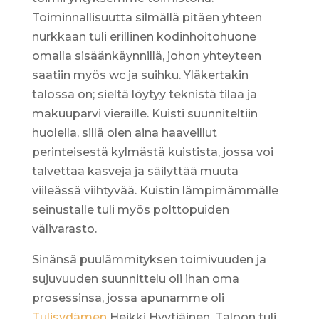
Toiminnallisuutta silmällä pitäen yhteen
nurkkaan tuli erillinen kodinhoitohuone
omalla sisäänkäynnillä, johon yhteyteen
saatiin myös wc ja suihku. Yläkertakin
talossa on; sieltä löytyy teknistä tilaa ja
makuuparvi vieraille. Kuisti suunniteltiin
huolella, sillä olen aina haaveillut
perinteisestä kylmästä kuistista, jossa voi
talvettaa kasveja ja säilyttää muuta
viileässä viihtyvää. Kuistin lämpimämmälle
seinustalle tuli myös polttopuiden
välivarasto.
Sinänsä puulämmityksen toimivuuden ja
sujuvuuden suunnittelu oli ihan oma
prosessinsa, jossa apunamme oli
Tulisydämen
Heikki Hyytiäinen. Taloon tuli