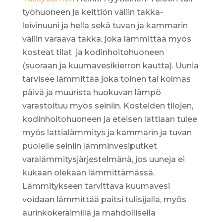
työhuoneen ja keittiön väliin takka-
leivinuuni ja hella sekä tuvan ja kammarin
väliin varaava takka, joka lämmittää myös
kosteat tilat ja kodinhoitohuoneen
(suoraan ja kuumavesikierron kautta). Uunia
tarvisee lämmittää joka toinen tai kolmas
päivä ja muurista huokuvan lämpö
varastoituu myös seiniin. Kosteiden tilojen,
kodinhoitohuoneen ja eteisen lattiaan tulee
myös lattialämmitys ja kammarin ja tuvan
puolelle seiniin lämminvesiputket
varalämmitysjärjestelmänä, jos uuneja ei
kukaan olekaan lämmittämässä.
Lämmitykseen tarvittava kuumavesi
voidaan lämmittää paitsi tulisijalla, myös
aurinkokeräimillä ja mahdollisella