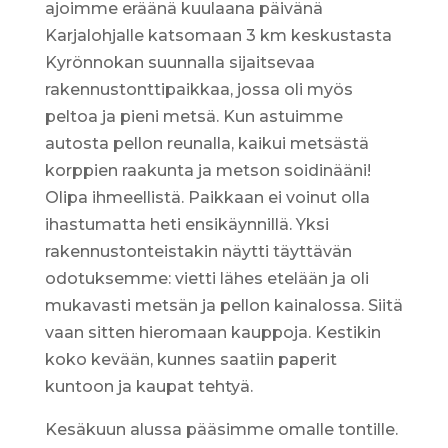
ajoimme eräänä kuulaana päivänä
Karjalohjalle katsomaan 3 km keskustasta
Kyrönnokan suunnalla sijaitsevaa
rakennustonttipaikkaa, jossa oli myös
peltoa ja pieni metsä. Kun astuimme
autosta pellon reunalla, kaikui metsästä
korppien raakunta ja metson soidinääni!
Olipa ihmeellistä. Paikkaan ei voinut olla
ihastumatta heti ensikäynnillä. Yksi
rakennustonteistakin näytti täyttävän
odotuksemme: vietti lähes etelään ja oli
mukavasti metsän ja pellon kainalossa. Siitä
vaan sitten hieromaan kauppoja. Kestikin
koko kevään, kunnes saatiin paperit
kuntoon ja kaupat tehtyä.
Kesäkuun alussa pääsimme omalle tontille.