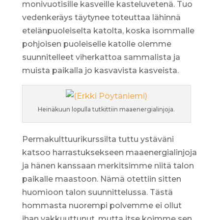
monivuotisille kasveille kasteluvetenä. Tuo
vedenkeräys täytynee toteuttaa lähinnä
etelänpuoleiselta katolta, koska isommalle
pohjoisen puoleiselle katolle olemme
suunnitelleet viherkattoa sammalista ja
muista paikalla jo kasvavista kasveista.
Heinäkuun lopulla tutkittiin maaenergialinjoja.
Permakulttuurikurssilta tuttu ystäväni
katsoo harrastuksekseen maaenergialinjoja
ja hänen kanssaan merkitsimme niitä talon
paikalle maastoon. Nämä otettiin sitten
huomioon talon suunnittelussa. Tästä
hommasta nuorempi polvemme ei ollut
ihan vakkuuttunut, mutta itse koimme sen