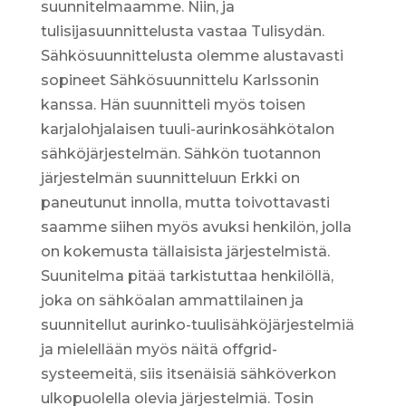
suunnitelmaamme. Niin, ja
tulisijasuunnittelusta vastaa Tulisydän.
Sähkösuunnittelusta olemme alustavasti
sopineet Sähkösuunnittelu Karlssonin
kanssa. Hän suunnitteli myös toisen
karjalohjalaisen tuuli-aurinkosähkötalon
sähköjärjestelmän. Sähkön tuotannon
järjestelmän suunnitteluun Erkki on
paneutunut innolla, mutta toivottavasti
saamme siihen myös avuksi henkilön, jolla
on kokemusta tällaisista järjestelmistä.
Suunitelma pitää tarkistuttaa henkilöllä,
joka on sähköalan ammattilainen ja
suunnitellut aurinko-tuulisähköjärjestelmiä
ja mielellään myös näitä offgrid-
systeemeitä, siis itsenäisiä sähköverkon
ulkopuolella olevia järjestelmiä. Tosin