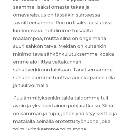
saamme lisäksi omasta takaa ja
omavaraisuus on tässäkin suhteessa
tavoitteenamme. Puu on lisäksi uusiutuva
luonnonvara. Pohdimme toisaalta
maalämpöä, mutta siinä on ongelmana
suuri sähkön tarve. Meidän on kuitenkin
minimoitava sähkönkulutuksemme, koska
emme aio liittyä valtakunnan
sähköverkkoon lainkaan. Tarvitsemamme
sähkön aiomme tuottaa aurinkopaneeleilla
ja tuulivoimalla.
Puulämmityksenkin takia taloomme tuli
avoin ja yksinkertainen pohjaratkaisu. Siinä
on kammari ja tupa, johon yhdistyy keittiö ja
matalalla seinällä erotettu työhuone, joka
toimii yrityksemme toimistona.