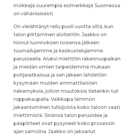
mökkejä suurempia esimerkkejä Suomessa
on vähänlaisesti.
On vierähtänyt reilu puoli vuotta siitä, kun
talon piirtäminen aloitettiin. Jaakko on
hionut luonnoksen toisensa jälkeen
tuumailujemme ja keskustelujemme
perusteella. Aluksi mietittiin rakennuspaikan
ja meidän omien tarpeidemme mukaan
pohjaratkaisua ja sen jäkeen lähdettiin
kysymään muiden ammattilaisten
näkemyksiä, jolloin muutoksia tietenkin tuli
roppakaupalla. Vaikkapa lämmön
jakaantuminen tulisijoista koko taloon vaati
miettimistä. Sinänsä talon perusidea ja
pääpiirteet ovat pysyneet koko prosessin
ajan samoina. Jaakko on jaksanut