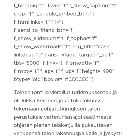
f_bbarbig=”f” fsvis=”f” f_show_caption=”t”
crop=”f” f_enable_embed_btn=”t”
f_htmllinks=”t” f_l=”t”
f_send_to_friend_btn=”f”
f_show_slidenum=”t” f_topbar=”f”
f_show_watermark=”t” img_title=”casc”
linkdest=”c” trans=”xfade” target=”_self”
tbs=”5000″ f_link=”t” f_smooth=”f”
f_mtrx=”t” f_ap=”t” f_up=”f” height=”400″
btype=”old” bcolor=”#CCCCCC” ]
Toinen tontilla vieraillut tutkimuksentekijä
oli Jukka Keränen, joka tuli elokuussa
tekemään pohjatutkimuksen talon
perustuksia varten. Hän ajoi säätimestä
ohjaten pienen telaketjuilla puksuttavan
vehkeensä talon rakennuspaikalle ja jyskytti