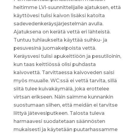
heitimme LVI-suunnittelijalle ajatuksen, että
käyttövesi tulisi kaivon lisäksi katolta
sadevedenkeräysjärjestelmän avulla.
Ajatuksena on kerätä vettä eri lähteistä.
Tuntuu tuhlaukselta käyttää suihku- ja
pesuvesinä juomakelpoista vettä.
Keräysvesi tulisi apukeittiöön ja pesutiloinin,
kun taas keittiössä olisi puhdasta
kaivovettä. Tarvittaessa kaivoveden saisi
myös muualle. WC:ssä ei vettä tarvita, sillä
siitä tulee kuivakäymälä, joka erottelee
virtsan erikseen. Näin saimme kunnankin
suostumaan siihen, että meidän ei tarvitse
liittyä jätevesiputkeen. Talosta tuleva
harmaavesi suodatetaan säännösten
mukaisesti ja käytetään puutarhassamme