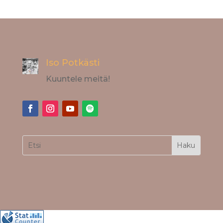
Iso Potkästi
Kuuntele meitä!