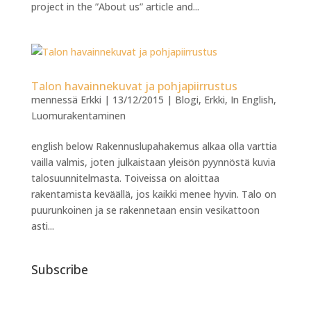
project in the ”About us” article and...
Talon havainnekuvat ja pohjapiirrustus
mennessä
Erkki
|
13/12/2015
|
Blogi
,
Erkki
,
In English
,
Luomurakentaminen
english below Rakennuslupahakemus alkaa olla varttia
vailla valmis, joten julkaistaan yleisön pyynnöstä kuvia
talosuunnitelmasta. Toiveissa on aloittaa
rakentamista keväällä, jos kaikki menee hyvin. Talo on
puurunkoinen ja se rakennetaan ensin vesikattoon
asti...
Subscribe